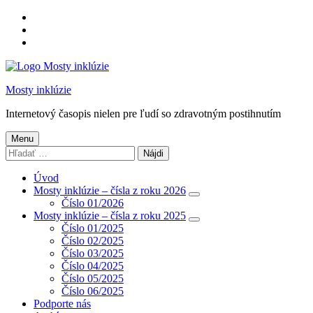
Preskočiť
na
Preskočiť
hlavnú
na
Preskočiť
navigáciu
hlavný
na
obsah
pätičku
Mosty inklúzie
Internetový časopis nielen pre ľudí so zdravotným postihnutím
Menu
Hľadať:
Úvod
Mosty inklúzie – čísla z roku 2026
Číslo 01/2026
Mosty inklúzie – čísla z roku 2025
Číslo 01/2025
Číslo 02/2025
Číslo 03/2025
Číslo 04/2025
Číslo 05/2025
Číslo 06/2025
Podporte nás