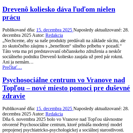
naďalej
rozširuje
Drevenô koliesko dáva ľuďom nielen
posunkovú
prácu
zásobu
a
približuje
Publikované dňa:
15. decembra 2025
Naposledy aktualizované:
28.
svet
decembra 2025
Autor:
Redakcia
nepočujúcich
„Nechceme, aby sa naše produkty predávali na základe súcitu, ale
verejnosti”
zo skutočného záujmu s „benefitom“ silného príbehu v pozadí.“
Táto veta ma pri predstavovaní občianskeho združenia a neskôr
sociálneho podniku Drevenô koliesko zaujala už pred pár rokmi.
Ani ja nemám…
“Drevenô
Prečítať
…
koliesko
dáva
Psychosociálne centrum vo Vranove nad
ľuďom
Topľou – nové miesto pomoci pre duševné
nielen
prácu”
zdravie
Publikované dňa:
15. decembra 2025
Naposledy aktualizované:
28.
decembra 2025
Autor:
Redakcia
Dňa 6. novembra 2025 bolo vo Vranove nad Topľou slávnostne
otvorené Psychosociálne centrum, ktoré prináša moderný model
prepojenej psychiatricko-psychologickej a sociálnej starostlivosti.