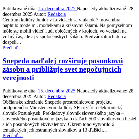
radosť
z pohybu
Publikované dňa:
15. decembra 2025
Naposledy aktualizované:
28.
–
decembra 2025
Autor:
Redakcia
to
Centrum kultúry Junior v Leviciach sa v piatok 7. novembra
je
naplnilo modelmi, modelkami a krásnymi šatami. Na pomyselnom
RunChallenge!”
móle ste mohli vidieť ľudí oblečených v krojoch, vo veciach na
voľný čas, ale aj v spoločenských šatách. Predvádzali ich deti a
dospelí…
“Vyjsť
Prečítať
…
z
dennej
Snepeda naďalej rozširuje posunkovú
rutiny
zásobu a približuje svet nepočujúcich
a
ukázať
verejnosti
vnútornú
krásu”
Publikované dňa:
15. decembra 2025
Naposledy aktualizované:
28.
decembra 2025
Autor:
Redakcia
Občianske združenie Snepeda prostredníctvom projektu
podporeného Ministerstvom kultúry SR rozšírilo elektronický
slovník Posunky.sk: Prekladový slovník slovenského jazyka –
slovenského posunkového jazyka o ďalších 500 slovníkových hesiel
a ich posunkových ekvivalentov. Okrem toho vytvorilo 6
tematických jednostranných slovníkov a 13 ďalších…
“Snepeda
Prečítať
…