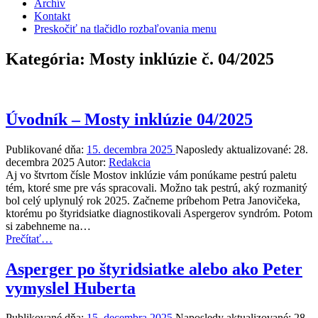
Archív
Kontakt
Preskočiť na tlačidlo rozbaľovania menu
Kategória:
Mosty inklúzie č. 04/2025
Úvodník – Mosty inklúzie 04/2025
Publikované dňa:
15. decembra 2025
Naposledy aktualizované:
28.
decembra 2025
Autor:
Redakcia
Aj vo štvrtom čísle Mostov inklúzie vám ponúkame pestrú paletu
tém, ktoré sme pre vás spracovali. Možno tak pestrú, aký rozmanitý
bol celý uplynulý rok 2025. Začneme príbehom Petra Janovičeka,
ktorému po štyridsiatke diagnostikovali Aspergerov syndróm. Potom
si zabehneme na…
“Úvodník
Prečítať
…
–
Mosty
Asperger po štyridsiatke alebo ako Peter
inklúzie
vymyslel Huberta
04/2025”
Publikované dňa:
15. decembra 2025
Naposledy aktualizované:
28.