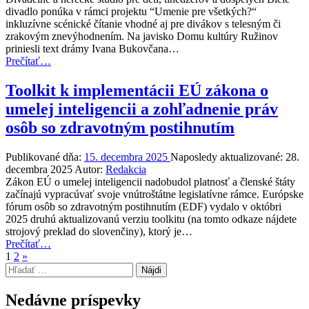
O
divadlo ponúka v rámci projektu “Umenie pre všetkých?“
krištáľovom
inkluzívne scénické čítanie vhodné aj pre divákov s telesným či
kameni
zrakovým znevýhodnením. Na javisko Domu kultúry Ružinov
je
priniesli text drámy Ivana Bukovčana…
pokrstená”
“Inklúzia
Prečítať
…
v
Bielom
Toolkit k implementácii EÚ zákona o
divadle”
umelej inteligencii a zohľadnenie práv
osôb so zdravotným postihnutím
Publikované dňa:
15. decembra 2025
Naposledy aktualizované:
28.
decembra 2025
Autor:
Redakcia
Zákon EÚ o umelej inteligencii nadobudol platnosť a členské štáty
začínajú vypracúvať svoje vnútroštátne legislatívne rámce. Európske
fórum osôb so zdravotným postihnutím (EDF) vydalo v októbri
2025 druhú aktualizovanú verziu toolkitu (na tomto odkaze nájdete
strojový preklad do slovenčiny), ktorý je…
“Toolkit
Prečítať
…
Nasledujúca
k implementácii
1
2
»
Hľadať:
stránka
EÚ
zákona
o
Nedávne príspevky
umelej