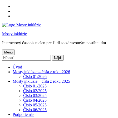
Preskočiť
na
Preskočiť
hlavnú
na
Preskočiť
navigáciu
hlavný
na
obsah
pätičku
Mosty inklúzie
Internetový časopis nielen pre ľudí so zdravotným postihnutím
Menu
Hľadať:
Úvod
Mosty inklúzie – čísla z roku 2026
Číslo 01/2026
Mosty inklúzie – čísla z roku 2025
Číslo 01/2025
Číslo 02/2025
Číslo 03/2025
Číslo 04/2025
Číslo 05/2025
Číslo 06/2025
Podporte nás