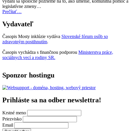
vydaní sa spoločne pozrieme na to, ako umenie, komunitná pomoc a
otvorená
legislatívne zmeny…
na
“Úvodník
Prečítať
…
predkladanie
–
návrhov”
Mosty
Vydavateľ
inklúzie
06/2025”
Časopis Mosty inklúzie vydáva
Slovenské fórum osôb so
zdravotným postihnutím
.
Časopis vychádza s finančnou podporou
Ministerstva práce,
sociálnych vecí a rodiny SR.
Sponzor hostingu
Prihláste sa na odber newslettra!
Krstné meno
Priezvisko
Email