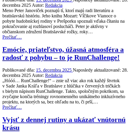
decembra 2025
Autor:
Redakcia
Meno Peter Janoviček poznajú tí, ktorí majú radi literatúru a
bratislavskú históriu. Jeho knihu Mozart: Vĺčikove Vianoce o
pobyte hudobníckej rodiny v Prešporku spoznali vďaka čítaniu na
pokračovanie aj rozhlasoví poslucháči. Peter je aktívny v
občianskom združení Bratislavské rožky, roky…
“Asperger
Prečítať
…
po
štyridsiatke
Emócie, priateľstvo, úžasná atmosféra a
alebo
radosť z pohybu – to je RunChallenge!
ako
Peter
vymyslel
Publikované dňa:
15. decembra 2025
Naposledy aktualizované:
28.
Huberta”
decembra 2025
Autor:
Redakcia
„Hóóó… RunChallenge!“ – znie už viac ako rok každý štvrtok
v Sade Janka Kráľa v Bratislave z hlúčika v červených tričkách
s bielym nápisom RunChallenge. Takto, spoločným pokrikom, sa
zvyčajne končia tréningy rovnomenného unikátneho inkluzívneho
projektu, na ktorých sa, bez ohľadu na to, či prší,…
“Emócie,
Prečítať
…
priateľstvo,
úžasná
Vyjsť z dennej rutiny a ukázať vnútornú
atmosféra
krásu
a