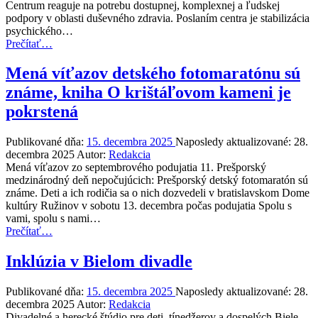
Centrum reaguje na potrebu dostupnej, komplexnej a ľudskej
podpory v oblasti duševného zdravia. Poslaním centra je stabilizácia
psychického…
“Psychosociálne
Prečítať
…
centrum
vo
Mená víťazov detského fotomaratónu sú
Vranove
známe, kniha O krištáľovom kameni je
nad
Topľou
pokrstená
–
nové
Publikované dňa:
15. decembra 2025
Naposledy aktualizované:
28.
miesto
decembra 2025
Autor:
Redakcia
pomoci
Mená víťazov zo septembrového podujatia 11. Prešporský
pre
medzinárodný deň nepočujúcich: Prešporský detský fotomaratón sú
duševné
známe. Deti a ich rodičia sa o nich dozvedeli v bratislavskom Dome
zdravie”
kultúry Ružinov v sobotu 13. decembra počas podujatia Spolu s
vami, spolu s nami…
“Mená
Prečítať
…
víťazov
detského
Inklúzia v Bielom divadle
fotomaratónu
sú
Publikované dňa:
15. decembra 2025
Naposledy aktualizované:
28.
známe,
decembra 2025
Autor:
Redakcia
kniha
Divadelné a herecké štúdio pre deti, tínedžerov a dospelých Biele