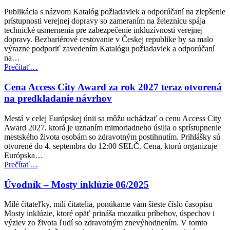
v
Publikácia s názvom Katalóg požiadaviek a odporúčaní na zlepšenie
leteckej
prístupnosti verejnej dopravy so zameraním na železnicu spája
doprave
technické usmernenia pre zabezpečenie inkluzívnosti verejnej
pre
dopravy. Bezbariérové cestovanie v Českej republike by sa malo
osoby
výrazne podporiť zavedením Katalógu požiadaviek a odporúčaní
so
na…
zdravotným
“Česká
Prečítať
…
postihnutím”
republika
zavádza
Cena Access City Award za rok 2027 teraz otvorená
nové
na predkladanie návrhov
normy
prístupnosti
Mestá v celej Európskej únii sa môžu uchádzať o cenu Access City
pre
Award 2027, ktorá je uznaním mimoriadneho úsilia o sprístupnenie
verejnú
mestského života osobám so zdravotným postihnutím. Prihlášky sú
dopravu”
otvorené do 4. septembra do 12:00 SELČ. Cena, ktorú organizuje
Európska…
“Cena
Prečítať
…
Access
City
Úvodník – Mosty inklúzie 06/2025
Award
za
Milé čitateľky, milí čitatelia, ponúkame vám šieste číslo časopisu
rok
Mosty inklúzie, ktoré opäť prináša mozaiku príbehov, úspechov i
2027
výziev zo života ľudí so zdravotným znevýhodnením. V tomto
teraz