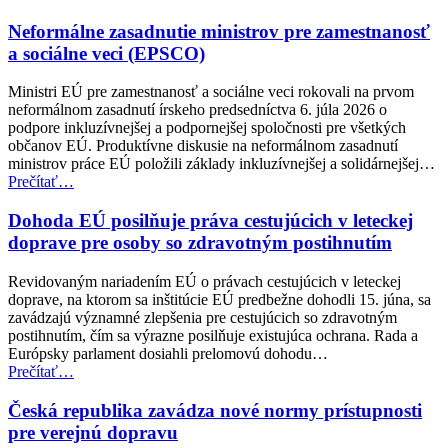
inteligencii
Neformálne zasadnutie ministrov pre zamestnanosť
a
zohľadnenie
a sociálne veci (EPSCO)
práv
osôb
Ministri EÚ pre zamestnanosť a sociálne veci rokovali na prvom
so
neformálnom zasadnutí írskeho predsedníctva 6. júla 2026 o
zdravotným
podpore inkluzívnejšej a podpornejšej spoločnosti pre všetkých
postihnutím”
občanov EÚ. Produktívne diskusie na neformálnom zasadnutí
ministrov práce EÚ položili základy inkluzívnejšej a solidárnejšej…
“Neformálne
Prečítať
…
zasadnutie
ministrov
Dohoda EÚ posilňuje práva cestujúcich v leteckej
pre
doprave pre osoby so zdravotným postihnutím
zamestnanosť
a
Revidovaným nariadením EÚ o právach cestujúcich v leteckej
sociálne
doprave, na ktorom sa inštitúcie EÚ predbežne dohodli 15. júna, sa
veci
zavádzajú významné zlepšenia pre cestujúcich so zdravotným
(EPSCO)”
postihnutím, čím sa výrazne posilňuje existujúca ochrana. Rada a
Európsky parlament dosiahli prelomovú dohodu…
“Dohoda
Prečítať
…
EÚ
posilňuje
Česká republika zavádza nové normy prístupnosti
práva
pre verejnú dopravu
cestujúcich