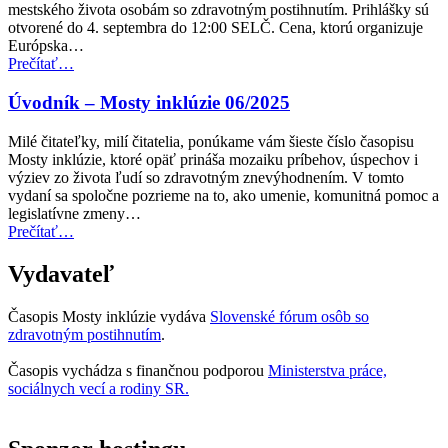
mestského života osobám so zdravotným postihnutím. Prihlášky sú
dopravu”
otvorené do 4. septembra do 12:00 SELČ. Cena, ktorú organizuje
Európska…
“Cena
Prečítať
…
Access
City
Úvodník – Mosty inklúzie 06/2025
Award
za
Milé čitateľky, milí čitatelia, ponúkame vám šieste číslo časopisu
rok
Mosty inklúzie, ktoré opäť prináša mozaiku príbehov, úspechov i
2027
výziev zo života ľudí so zdravotným znevýhodnením. V tomto
teraz
vydaní sa spoločne pozrieme na to, ako umenie, komunitná pomoc a
otvorená
legislatívne zmeny…
na
“Úvodník
Prečítať
…
predkladanie
–
návrhov”
Mosty
Vydavateľ
inklúzie
06/2025”
Časopis Mosty inklúzie vydáva
Slovenské fórum osôb so
zdravotným postihnutím
.
Časopis vychádza s finančnou podporou
Ministerstva práce,
sociálnych vecí a rodiny SR.