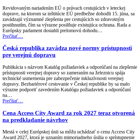
a
Revidovaným nariadením EÚ o právach cestujúcich v leteckej
sociálne
doprave, na ktorom sa inštitúcie EÚ predbežne dohodli 15. júna, sa
veci
zavádzajú významné zlepšenia pre cestujúcich so zdravotným
(EPSCO)”
postihnutím, čím sa výrazne posilňuje existujúca ochrana. Rada a
Európsky parlament dosiahli prelomovú dohodu…
“Dohoda
Prečítať
…
EÚ
posilňuje
Česká republika zavádza nové normy prístupnosti
práva
pre verejnú dopravu
cestujúcich
v
Publikácia s názvom Katalóg požiadaviek a odporúčaní na zlepšenie
leteckej
prístupnosti verejnej dopravy so zameraním na železnicu spája
doprave
technické usmernenia pre zabezpečenie inkluzívnosti verejnej
pre
dopravy. Bezbariérové cestovanie v Českej republike by sa malo
osoby
výrazne podporiť zavedením Katalógu požiadaviek a odporúčaní
so
na…
zdravotným
“Česká
Prečítať
…
postihnutím”
republika
zavádza
Cena Access City Award za rok 2027 teraz otvorená
nové
na predkladanie návrhov
normy
prístupnosti
Mestá v celej Európskej únii sa môžu uchádzať o cenu Access City
pre
Award 2027, ktorá je uznaním mimoriadneho úsilia o sprístupnenie
verejnú