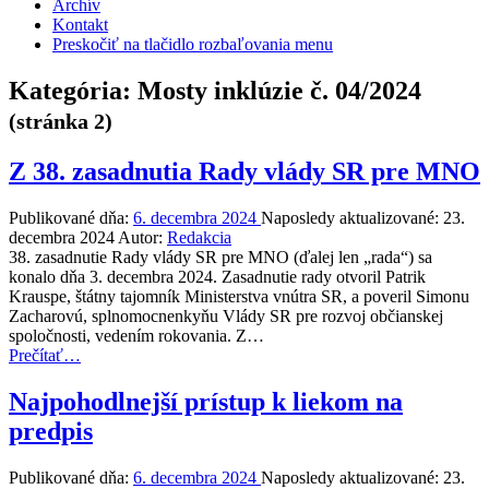
Archív
Kontakt
Preskočiť na tlačidlo rozbaľovania menu
Kategória:
Mosty inklúzie č. 04/2024
(stránka 2)
Z 38. zasadnutia Rady vlády SR pre MNO
Publikované dňa:
6. decembra 2024
Naposledy aktualizované:
23.
decembra 2024
Autor:
Redakcia
38. zasadnutie Rady vlády SR pre MNO (ďalej len „rada“) sa
konalo dňa 3. decembra 2024. Zasadnutie rady otvoril Patrik
Krauspe, štátny tajomník Ministerstva vnútra SR, a poveril Simonu
Zacharovú, splnomocnenkyňu Vlády SR pre rozvoj občianskej
spoločnosti, vedením rokovania. Z…
“Z
Prečítať
…
38.
zasadnutia
Najpohodlnejší prístup k liekom na
Rady
predpis
vlády
SR
pre
Publikované dňa:
6. decembra 2024
Naposledy aktualizované:
23.