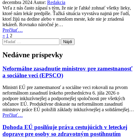
MNO”
decembra 2024
Autor:
Redakcia
Veľa z nás často zápasí s tým, že nie je ľahké zohnať všetky lieky,
ktoré nám lekár predpíše. Ťažká situácia vyvstáva najmä pre ľudí,
ktorí žijú na dedine alebo v menšom meste, kde nie je zriadená
lekáreň. Rovnako náročné je…
“Najpohodlnejší
Prečítať
…
Predchádzajúca
prístup
«
1
2
Hľadať:
stránka
k
liekom
na
Nedávne príspevky
predpis”
Neformálne zasadnutie ministrov pre zamestnanosť
a sociálne veci (EPSCO)
Ministri EÚ pre zamestnanosť a sociálne veci rokovali na prvom
neformálnom zasadnutí írskeho predsedníctva 6. júla 2026 o
podpore inkluzívnejšej a podpornejšej spoločnosti pre všetkých
občanov EÚ. Produktívne diskusie na neformálnom zasadnutí
ministrov práce EÚ položili základy inkluzívnejšej a solidárnejšej…
“Neformálne
Prečítať
…
zasadnutie
ministrov
Dohoda EÚ posilňuje práva cestujúcich v leteckej
pre
doprave pre osoby so zdravotným postihnutím
zamestnanosť