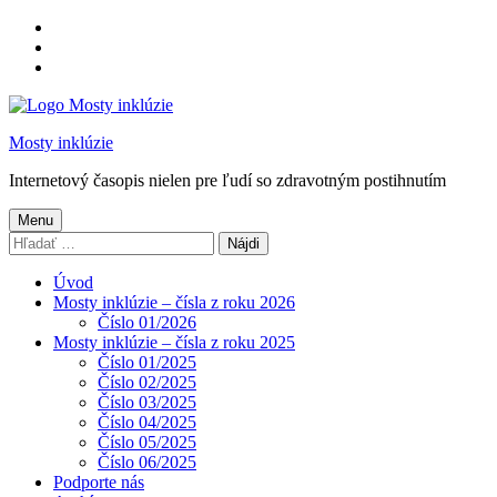
Preskočiť
na
Preskočiť
hlavnú
na
Preskočiť
navigáciu
hlavný
na
obsah
pätičku
Mosty inklúzie
Internetový časopis nielen pre ľudí so zdravotným postihnutím
Menu
Hľadať:
Úvod
Mosty inklúzie – čísla z roku 2026
Číslo 01/2026
Mosty inklúzie – čísla z roku 2025
Číslo 01/2025
Číslo 02/2025
Číslo 03/2025
Číslo 04/2025
Číslo 05/2025
Číslo 06/2025
Podporte nás