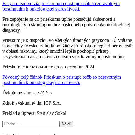
Easy-to-read verzia prieskumu o prístupe osôb so zdravotným
postihnutím k onkologickej starostlivosti.
Pre zapojenie sa do prieskumu úplne postačujú skúsenosti s
onkologickým skríningom bez následného potvrdenia onkologickej
diagnózy.
Prieskum je k dispozícii vo všetkých úradných jazykoch EÚ vrátane
slovenčiny. Výsledky budú použité v Európskom registri nerovností
v oblasti rakoviny, ktorý umožní lepšie pochopiť prístup
k vyšetreniam a starostlivosti u osôb so zdravotným postihnutím.
Prieskum je teraz otvorený do 8. decembra 2024.
Pôvodný celý článok Prieskum o prístupe osôb so zdravotným
postihnutím k onkologickej starostlivosti.
Ďakujeme vám za váš čas.
Zdroj: výskumný tím ICF S.A.
Preklad a úprava: Stanislav Sokol
Preskočiť
Hľadať:
späť
na