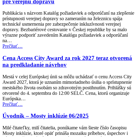
pre verejnú dopravu
cestujúcich
v
Publikácia s názvom Katalóg požiadaviek a odporúčaní na zlepšenie
leteckej
prístupnosti verejnej dopravy so zameraním na železnicu spája
doprave
technické usmernenia pre zabezpečenie inkluzívnosti verejnej
pre
dopravy. Bezbariérové cestovanie v Českej republike by sa malo
osoby
výrazne podporiť zavedením Katalógu požiadaviek a odporúčaní
so
na…
zdravotným
“Česká
Prečítať
…
postihnutím”
republika
zavádza
Cena Access City Award za rok 2027 teraz otvorená
nové
na predkladanie návrhov
normy
prístupnosti
Mestá v celej Európskej únii sa môžu uchádzať o cenu Access City
pre
Award 2027, ktorá je uznaním mimoriadneho úsilia o sprístupnenie
verejnú
mestského života osobám so zdravotným postihnutím. Prihlášky sú
dopravu”
otvorené do 4. septembra do 12:00 SELČ. Cena, ktorú organizuje
Európska…
“Cena
Prečítať
…
Access
City
Úvodník – Mosty inklúzie 06/2025
Award
za
Milé čitateľky, milí čitatelia, ponúkame vám šieste číslo časopisu
rok
Mosty inklúzie, ktoré opäť prináša mozaiku príbehov, úspechov i
2027