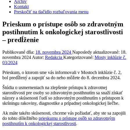
Archív
Kontakt
Preskočiť na tlačidlo rozbaľovania menu
Prieskum o prístupe osôb so zdravotným
postihnutím k onkologickej starostlivosti
– predĺženie
Publikované dňa:
18. novembra 2024
Naposledy aktualizované:
18.
novembra 2024
Autor:
Redakcia
Kategorizované:
Mosty inklúzie č.
03/2024
Prieskum, o ktorom sme vás informovali v Mostoch inklúzie č. 2,
bol predĺžený a zapojiť sa do neho môžete do 8. decembra 2024.
Štúdia o usmerneniach na zlepšenie prístupu k zdravotnej
starostlivosti pre osoby so zdravotným postihnutím sa snaží získať
názory a skúsenosti ľudí so zdravotným postihnutím s prístupom k
skríningu rakoviny, diagnostike a prípadnej onkologickej liečbe.
Ak máte takéto skúsenosti, chceme vás požiadať, aby ste sa zapojili
do tohto dôležitého
prieskumu o prístupe osôb so zdravotným
postihnutím k onkologickej starostlivosti
.