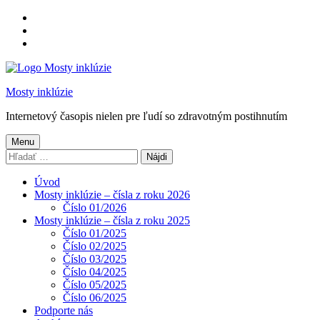
Preskočiť
na
Preskočiť
hlavnú
na
Preskočiť
navigáciu
hlavný
na
obsah
pätičku
Mosty inklúzie
Internetový časopis nielen pre ľudí so zdravotným postihnutím
Menu
Hľadať:
Úvod
Mosty inklúzie – čísla z roku 2026
Číslo 01/2026
Mosty inklúzie – čísla z roku 2025
Číslo 01/2025
Číslo 02/2025
Číslo 03/2025
Číslo 04/2025
Číslo 05/2025
Číslo 06/2025
Podporte nás