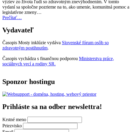
výziev zo života ľudí so zdravotným znevýhodnením. V tomto
teraz
vydaní sa spoločne pozrieme na to, ako umenie, komunitná pomoc a
otvorená
legislatívne zmeny…
na
“Úvodník
Prečítať
…
predkladanie
–
návrhov”
Mosty
Vydavateľ
inklúzie
06/2025”
Časopis Mosty inklúzie vydáva
Slovenské fórum osôb so
zdravotným postihnutím
.
Časopis vychádza s finančnou podporou
Ministerstva práce,
sociálnych vecí a rodiny SR.
Sponzor hostingu
Prihláste sa na odber newslettra!
Krstné meno
Priezvisko
Email