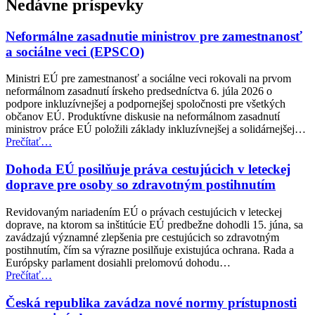
Nedávne príspevky
hlavnú
navigáciu
Neformálne zasadnutie ministrov pre zamestnanosť
a sociálne veci (EPSCO)
Ministri EÚ pre zamestnanosť a sociálne veci rokovali na prvom
neformálnom zasadnutí írskeho predsedníctva 6. júla 2026 o
podpore inkluzívnejšej a podpornejšej spoločnosti pre všetkých
občanov EÚ. Produktívne diskusie na neformálnom zasadnutí
ministrov práce EÚ položili základy inkluzívnejšej a solidárnejšej…
“Neformálne
Prečítať
…
zasadnutie
ministrov
Dohoda EÚ posilňuje práva cestujúcich v leteckej
pre
doprave pre osoby so zdravotným postihnutím
zamestnanosť
a
Revidovaným nariadením EÚ o právach cestujúcich v leteckej
sociálne
doprave, na ktorom sa inštitúcie EÚ predbežne dohodli 15. júna, sa
veci
zavádzajú významné zlepšenia pre cestujúcich so zdravotným
(EPSCO)”
postihnutím, čím sa výrazne posilňuje existujúca ochrana. Rada a
Európsky parlament dosiahli prelomovú dohodu…
“Dohoda
Prečítať
…
EÚ
posilňuje
Česká republika zavádza nové normy prístupnosti
práva