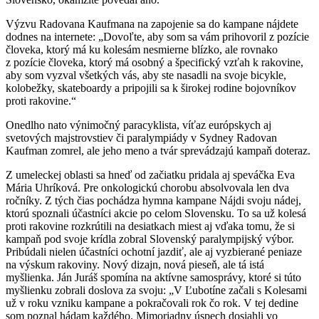
Výzvu Radovana Kaufmana na zapojenie sa do kampane nájdete
dodnes na internete: „Dovoľte, aby som sa vám prihovoril z pozície
človeka, ktorý má ku kolesám nesmierne blízko, ale rovnako
z pozície človeka, ktorý má osobný a špecifický vzťah k rakovine,
aby som vyzval všetkých vás, aby ste nasadli na svoje bicykle,
kolobežky, skateboardy a pripojili sa k širokej rodine bojovníkov
proti rakovine.“
Onedlho nato výnimočný paracyklista, víťaz európskych aj
svetových majstrovstiev či paralympiády v Sydney Radovan
Kaufman zomrel, ale jeho meno a tvár sprevádzajú kampaň doteraz.
Z umeleckej oblasti sa hneď od začiatku pridala aj speváčka Eva
Mária Uhríková. Pre onkologickú chorobu absolvovala len dva
ročníky. Z tých čias pochádza hymna kampane Nájdi svoju nádej,
ktorú spoznali účastníci akcie po celom Slovensku. To sa už kolesá
proti rakovine rozkrútili na desiatkach miest aj vďaka tomu, že si
kampaň pod svoje krídla zobral Slovenský paralympijský výbor.
Pribúdali nielen účastníci ochotní jazdiť, ale aj vyzbierané peniaze
na výskum rakoviny. Nový dizajn, nová pieseň, ale tá istá
myšlienka. Ján Juráš spomína na aktívne samosprávy, ktoré si túto
myšlienku zobrali doslova za svoju: „V Ľubotíne začali s Kolesami
už v roku vzniku kampane a pokračovali rok čo rok. V tej dedine
som poznal hádam každého. Mimoriadny úspech dosiahli vo