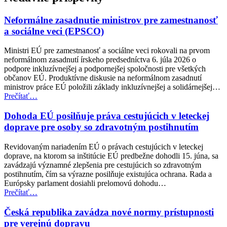
hlavnú
navigáciu
Neformálne zasadnutie ministrov pre zamestnanosť
a sociálne veci (EPSCO)
Ministri EÚ pre zamestnanosť a sociálne veci rokovali na prvom
neformálnom zasadnutí írskeho predsedníctva 6. júla 2026 o
podpore inkluzívnejšej a podpornejšej spoločnosti pre všetkých
občanov EÚ. Produktívne diskusie na neformálnom zasadnutí
ministrov práce EÚ položili základy inkluzívnejšej a solidárnejšej…
“Neformálne
Prečítať
…
zasadnutie
ministrov
Dohoda EÚ posilňuje práva cestujúcich v leteckej
pre
doprave pre osoby so zdravotným postihnutím
zamestnanosť
a
Revidovaným nariadením EÚ o právach cestujúcich v leteckej
sociálne
doprave, na ktorom sa inštitúcie EÚ predbežne dohodli 15. júna, sa
veci
zavádzajú významné zlepšenia pre cestujúcich so zdravotným
(EPSCO)”
postihnutím, čím sa výrazne posilňuje existujúca ochrana. Rada a
Európsky parlament dosiahli prelomovú dohodu…
“Dohoda
Prečítať
…
EÚ
posilňuje
Česká republika zavádza nové normy prístupnosti
práva
pre verejnú dopravu