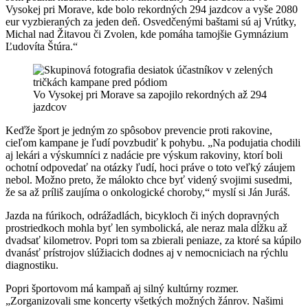
Vysokej pri Morave, kde bolo rekordných 294 jazdcov a vyše 2080
eur vyzbieraných za jeden deň. Osvedčenými baštami sú aj Vrútky,
Michal nad Žitavou či Zvolen, kde pomáha tamojšie Gymnázium
Ľudovíta Štúra.“
Vo Vysokej pri Morave sa zapojilo rekordných až 294
jazdcov
Keďže šport je jedným zo spôsobov prevencie proti rakovine,
cieľom kampane je ľudí povzbudiť k pohybu. „Na podujatia chodili
aj lekári a výskumníci z nadácie pre výskum rakoviny, ktorí boli
ochotní odpovedať na otázky ľudí, hoci práve o toto veľký záujem
nebol. Možno preto, že málokto chce byť videný svojimi susedmi,
že sa až príliš zaujíma o onkologické choroby,“ myslí si Ján Juráš.
Jazda na fúrikoch, odrážadlách, bicykloch či iných dopravných
prostriedkoch mohla byť len symbolická, ale neraz mala dĺžku až
dvadsať kilometrov. Popri tom sa zbierali peniaze, za ktoré sa kúpilo
dvanásť prístrojov slúžiacich dodnes aj v nemocniciach na rýchlu
diagnostiku.
Popri športovom má kampaň aj silný kultúrny rozmer.
„Zorganizovali sme koncerty všetkých možných žánrov. Našimi