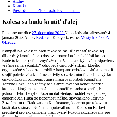
Archív
Kontakt
Preskočiť na tlačidlo rozbaľovania menu
Kolesá sa budú krútiť ďalej
Publikované dňa:
27. decembra 2022
Naposledy aktualizované:
4.
januára 2023
Autor:
Redakcia
Kategorizované:
Mosty inklúzie č.
04/2022
Kampaň Na kolesách proti rakovine má už dvadsať rokov. Jej
dlhoročný koordinátor a doslova motor Ján Juráš ohlásil koniec.
Bude to koniec definitívny? „Verím, že nie, ale kým vám odpoviem,
vráťme sa na začiatok,“ odpovedá činorodý srdciar, ktorého
organizačné schopnosti urobili z kampane celoslovenskú a pomohli
spojiť pohybové a kultúrne aktivity so zbieraním financií na výskum
onkologických ochorení. Juráša inšpiroval príbeh Kanaďana
Terryho Foxa, jeho známy beh s amputovanou nohou naprieč
krajinou, ktorý mu znemožnila dokončiť choroba a smrť. „Na
jednom Behu Terryho Foxa mi dal vtedajší riaditeľ evanjelickej
diakonie Ján Huba do pozornosti nášho, slovenského Terryho.
Zoznámil ma s Radovanom Kaufmanom, ktorému pre rakovinu
kostí ako šestnásťročnému amputovali nohu. Keď som Radovi
predstavil projekt kampane inšpirovaný Foxom aktualizovaný pre
Slovensko, okamžite povedal áno.“