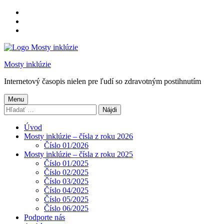
Preskočiť
na
Preskočiť
hlavnú
na
Preskočiť
navigáciu
hlavný
na
obsah
pätičku
Mosty inklúzie
Internetový časopis nielen pre ľudí so zdravotným postihnutím
Menu
Hľadať:
Úvod
Mosty inklúzie – čísla z roku 2026
Číslo 01/2026
Mosty inklúzie – čísla z roku 2025
Číslo 01/2025
Číslo 02/2025
Číslo 03/2025
Číslo 04/2025
Číslo 05/2025
Číslo 06/2025
Podporte nás