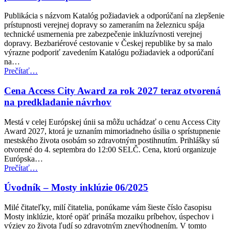
cestujúcich
v
Publikácia s názvom Katalóg požiadaviek a odporúčaní na zlepšenie
leteckej
prístupnosti verejnej dopravy so zameraním na železnicu spája
doprave
technické usmernenia pre zabezpečenie inkluzívnosti verejnej
pre
dopravy. Bezbariérové cestovanie v Českej republike by sa malo
osoby
výrazne podporiť zavedením Katalógu požiadaviek a odporúčaní
so
na…
zdravotným
“Česká
Prečítať
…
postihnutím”
republika
zavádza
Cena Access City Award za rok 2027 teraz otvorená
nové
na predkladanie návrhov
normy
prístupnosti
Mestá v celej Európskej únii sa môžu uchádzať o cenu Access City
pre
Award 2027, ktorá je uznaním mimoriadneho úsilia o sprístupnenie
verejnú
mestského života osobám so zdravotným postihnutím. Prihlášky sú
dopravu”
otvorené do 4. septembra do 12:00 SELČ. Cena, ktorú organizuje
Európska…
“Cena
Prečítať
…
Access
City
Úvodník – Mosty inklúzie 06/2025
Award
za
Milé čitateľky, milí čitatelia, ponúkame vám šieste číslo časopisu
rok
Mosty inklúzie, ktoré opäť prináša mozaiku príbehov, úspechov i
2027
výziev zo života ľudí so zdravotným znevýhodnením. V tomto