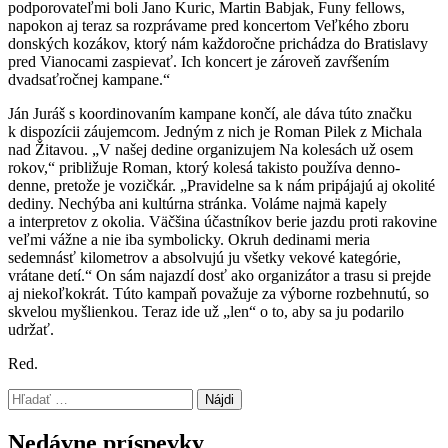
podporovateľmi boli Jano Kuric, Martin Babjak, Funy fellows,
napokon aj teraz sa rozprávame pred koncertom Veľkého zboru
donských kozákov, ktorý nám každoročne prichádza do Bratislavy
pred Vianocami zaspievať. Ich koncert je zároveň zavŕšením
dvadsaťročnej kampane.“
Ján Juráš s koordinovaním kampane končí, ale dáva túto značku
k dispozícii záujemcom. Jedným z nich je Roman Pilek z Michala
nad Žitavou. „V našej dedine organizujem Na kolesách už osem
rokov,“ približuje Roman, ktorý kolesá takisto používa denno-
denne, pretože je vozičkár. „Pravidelne sa k nám pripájajú aj okolité
dediny. Nechýba ani kultúrna stránka. Voláme najmä kapely
a interpretov z okolia. Väčšina účastníkov berie jazdu proti rakovine
veľmi vážne a nie iba symbolicky. Okruh dedinami meria
sedemnásť kilometrov a absolvujú ju všetky vekové kategórie,
vrátane detí.“ On sám najazdí dosť ako organizátor a trasu si prejde
aj niekoľkokrát. Túto kampaň považuje za výborne rozbehnutú, so
skvelou myšlienkou. Teraz ide už „len“ o to, aby sa ju podarilo
udržať.
Red.
Preskočiť
Hľadať:
späť
na
Nedávne príspevky