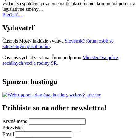
teraz
vydaní sa spoločne pozrieme na to, ako umenie, komunitná pomoc a
otvorená
legislatívne zmeny…
na
“Úvodník
Prečítať
…
predkladanie
–
návrhov”
Mosty
Vydavateľ
inklúzie
06/2025”
Časopis Mosty inklúzie vydáva
Slovenské fórum osôb so
zdravotným postihnutím
.
Časopis vychádza s finančnou podporou
Ministerstva práce,
sociálnych vecí a rodiny SR.
Sponzor hostingu
Prihláste sa na odber newslettra!
Krstné meno
Priezvisko
Email