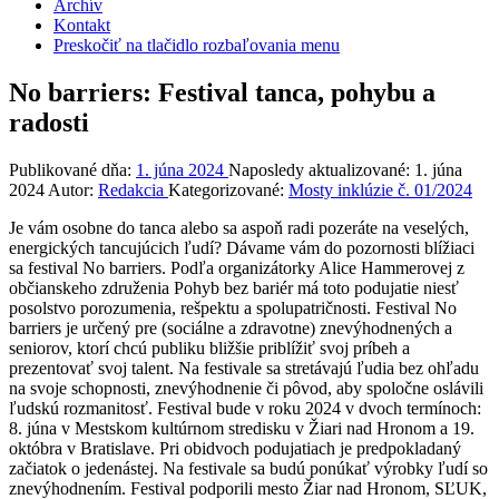
Archív
Kontakt
Preskočiť na tlačidlo rozbaľovania menu
No barriers: Festival tanca, pohybu a
radosti
Publikované dňa:
1. júna 2024
Naposledy aktualizované:
1. júna
2024
Autor:
Redakcia
Kategorizované:
Mosty inklúzie č. 01/2024
Je vám osobne do tanca alebo sa aspoň radi pozeráte na veselých,
energických tancujúcich ľudí? Dávame vám do pozornosti blížiaci
sa festival No barriers. Podľa organizátorky Alice Hammerovej z
občianskeho združenia Pohyb bez bariér má toto podujatie niesť
posolstvo porozumenia, rešpektu a spolupatričnosti. Festival No
barriers je určený pre (sociálne a zdravotne) znevýhodnených a
seniorov, ktorí chcú publiku bližšie priblížiť svoj príbeh a
prezentovať svoj talent. Na festivale sa stretávajú ľudia bez ohľadu
na svoje schopnosti, znevýhodnenie či pôvod, aby spoločne oslávili
ľudskú rozmanitosť. Festival bude v roku 2024 v dvoch termínoch:
8. júna v Mestskom kultúrnom stredisku v Žiari nad Hronom a 19.
októbra v Bratislave. Pri obidvoch podujatiach je predpokladaný
začiatok o jedenástej. Na festivale sa budú ponúkať výrobky ľudí so
znevýhodnením. Festival podporili mesto Žiar nad Hronom, SĽUK,