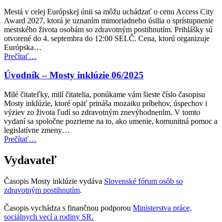
prístupnosti
Mestá v celej Európskej únii sa môžu uchádzať o cenu Access City
pre
Award 2027, ktorá je uznaním mimoriadneho úsilia o sprístupnenie
verejnú
mestského života osobám so zdravotným postihnutím. Prihlášky sú
dopravu”
otvorené do 4. septembra do 12:00 SELČ. Cena, ktorú organizuje
Európska…
“Cena
Prečítať
…
Access
City
Úvodník – Mosty inklúzie 06/2025
Award
za
Milé čitateľky, milí čitatelia, ponúkame vám šieste číslo časopisu
rok
Mosty inklúzie, ktoré opäť prináša mozaiku príbehov, úspechov i
2027
výziev zo života ľudí so zdravotným znevýhodnením. V tomto
teraz
vydaní sa spoločne pozrieme na to, ako umenie, komunitná pomoc a
otvorená
legislatívne zmeny…
na
“Úvodník
Prečítať
…
predkladanie
–
návrhov”
Mosty
Vydavateľ
inklúzie
06/2025”
Časopis Mosty inklúzie vydáva
Slovenské fórum osôb so
zdravotným postihnutím
.
Časopis vychádza s finančnou podporou
Ministerstva práce,
sociálnych vecí a rodiny SR.