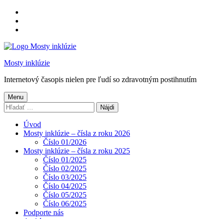
Preskočiť
na
Preskočiť
hlavnú
na
Preskočiť
navigáciu
hlavný
na
obsah
pätičku
Mosty inklúzie
Internetový časopis nielen pre ľudí so zdravotným postihnutím
Menu
Hľadať:
Úvod
Mosty inklúzie – čísla z roku 2026
Číslo 01/2026
Mosty inklúzie – čísla z roku 2025
Číslo 01/2025
Číslo 02/2025
Číslo 03/2025
Číslo 04/2025
Číslo 05/2025
Číslo 06/2025
Podporte nás