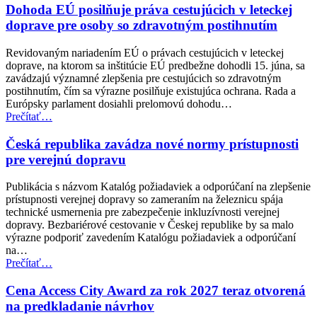
ministrov
Dohoda EÚ posilňuje práva cestujúcich v leteckej
pre
doprave pre osoby so zdravotným postihnutím
zamestnanosť
a
Revidovaným nariadením EÚ o právach cestujúcich v leteckej
sociálne
doprave, na ktorom sa inštitúcie EÚ predbežne dohodli 15. júna, sa
veci
zavádzajú významné zlepšenia pre cestujúcich so zdravotným
(EPSCO)”
postihnutím, čím sa výrazne posilňuje existujúca ochrana. Rada a
Európsky parlament dosiahli prelomovú dohodu…
“Dohoda
Prečítať
…
EÚ
posilňuje
Česká republika zavádza nové normy prístupnosti
práva
pre verejnú dopravu
cestujúcich
v
Publikácia s názvom Katalóg požiadaviek a odporúčaní na zlepšenie
leteckej
prístupnosti verejnej dopravy so zameraním na železnicu spája
doprave
technické usmernenia pre zabezpečenie inkluzívnosti verejnej
pre
dopravy. Bezbariérové cestovanie v Českej republike by sa malo
osoby
výrazne podporiť zavedením Katalógu požiadaviek a odporúčaní
so
na…
zdravotným
“Česká
Prečítať
…
postihnutím”
republika
zavádza
Cena Access City Award za rok 2027 teraz otvorená
nové
na predkladanie návrhov
normy