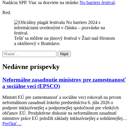
Nadácia SPP. Viac sa dozviete na stránke
No barriers festival
.
Red.
Tešiť sa môžete na júnový festival v Žiari nad Hronom
a októbrový v Bratislave.
Preskočiť
Hľadať:
späť
na
Nedávne príspevky
hlavnú
navigáciu
Neformálne zasadnutie ministrov pre zamestnanosť
a sociálne veci (EPSCO)
Ministri EÚ pre zamestnanosť a sociálne veci rokovali na prvom
neformálnom zasadnutí írskeho predsedníctva 6. júla 2026 o
podpore inkluzívnejšej a podpornejšej spoločnosti pre všetkých
občanov EÚ. Produktívne diskusie na neformálnom zasadnutí
ministrov práce EÚ položili základy inkluzívnejšej a solidárnejšej…
“Neformálne
Prečítať
…
zasadnutie