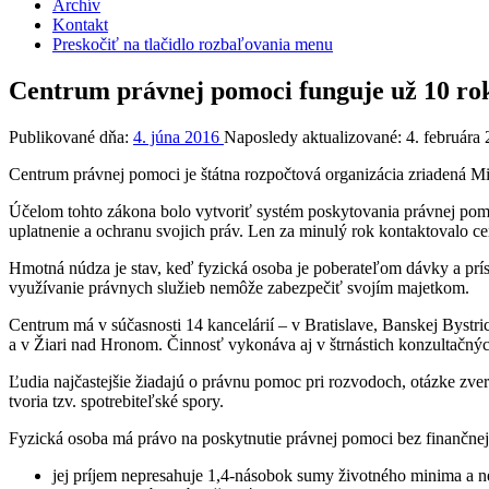
Archív
Kontakt
Preskočiť na tlačidlo rozbaľovania menu
Centrum právnej pomoci funguje už 10 ro
Publikované dňa:
4. júna 2016
Naposledy aktualizované:
4. februára
Centrum právnej pomoci je štátna rozpočtová organizácia zriadená M
Účelom tohto zákona bolo vytvoriť systém poskytovania právnej pom
uplatnenie a ochranu svojich práv. Len za minulý rok kontaktovalo cen
Hmotná núdza je stav, keď fyzická osoba je poberateľom dávky a prí
využívanie právnych služieb nemôže zabezpečiť svojím majetkom.
Centrum má v súčasnosti 14 kancelárií – v Bratislave, Banskej Bystr
a v Žiari nad Hronom. Činnosť vykonáva aj v štrnástich konzultačný
Ľudia najčastejšie žiadajú o právnu pomoc pri rozvodoch, otázke zve
tvoria tzv. spotrebiteľské spory.
Fyzická osoba má právo na poskytnutie právnej pomoci bez finančnej 
jej príjem nepresahuje 1,4-násobok sumy životného minima a n