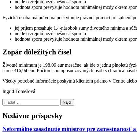
nejde o zrejmú bezúspešnosť sporu a
hodnota sporu prevyšuje hodnotu minimálnej mzdy okrem sporov
Fyzická osoba má právo na poskytnutie právnej pomoci pri splnení po
jej príjem presahuje 1,4-násobok sumy životného minima a sú
nejde o zrejmú bezúspešnosť sporu a
hodnota sporu prevyšuje hodnotu minimálnej mzdy okrem sporov
Zopár dôležitých čísel
Životné minimum je 198,09 eur mesačne, ak ide o jednu plnoletú f
sume 316,94 eur. Počtom spoluposudzovaných osôb sa hranica násob
Všetky potrebné informácie poskytnú klientom priamo v Centre aleb
Ingrid Tomešová
Preskočiť
Hľadať:
späť
na
Nedávne príspevky
hlavnú
navigáciu
Neformálne zasadnutie ministrov pre zamestnanosť a