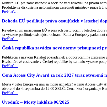
Ministri EÚ pre zamestnanosť a sociálne veci rokovali na prvom nefo
Produktívne diskusie na neformálnom zasadnutí ministrov práce EÚ po
“Neformálne
Prečítať
…
zasadnutie
ministrov
Dohoda EÚ posilňuje práva cestujúcich v leteckej d
pre
zamestnanosť
Revidovaným nariadením EÚ o právach cestujúcich v leteckej doprave
a
sa výrazne posilňuje existujúca ochrana. Rada a Európsky parlamen
sociálne
“Dohoda
Prečítať
…
veci
EÚ
(EPSCO)”
posilňuje
Česká republika zavádza nové normy prístupnosti pr
práva
cestujúcich
Publikácia s názvom Katalóg požiadaviek a odporúčaní na zlepšenie p
v
Bezbariérové cestovanie v Českej republike by sa malo výrazne pod
leteckej
“Česká
Prečítať
…
doprave
republika
pre
zavádza
Cena Access City Award za rok 2027 teraz otvorená 
osoby
nové
so
normy
Mestá v celej Európskej únii sa môžu uchádzať o cenu Access City A
zdravotným
prístupnosti
otvorené do 4. septembra do 12:00 SELČ. Cena, ktorú organizuje E
postihnutím”
pre
“Cena
Prečítať
…
verejnú
Access
dopravu”
City
Úvodník – Mosty inklúzie 06/2025
Award