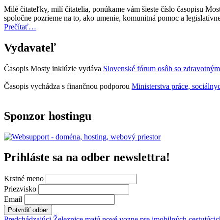
za
Milé čitateľky, milí čitatelia, ponúkame vám šieste číslo časopisu M
rok
spoločne pozrieme na to, ako umenie, komunitná pomoc a legislatí
2027
“Úvodník
Prečítať
…
teraz
–
otvorená
Mosty
Vydavateľ
na
inklúzie
predkladanie
06/2025”
návrhov”
Časopis Mosty inklúzie vydáva
Slovenské fórum osôb so zdravotným
Časopis vychádza s finančnou podporou
Ministerstva práce, sociálny
Sponzor hostingu
Prihláste sa na odber newslettra!
Krstné meno
Priezvisko
Email
Predchádzajúci
Železnice majú nové vozne pre imobilných cestujúcic