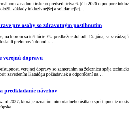
rmálnom zasadnutí írskeho predsedníctva 6. júla 2026 o podpore inkluz
ložili základy inkluzívnejšej a solidárnejšej…
oprave pre osoby so zdravotným postihnutím
, na ktorom sa inštitúcie EÚ predbežne dohodli 15. júna, sa zavádzajú
t dosiahli prelomovú dohodu…
e verejnú dopravu
rístupnosti verejnej dopravy so zameraním na železnicu spája technick
poriť zavedením Katalógu požiadaviek a odporúčaní na…
na predkladanie návrhov
ward 2027, ktorá je uznaním mimoriadneho úsilia o sprístupnenie mest
urópska…