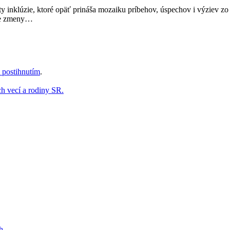
osty inklúzie, ktoré opäť prináša mozaiku príbehov, úspechov i výziev
vne zmeny…
 postihnutím
.
ch vecí a rodiny SR.
h