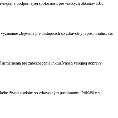
ívnejšej a podpornejšej spoločnosti pre všetkých občanov EÚ.
 významné zlepšenia pre cestujúcich so zdravotným postihnutím, čím
é usmernenia pre zabezpečenie inkluzívnosti verejnej dopravy.
ského života osobám so zdravotným postihnutím. Prihlášky sú