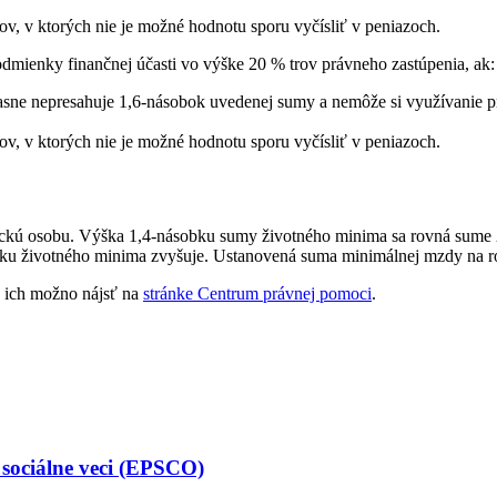
, v ktorých nie je možné hodnotu sporu vyčísliť v peniazoch.
dmienky finančnej účasti vo výške 20 % trov právneho zastúpenia, ak:
časne nepresahuje 1,6-násobok uvedenej sumy a nemôže si využívanie p
, v ktorých nie je možné hodnotu sporu vyčísliť v peniazoch.
yzickú osobu. Výška 1,4-násobku sumy životného minima sa rovná sume
ku životného minima zvyšuje. Ustanovená suma minimálnej mzdy na ro
o ich možno nájsť na
stránke Centrum právnej pomoci
.
 sociálne veci (EPSCO)