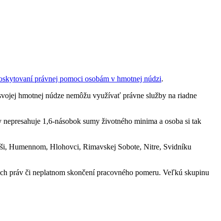
poskytovaní právnej pomoci osobám v hmotnej núdzi
.
svojej hmotnej núdze nemôžu využívať právne služby na riadne
by nepresahuje 1,6-násobok sumy životného minima a osoba si tak
uláši, Humennom, Hlohovci, Rimavskej Sobote, Nitre, Svidníku
ckych práv či neplatnom skončení pracovného pomeru. Veľkú skupinu