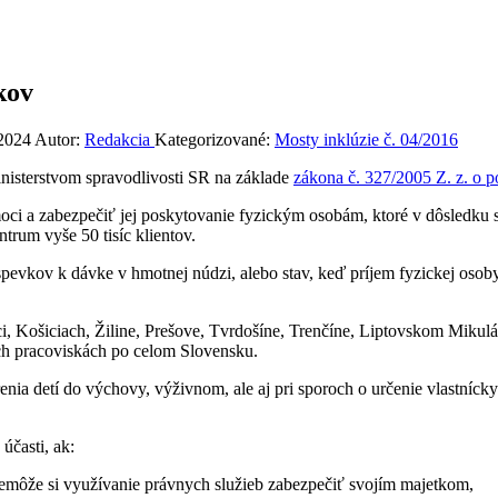
kov
 2024
Autor:
Redakcia
Kategorizované:
Mosty inklúzie č. 04/2016
inisterstvom spravodlivosti SR na základe
zákona č. 327/2005 Z. z. o 
oci a zabezpečiť jej poskytovanie fyzickým osobám, ktoré v dôsledku 
trum vyše 50 tisíc klientov.
spevkov k dávke v hmotnej núdzi, alebo stav, keď príjem fyzickej oso
ici, Košiciach, Žiline, Prešove, Tvrdošíne, Trenčíne, Liptovskom Mik
ch pracoviskách po celom Slovensku.
renia detí do výchovy, výživnom, ale aj pri sporoch o určenie vlastní
účasti, ak:
emôže si využívanie právnych služieb zabezpečiť svojím majetkom,