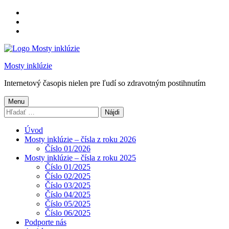
Preskočiť
na
Preskočiť
hlavnú
na
Preskočiť
navigáciu
hlavný
na
obsah
pätičku
Mosty inklúzie
Internetový časopis nielen pre ľudí so zdravotným postihnutím
Menu
Hľadať:
Úvod
Mosty inklúzie – čísla z roku 2026
Číslo 01/2026
Mosty inklúzie – čísla z roku 2025
Číslo 01/2025
Číslo 02/2025
Číslo 03/2025
Číslo 04/2025
Číslo 05/2025
Číslo 06/2025
Podporte nás