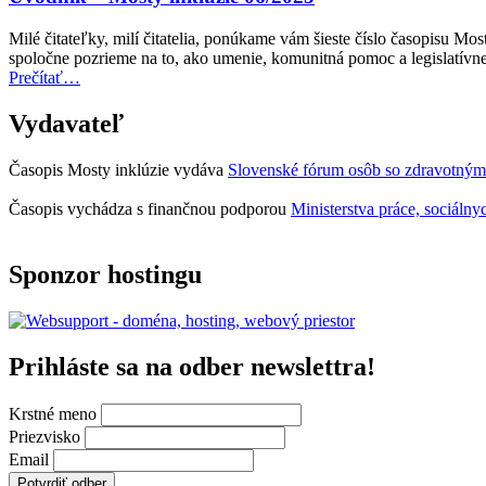
Award
za
Milé čitateľky, milí čitatelia, ponúkame vám šieste číslo časopisu M
rok
spoločne pozrieme na to, ako umenie, komunitná pomoc a legislatí
2027
“Úvodník
Prečítať
…
teraz
–
otvorená
Mosty
Vydavateľ
na
inklúzie
predkladanie
06/2025”
návrhov”
Časopis Mosty inklúzie vydáva
Slovenské fórum osôb so zdravotným
Časopis vychádza s finančnou podporou
Ministerstva práce, sociálny
Sponzor hostingu
Prihláste sa na odber newslettra!
Krstné meno
Priezvisko
Email