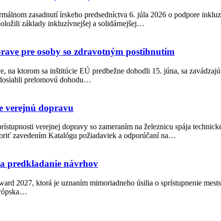
rmálnom zasadnutí írskeho predsedníctva 6. júla 2026 o podpore inkluz
ložili základy inkluzívnejšej a solidárnejšej…
oprave pre osoby so zdravotným postihnutím
, na ktorom sa inštitúcie EÚ predbežne dohodli 15. júna, sa zavádzajú
t dosiahli prelomovú dohodu…
e verejnú dopravu
rístupnosti verejnej dopravy so zameraním na železnicu spája technick
poriť zavedením Katalógu požiadaviek a odporúčaní na…
na predkladanie návrhov
ward 2027, ktorá je uznaním mimoriadneho úsilia o sprístupnenie mest
urópska…