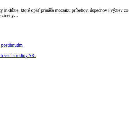
osty inklúzie, ktoré opäť prináša mozaiku príbehov, úspechov i výziev
vne zmeny…
 postihnutím
.
ch vecí a rodiny SR.