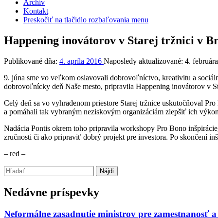
Archív
Kontakt
Preskočiť na tlačidlo rozbaľovania menu
Happening inovátorov v Starej tržnici v Br
Publikované dňa:
4. apríla 2016
Naposledy aktualizované:
4. február
9. júna sme vo veľkom oslavovali dobrovoľníctvo, kreativitu a sociál
dobrovoľnícky deň Naše mesto, pripravila Happening inovátorov v Star
Celý deň sa vo vyhradenom priestore Starej tržnice uskutočňoval Pro
a pomáhali tak vybraným neziskovým organizáciám zlepšiť ich výkon
Nadácia Pontis okrem toho pripravila workshopy Pro Bono inšpirácie, v
zručnosti či ako pripraviť dobrý projekt pre investora. Po skončení i
– red –
Preskočiť
Hľadať:
späť
na
Nedávne príspevky
hlavnú
navigáciu
Neformálne zasadnutie ministrov pre zamestnanosť a