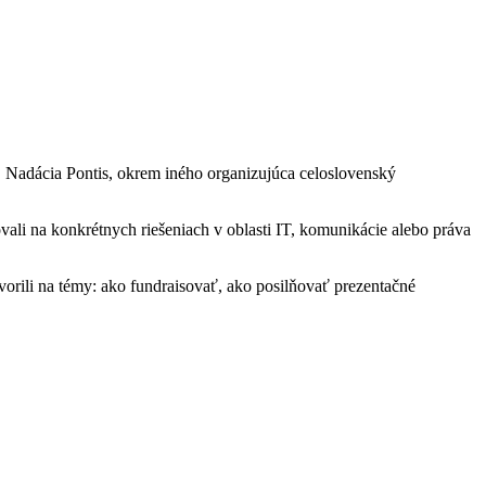
ot. Nadácia Pontis, okrem iného organizujúca celoslovenský
ali na konkrétnych riešeniach v oblasti IT, komunikácie alebo práva
ovorili na témy: ako fundraisovať, ako posilňovať prezentačné