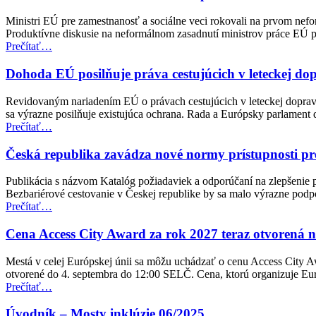
Ministri EÚ pre zamestnanosť a sociálne veci rokovali na prvom nefo
Produktívne diskusie na neformálnom zasadnutí ministrov práce EÚ po
“Neformálne
Prečítať
…
zasadnutie
ministrov
Dohoda EÚ posilňuje práva cestujúcich v leteckej d
pre
zamestnanosť
Revidovaným nariadením EÚ o právach cestujúcich v leteckej doprave
a
sa výrazne posilňuje existujúca ochrana. Rada a Európsky parlamen
sociálne
“Dohoda
Prečítať
…
veci
EÚ
(EPSCO)”
posilňuje
Česká republika zavádza nové normy prístupnosti pr
práva
cestujúcich
Publikácia s názvom Katalóg požiadaviek a odporúčaní na zlepšenie p
v
Bezbariérové cestovanie v Českej republike by sa malo výrazne pod
leteckej
“Česká
Prečítať
…
doprave
republika
pre
zavádza
Cena Access City Award za rok 2027 teraz otvorená 
osoby
nové
so
normy
Mestá v celej Európskej únii sa môžu uchádzať o cenu Access City A
zdravotným
prístupnosti
otvorené do 4. septembra do 12:00 SELČ. Cena, ktorú organizuje E
postihnutím”
pre
“Cena
Prečítať
…
verejnú
Access
dopravu”
City
Úvodník – Mosty inklúzie 06/2025