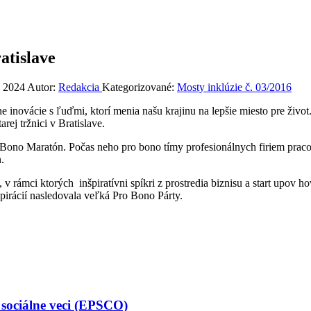
atislave
a 2024
Autor:
Redakcia
Kategorizované:
Mosty inklúzie č. 03/2016
ne inovácie s ľuďmi, ktorí menia našu krajinu na lepšie miesto pre živ
ej tržnici v Bratislave.
 Bono Maratón. Počas neho pro bono tímy profesionálnych firiem pracov
.
 rámci ktorých inšpiratívni spíkri z prostredia biznisu a start upov h
nšpirácií nasledovala veľká Pro Bono Párty.
 sociálne veci (EPSCO)