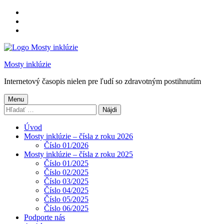
Preskočiť
na
Preskočiť
hlavnú
na
Preskočiť
navigáciu
hlavný
na
obsah
pätičku
Mosty inklúzie
Internetový časopis nielen pre ľudí so zdravotným postihnutím
Menu
Hľadať:
Úvod
Mosty inklúzie – čísla z roku 2026
Číslo 01/2026
Mosty inklúzie – čísla z roku 2025
Číslo 01/2025
Číslo 02/2025
Číslo 03/2025
Číslo 04/2025
Číslo 05/2025
Číslo 06/2025
Podporte nás