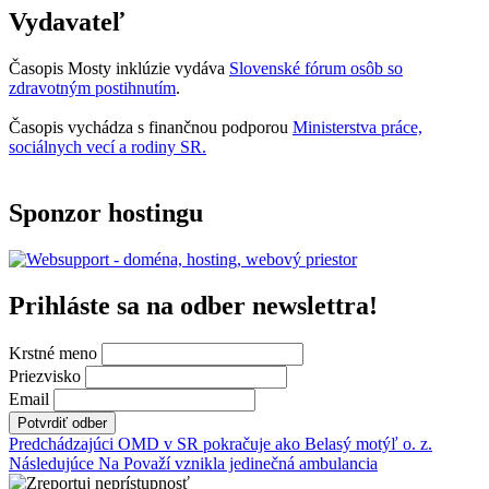
návrhov”
Mosty
Vydavateľ
inklúzie
06/2025”
Časopis Mosty inklúzie vydáva
Slovenské fórum osôb so
zdravotným postihnutím
.
Časopis vychádza s finančnou podporou
Ministerstva práce,
sociálnych vecí a rodiny SR.
Sponzor hostingu
Prihláste sa na odber newslettra!
Krstné meno
Priezvisko
Email
Navigácia
Predchádzajúci
OMD v SR pokračuje ako Belasý motýľ o. z.
Následujúce
Na Považí vznikla jedinečná ambulancia
v