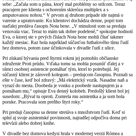
sebe: „Začala som u pána, ktorý mal problémy so srdcom. Teraz
pracujem pre klienta s ochorením skleróza multiplex a s
amputovanou nohou.“ V prvom aj druhom prípade ide najmä o
varenie a upratovanie. Ku klientovi dochádza denne, popri tom
naďalej predáva časopis Nota bene. „V minulosti som sa predaju
venovala viac. Teraz to mám tak dobre podelené,“ spokojne hodnotí
Eva, o ktorej ste v prvých číslach Nota bene mohli čítať takmer
každý mesiac. Raz bola napríklad súčasťou futbalového tímu ľudí
bez domova, potom zase účinkovala v divadle ľudí z ulice.
Pri získaní bývania pred štyrmi rokmi jej pomohlo občianske
združenie Proti prúdu. Vďaka tomu sa mohla posunúť ďalej a v
rámci osobnej asistencie pomáhať tým, ktorí to potrebujú. Jej
súčasný klient je zároveň kolegom – predajcom časopisu. Poznali sa
ešte v čase, keď bol zdravý: „Má elektrický vozík. Nasadne naň a
vyrazí do mesta. Doobeda je vonku a poobede nastupujem ja a
pomáham mu,“ opisuje Eva denný kolobeh. Predošlý klient bol jej
susedom: „Býval tu oproti. Zomrela mu asistentka a ja som bola
poruke. Pracovala som preňho štyri roky.“
Pri predaji časopisu sa denne stretáva s množstvom ľudí. Keď si
splní aj svoje asistentské povinnosti, najradšej odpočíva doma pri
televízii alebo dobrej knihe.
V divadle bez domova kedysi hrala v modernej verzii Rómea a