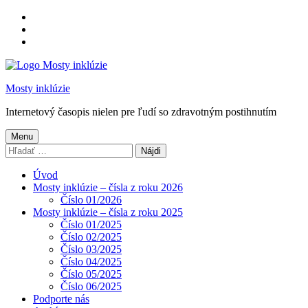
Preskočiť
na
Preskočiť
hlavnú
na
Preskočiť
navigáciu
hlavný
na
obsah
pätičku
Mosty inklúzie
Internetový časopis nielen pre ľudí so zdravotným postihnutím
Menu
Hľadať:
Úvod
Mosty inklúzie – čísla z roku 2026
Číslo 01/2026
Mosty inklúzie – čísla z roku 2025
Číslo 01/2025
Číslo 02/2025
Číslo 03/2025
Číslo 04/2025
Číslo 05/2025
Číslo 06/2025
Podporte nás