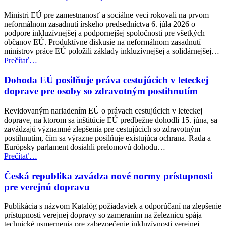
Ministri EÚ pre zamestnanosť a sociálne veci rokovali na prvom
neformálnom zasadnutí írskeho predsedníctva 6. júla 2026 o
podpore inkluzívnejšej a podpornejšej spoločnosti pre všetkých
občanov EÚ. Produktívne diskusie na neformálnom zasadnutí
ministrov práce EÚ položili základy inkluzívnejšej a solidárnejšej…
“Neformálne
Prečítať
…
zasadnutie
ministrov
Dohoda EÚ posilňuje práva cestujúcich v leteckej
pre
doprave pre osoby so zdravotným postihnutím
zamestnanosť
a
Revidovaným nariadením EÚ o právach cestujúcich v leteckej
sociálne
doprave, na ktorom sa inštitúcie EÚ predbežne dohodli 15. júna, sa
veci
zavádzajú významné zlepšenia pre cestujúcich so zdravotným
(EPSCO)”
postihnutím, čím sa výrazne posilňuje existujúca ochrana. Rada a
Európsky parlament dosiahli prelomovú dohodu…
“Dohoda
Prečítať
…
EÚ
posilňuje
Česká republika zavádza nové normy prístupnosti
práva
pre verejnú dopravu
cestujúcich
v
Publikácia s názvom Katalóg požiadaviek a odporúčaní na zlepšenie
leteckej
prístupnosti verejnej dopravy so zameraním na železnicu spája
doprave
technické usmernenia pre zabezpečenie inkluzívnosti verejnej