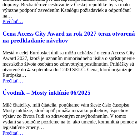
pre
dopravy. Bezbariérové cestovanie v Českej republike by sa malo
osoby
výrazne podporiť zavedením Katalógu požiadaviek a odporúčaní
so
na…
zdravotným
“Česká
Prečítať
…
postihnutím”
republika
zavádza
Cena Access City Award za rok 2027 teraz otvorená
nové
na predkladanie návrhov
normy
prístupnosti
Mestá v celej Európskej únii sa môžu uchádzať o cenu Access City
pre
Award 2027, ktorá je uznaním mimoriadneho úsilia o sprístupnenie
verejnú
mestského života osobám so zdravotným postihnutím. Prihlášky sú
dopravu”
otvorené do 4. septembra do 12:00 SELČ. Cena, ktorú organizuje
Európska…
“Cena
Prečítať
…
Access
City
Úvodník – Mosty inklúzie 06/2025
Award
za
Milé čitateľky, milí čitatelia, ponúkame vám šieste číslo časopisu
rok
Mosty inklúzie, ktoré opäť prináša mozaiku príbehov, úspechov i
2027
výziev zo života ľudí so zdravotným znevýhodnením. V tomto
teraz
vydaní sa spoločne pozrieme na to, ako umenie, komunitná pomoc a
otvorená
legislatívne zmeny…
na
“Úvodník
Prečítať
…
predkladanie
–