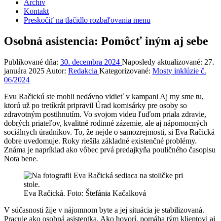
Archív
Kontakt
Preskočiť na tlačidlo rozbaľovania menu
Osobná asistencia: Pomôcť iným aj sebe
Publikované dňa:
30. decembra 2024
Naposledy aktualizované:
27.
januára 2025
Autor:
Redakcia
Kategorizované:
Mosty inklúzie č.
06/2024
Evu Račickú ste mohli nedávno vidieť v kampani Aj my sme tu,
ktorú už po tretíkrát pripravil Úrad komisárky pre osoby so
zdravotným postihnutím. Vo svojom videu ľuďom priala zdravie,
dobrých priateľov, kvalitné rodinné zázemie, ale aj nápomocných
sociálnych úradníkov. To, že nejde o samozrejmosti, si Eva Račická
dobre uvedomuje. Roky riešila základné existenčné problémy.
Známa je napríklad ako vôbec prvá predajkyňa pouličného časopisu
Nota bene.
Eva Račická. Foto: Štefánia Kačalková
V súčasnosti žije v nájomnom byte a jej situácia je stabilizovaná.
Pracuje ako osobná asistentka. Ako hovorí, pomáha tým klientovi aj