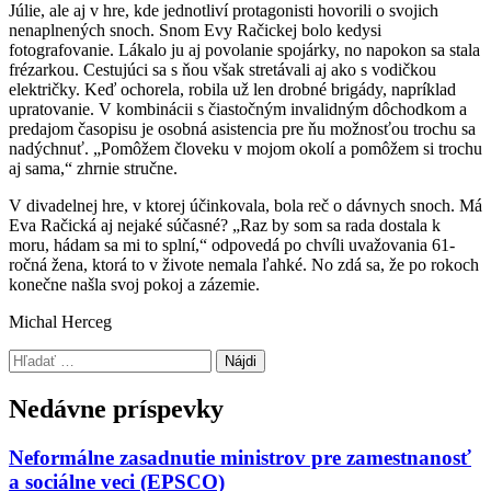
Júlie, ale aj v hre, kde jednotliví protagonisti hovorili o svojich
nenaplnených snoch. Snom Evy Račickej bolo kedysi
fotografovanie. Lákalo ju aj povolanie spojárky, no napokon sa stala
frézarkou. Cestujúci sa s ňou však stretávali aj ako s vodičkou
električky. Keď ochorela, robila už len drobné brigády, napríklad
upratovanie. V kombinácii s čiastočným invalidným dôchodkom a
predajom časopisu je osobná asistencia pre ňu možnosťou trochu sa
nadýchnuť. „Pomôžem človeku v mojom okolí a pomôžem si trochu
aj sama,“ zhrnie stručne.
V divadelnej hre, v ktorej účinkovala, bola reč o dávnych snoch. Má
Eva Račická aj nejaké súčasné? „Raz by som sa rada dostala k
moru, hádam sa mi to splní,“ odpovedá po chvíli uvažovania 61-
ročná žena, ktorá to v živote nemala ľahké. No zdá sa, že po rokoch
konečne našla svoj pokoj a zázemie.
Michal Herceg
Preskočiť
Hľadať:
späť
na
Nedávne príspevky
hlavnú
navigáciu
Neformálne zasadnutie ministrov pre zamestnanosť
a sociálne veci (EPSCO)