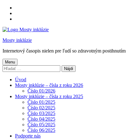
Preskočiť
na
Preskočiť
hlavnú
na
Preskočiť
navigáciu
hlavný
na
obsah
pätičku
Mosty inklúzie
Internetový časopis nielen pre ľudí so zdravotným postihnutím
Menu
Hľadať:
Úvod
Mosty inklúzie – čísla z roku 2026
Číslo 01/2026
Mosty inklúzie – čísla z roku 2025
Číslo 01/2025
Číslo 02/2025
Číslo 03/2025
Číslo 04/2025
Číslo 05/2025
Číslo 06/2025
Podporte nás