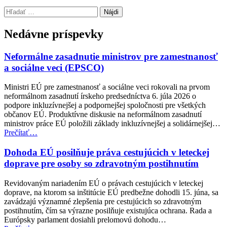
Preskočiť
Hľadať:
späť
na
Nedávne príspevky
hlavnú
navigáciu
Neformálne zasadnutie ministrov pre zamestnanosť
a sociálne veci (EPSCO)
Ministri EÚ pre zamestnanosť a sociálne veci rokovali na prvom
neformálnom zasadnutí írskeho predsedníctva 6. júla 2026 o
podpore inkluzívnejšej a podpornejšej spoločnosti pre všetkých
občanov EÚ. Produktívne diskusie na neformálnom zasadnutí
ministrov práce EÚ položili základy inkluzívnejšej a solidárnejšej…
“Neformálne
Prečítať
…
zasadnutie
ministrov
Dohoda EÚ posilňuje práva cestujúcich v leteckej
pre
doprave pre osoby so zdravotným postihnutím
zamestnanosť
a
Revidovaným nariadením EÚ o právach cestujúcich v leteckej
sociálne
doprave, na ktorom sa inštitúcie EÚ predbežne dohodli 15. júna, sa
veci
zavádzajú významné zlepšenia pre cestujúcich so zdravotným
(EPSCO)”
postihnutím, čím sa výrazne posilňuje existujúca ochrana. Rada a
Európsky parlament dosiahli prelomovú dohodu…