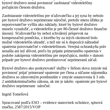
bytové družstvo nemá povinnosť zaobstarať videotelefóny
počujúcim členom družstva.
Zaobstaranie videotelefónu pre sťažovateľku a jej syna by nebolo
pre bytové družstvo neprimerane náročné, pretože miera úžitku je
neporovnateľne vyššia ako náklady, ktoré by bytové družstvo
muselo vynaložiť, a videotelefón je pre 80-členné družstvo finančne
únosný. Sťažovateľke by nebol schválený príspevok na
kompenzačnú pomôcku, z ktorého by za iných okolností bolo
možné videotelefón uhradiť, a tiež nie sú k dispozícii náhradné
opatrenia porovnateľné s videotelefónom. Verejná ochrankyňa práv
nenašla ani iný dôvod, prečo by prijatie primeraného opatrenia v
podobe zakúpenia videotelefónu pre nepočujúcu, mohlo v danom
prípade pre bytové družstvo predstavovať neprimeranú záťaž.
Bytové družstvo ako poskytovateľ služby v širšom slova zmysle má
povinnosť prijať primerané opatrenie pre člena a súčasne nájomníka
družstva so zdravotným postihnutím v zmysle ustanovenia § 3 ods.
2 antidiskriminačného zákona, ak nie je takéto opatrenie pre bytové
družstvo neprimerane náročné.
Ingrid Tomešová
Spracované podľa ESO – evidence stanovisek ochránce, spisová
značka, 2587/2015/VOP