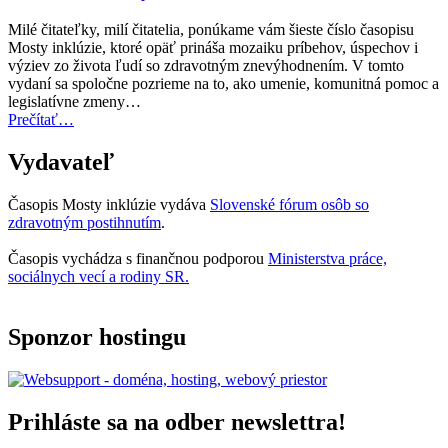
Award
za
Milé čitateľky, milí čitatelia, ponúkame vám šieste číslo časopisu
rok
Mosty inklúzie, ktoré opäť prináša mozaiku príbehov, úspechov i
2027
výziev zo života ľudí so zdravotným znevýhodnením. V tomto
teraz
vydaní sa spoločne pozrieme na to, ako umenie, komunitná pomoc a
otvorená
legislatívne zmeny…
na
“Úvodník
Prečítať
…
predkladanie
–
návrhov”
Mosty
Vydavateľ
inklúzie
06/2025”
Časopis Mosty inklúzie vydáva
Slovenské fórum osôb so
zdravotným postihnutím
.
Časopis vychádza s finančnou podporou
Ministerstva práce,
sociálnych vecí a rodiny SR.
Sponzor hostingu
Prihláste sa na odber newslettra!