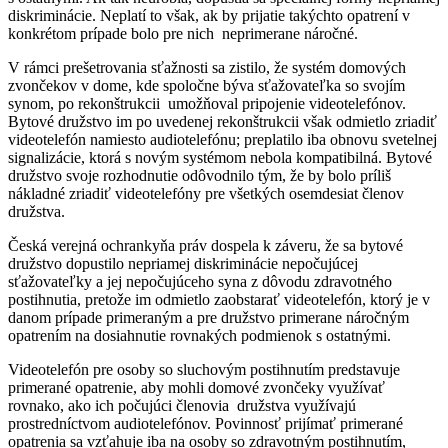
diskriminácie. Neplatí to však, ak by prijatie takýchto opatrení v
konkrétom prípade bolo pre nich neprimerane náročné.
V rámci prešetrovania sťažnosti sa zistilo, že systém domových
zvončekov v dome, kde spoločne býva sťažovateľka so svojím
synom, po rekonštrukcii umožňoval pripojenie videotelefónov.
Bytové družstvo im po uvedenej rekonštrukcii však odmietlo zriadiť
videotelefón namiesto audiotelefónu; preplatilo iba obnovu svetelnej
signalizácie, ktorá s novým systémom nebola kompatibilná. Bytové
družstvo svoje rozhodnutie odôvodnilo tým, že by bolo príliš
nákladné zriadiť videotelefóny pre všetkých osemdesiat členov
družstva.
Česká verejná ochrankyňa práv dospela k záveru, že sa bytové
družstvo dopustilo nepriamej diskriminácie nepočujúcej
sťažovateľky a jej nepočujúceho syna z dôvodu zdravotného
postihnutia, pretože im odmietlo zaobstarať videotelefón, ktorý je v
danom prípade primeraným a pre družstvo primerane náročným
opatrením na dosiahnutie rovnakých podmienok s ostatnými.
Videotelefón pre osoby so sluchovým postihnutím predstavuje
primerané opatrenie, aby mohli domové zvončeky využívať
rovnako, ako ich počujúci členovia družstva využívajú
prostredníctvom audiotelefónov. Povinnosť prijímať primerané
opatrenia sa vzťahuje iba na osoby so zdravotným postihnutím,