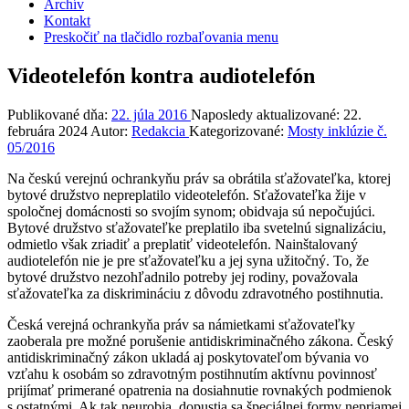
Archív
Kontakt
Preskočiť na tlačidlo rozbaľovania menu
Videotelefón kontra audiotelefón
Publikované dňa:
22. júla 2016
Naposledy aktualizované:
22.
februára 2024
Autor:
Redakcia
Kategorizované:
Mosty inklúzie č.
05/2016
Na českú verejnú ochrankyňu práv sa obrátila sťažovateľka, ktorej
bytové družstvo nepreplatilo videotelefón. Sťažovateľka žije v
spoločnej domácnosti so svojím synom; obidvaja sú nepočujúci.
Bytové družstvo sťažovateľke preplatilo iba svetelnú signalizáciu,
odmietlo však zriadiť a preplatiť videotelefón. Nainštalovaný
audiotelefón nie je pre sťažovateľku a jej syna užitočný. To, že
bytové družstvo nezohľadnilo potreby jej rodiny, považovala
sťažovateľka za diskrimináciu z dôvodu zdravotného postihnutia.
Česká verejná ochrankyňa práv sa námietkami sťažovateľky
zaoberala pre možné porušenie antidiskriminačného zákona. Český
antidiskriminačný zákon ukladá aj poskytovateľom bývania vo
vzťahu k osobám so zdravotným postihnutím aktívnu povinnosť
prijímať primerané opatrenia na dosiahnutie rovnakých podmienok
s ostatnými. Ak tak neurobia, dopustia sa špeciálnej formy nepriamej