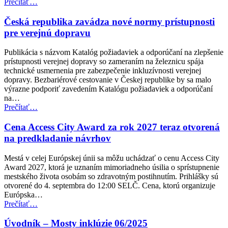
“Dohoda
Prečítať
…
EÚ
posilňuje
Česká republika zavádza nové normy prístupnosti
práva
pre verejnú dopravu
cestujúcich
v
Publikácia s názvom Katalóg požiadaviek a odporúčaní na zlepšenie
leteckej
prístupnosti verejnej dopravy so zameraním na železnicu spája
doprave
technické usmernenia pre zabezpečenie inkluzívnosti verejnej
pre
dopravy. Bezbariérové cestovanie v Českej republike by sa malo
osoby
výrazne podporiť zavedením Katalógu požiadaviek a odporúčaní
so
na…
zdravotným
“Česká
Prečítať
…
postihnutím”
republika
zavádza
Cena Access City Award za rok 2027 teraz otvorená
nové
na predkladanie návrhov
normy
prístupnosti
Mestá v celej Európskej únii sa môžu uchádzať o cenu Access City
pre
Award 2027, ktorá je uznaním mimoriadneho úsilia o sprístupnenie
verejnú
mestského života osobám so zdravotným postihnutím. Prihlášky sú
dopravu”
otvorené do 4. septembra do 12:00 SELČ. Cena, ktorú organizuje
Európska…
“Cena
Prečítať
…
Access
City
Úvodník – Mosty inklúzie 06/2025