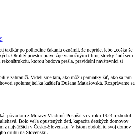
25
tí taxikár po polhodine čakania oznámil, že nepríde, lebo „coška še
ých. Okolitý priestor práve žije vianočnými trhmi, stovky ľudí sem
rekonštrukciu, ktorou budova prešla, pravidelní návštevníci si
li v zahraničí. Videli sme tam, ako môžu pamiatky žiť, ako sa tam
a,“ hovorí spolumajiteľka kaštieľa Dušana Maťašovská. Rozprávame sa
lekár pôvodom z Moravy Vladimír Pospíšil sa v roku 1923 rozhodol
 naliehavá. Bolo veľa opustených detí, kapacita detských domovov
dným z najväčších v Česko-Slovensku. V istom období tu svoj domov
vojho druhu na Slovensku.