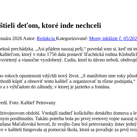
ieli deťom, ktoré inde nechceli
januára 2026
Autor:
Redakcia
Kategorizované:
Mosty inklúzie č. 05/20
pekná prechádzka. „Asi pôjdem naozaj peši,“ povedal som si, keď mi tre
aštieľom, ktorý v roku 1756 dala postaviť šľachtická rodina Klobušick
svietený a vianočne vyzdobený. Ľudia, ktorí tu dávno neboli, obdivujú 
po rokoch opustenosti vdýchli nový život. „S manželom sme roky pôsobi
rozhodli kúpiť a obnoviť tento kaštieľ a organizovať tu rôzne podujati
a s výhľadom do záhrady, v ktorej je jazierko a fontána.
edí. Foto: Kaštieľ Petrovany
 medzivojnovom období. Vtedajší riaditeľ košického detského domova a 
álnym postihnutím. Takáto potreba bola po prvej svetovej vojne naozaj
. Dušana Maťašovská hovorí, že svojho času bol petroviansky ústav je
ave v kaštieli fungovala aj pomocná škola, ktorá sa považuje za prvú s