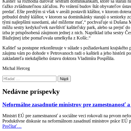
Kaštieľ sa rozhodla darovať sestrám dominikánkam, ktoré sa starali nie
ťažko zvládnuteľnou záťažou. Po vrátení budov štát obyvateľov ústavu
predať. Ešte predtým si však v areáli postavili kláštor, v ktorom dote
pribudol druhý kláštor, v ktorom sa dominikánky starajú o seniorky z
tými najlepšími susedami, aké môžeme mať,“ pochvaľuje si Dušana 
môžu sestry kedykoľvek navštíviť kaštieľsky park, alebo sa prejsť do 
izba je prispôsobená záujmom jednej z nich. Napríklad izba sestry Če
Blažejinej izbe pomaľovala umelkyňa z Košíc.“
Kaštieľ sa postupne rekonštruuje v súlade s požiadavkami krajského 
záujmu vám po dohode v Petrovanoch radi o kaštieli a jeho histórii pove
zakladateľa niekdajšieho ústavu doktora Vladimíra Pospíšila.
Michal Herceg
Preskočiť
Hľadať:
späť
na
Nedávne príspevky
hlavnú
navigáciu
Neformálne zasadnutie ministrov pre zamestnanosť a
Ministri EÚ pre zamestnanosť a sociálne veci rokovali na prvom nefo
Produktívne diskusie na neformálnom zasadnutí ministrov práce EÚ po
“Neformálne
Prečítať
…