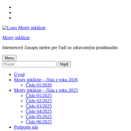
Preskočiť
na
Preskočiť
hlavnú
na
Preskočiť
navigáciu
hlavný
na
obsah
pätičku
Mosty inklúzie
Internetový časopis nielen pre ľudí so zdravotným postihnutím
Menu
Hľadať:
Úvod
Mosty inklúzie – čísla z roku 2026
Číslo 01/2026
Mosty inklúzie – čísla z roku 2025
Číslo 01/2025
Číslo 02/2025
Číslo 03/2025
Číslo 04/2025
Číslo 05/2025
Číslo 06/2025
Podporte nás