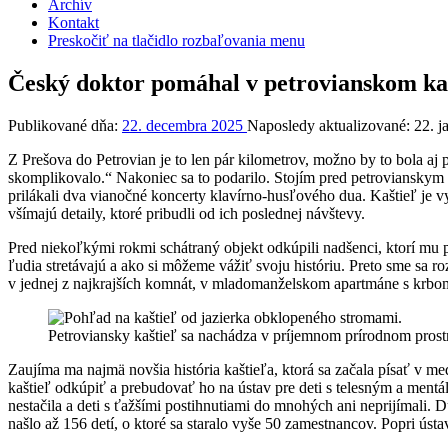
Archív
Kontakt
Preskočiť na tlačidlo rozbaľovania menu
Český doktor pomáhal v petrovianskom kašt
Publikované dňa:
22. decembra 2025
Naposledy aktualizované:
22. 
Z Prešova do Petrovian je to len pár kilometrov, možno by to bola aj 
skomplikovalo.“ Nakoniec sa to podarilo. Stojím pred petrovianskym k
prilákali dva vianočné koncerty klavírno-husľového dua. Kaštieľ je vy
všímajú detaily, ktoré pribudli od ich poslednej návštevy.
Pred niekoľkými rokmi schátraný objekt odkúpili nadšenci, ktorí mu 
ľudia stretávajú a ako si môžeme vážiť svoju históriu. Preto sme sa 
v jednej z najkrajších komnát, v mladomanželskom apartmáne s krbom 
Petroviansky kaštieľ sa nachádza v príjemnom prírodnom prostr
Zaujíma ma najmä novšia história kaštieľa, ktorá sa začala písať v
kaštieľ odkúpiť a prebudovať ho na ústav pre deti s telesným a ment
nestačila a deti s ťažšími postihnutiami do mnohých ani neprijímali
našlo až 156 detí, o ktoré sa staralo vyše 50 zamestnancov. Popri úst