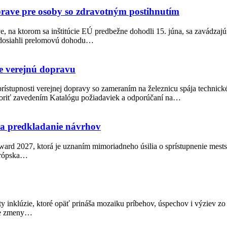
oprave pre osoby so zdravotným postihnutím
, na ktorom sa inštitúcie EÚ predbežne dohodli 15. júna, sa zavádzajú
t dosiahli prelomovú dohodu…
e verejnú dopravu
rístupnosti verejnej dopravy so zameraním na železnicu spája technick
poriť zavedením Katalógu požiadaviek a odporúčaní na…
na predkladanie návrhov
ward 2027, ktorá je uznaním mimoriadneho úsilia o sprístupnenie mest
urópska…
osty inklúzie, ktoré opäť prináša mozaiku príbehov, úspechov i výziev
vne zmeny…