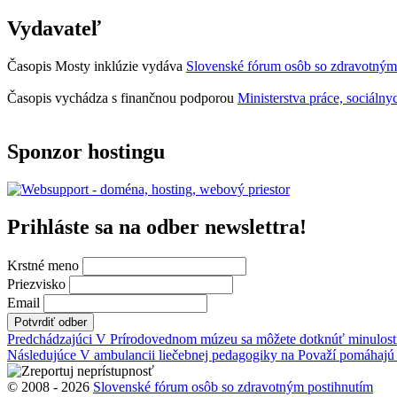
teraz
–
otvorená
Mosty
Vydavateľ
na
inklúzie
predkladanie
06/2025”
návrhov”
Časopis Mosty inklúzie vydáva
Slovenské fórum osôb so zdravotným
Časopis vychádza s finančnou podporou
Ministerstva práce, sociálny
Sponzor hostingu
Prihláste sa na odber newslettra!
Krstné meno
Priezvisko
Email
Navigácia
Predchádzajúci
V Prírodovednom múzeu sa môžete dotknúť minulost
Následujúce
V ambulancii liečebnej pedagogiky na Považí pomáhajú 
v
článku
© 2008 - 2026
Slovenské fórum osôb so zdravotným postihnutím