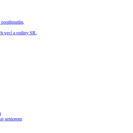
 postihnutím
.
ch vecí a rodiny SR.
i
aj seniorom