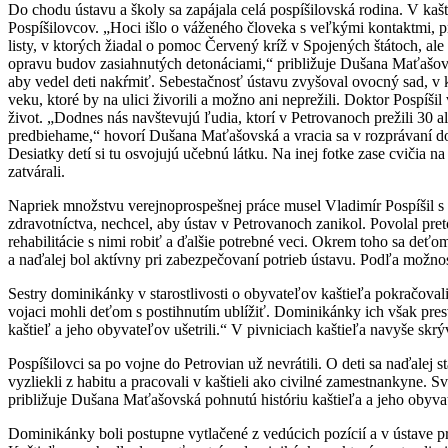
Do chodu ústavu a školy sa zapájala celá pospíšilovská rodina. V kaš
Pospíšilovcov. „Hoci išlo o váženého človeka s veľkými kontaktmi, p
listy, v ktorých žiadal o pomoc Červený kríž v Spojených štátoch, ale
opravu budov zasiahnutých detonáciami,“ približuje Dušana Maťašovsk
aby vedel deti nakŕmiť. Sebestačnosť ústavu zvyšoval ovocný sad, v k
veku, ktoré by na ulici živorili a možno ani neprežili. Doktor Pospíš
život. „Dodnes nás navštevujú ľudia, ktorí v Petrovanoch prežili 30
predbiehame,“ hovorí Dušana Maťašovská a vracia sa v rozprávaní do m
Desiatky detí si tu osvojujú učebnú látku. Na inej fotke zase cvičia 
zatvárali.
Napriek množstvu verejnoprospešnej práce musel Vladimír Pospíšil s
zdravotníctva, nechcel, aby ústav v Petrovanoch zanikol. Povolal pr
rehabilitácie s nimi robiť a ďalšie potrebné veci. Okrem toho sa deťom
a naďalej bol aktívny pri zabezpečovaní potrieb ústavu. Podľa možno
Sestry dominikánky v starostlivosti o obyvateľov kaštieľa pokračovali
vojaci mohli deťom s postihnutím ublížiť. Dominikánky ich však presve
kaštieľ a jeho obyvateľov ušetrili.“ V pivniciach kaštieľa navyše skrý
Pospíšilovci sa po vojne do Petrovian už nevrátili. O deti sa naďalej 
vyzliekli z habitu a pracovali v kaštieli ako civilné zamestnankyne. S
približuje Dušana Maťašovská pohnutú históriu kaštieľa a jeho obyva
Dominikánky boli postupne vytlačené z vedúcich pozícií a v ústave pr