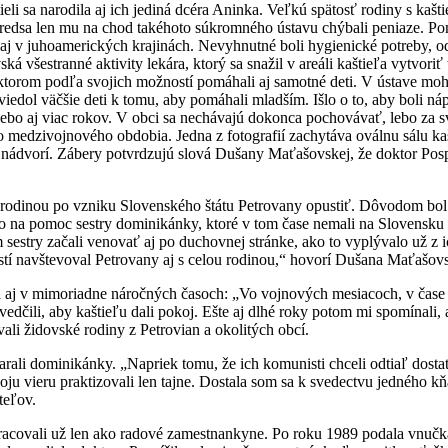
tieli sa narodila aj ich jediná dcéra Aninka. Veľkú spätosť rodiny s ka
redsa len mu na chod takéhoto súkromného ústavu chýbali peniaze. Pomo
 aj v juhoamerických krajinách. Nevyhnutné boli hygienické potreby, od
á všestranné aktivity lekára, ktorý sa snažil v areáli kaštieľa vytvo
torom podľa svojich možností pomáhali aj samotné deti. V ústave mohli
il viedol väčšie deti k tomu, aby pomáhali mladším. Išlo o to, aby boli
 alebo aj viac rokov. V obci sa nechávajú dokonca pochovávať, lebo za
edzivojnového obdobia. Jedna z fotografií zachytáva oválnu sálu kašti
na nádvorí. Zábery potvrdzujú slová Dušany Maťašovskej, že doktor Pospí
 rodinou po vzniku Slovenského štátu Petrovany opustiť. Dôvodom bol
eto na pomoc sestry dominikánky, ktoré v tom čase nemali na Slovensku
 sestry začali venovať aj po duchovnej stránke, ako to vyplývalo už z i
stí navštevoval Petrovany aj s celou rodinou,“ hovorí Dušana Maťašov
 aj v mimoriadne náročných časoch: „Vo vojnových mesiacoch, v čase pre
dčili, aby kaštieľu dali pokoj. Ešte aj dlhé roky potom mi spomínali, 
vali židovské rodiny z Petrovian a okolitých obcí.
starali dominikánky. „Napriek tomu, že ich komunisti chceli odtiaľ dostať
voju vieru praktizovali len tajne. Dostala som sa k svedectvu jedného kň
teľov.
acovali už len ako radové zamestnankyne. Po roku 1989 podala vnučka d