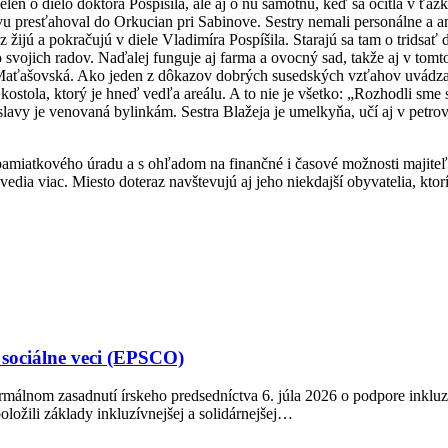
len o dielo doktora Pospíšila, ale aj o ňu samotnú, keď sa ocitla v ťažke
 presťahoval do Orkucian pri Sabinove. Sestry nemali personálne a ani
raz žijú a pokračujú v diele Vladimíra Pospíšila. Starajú sa tam o trids
o svojich radov. Naďalej funguje aj farma a ovocný sad, takže aj v to
Maťašovská. Ako jeden z dôkazov dobrých susedských vzťahov uvádza, 
kostola, ktorý je hneď vedľa areálu. A to nie je všetko: „Rozhodli sme
slavy je venovaná bylinkám. Sestra Blažeja je umelkyňa, učí aj v petro
pamiatkového úradu a s ohľadom na finančné i časové možnosti majiteľov
dia viac. Miesto doteraz navštevujú aj jeho niekdajší obyvatelia, ktorí n
 sociálne veci (EPSCO)
rmálnom zasadnutí írskeho predsedníctva 6. júla 2026 o podpore inkluz
ložili základy inkluzívnejšej a solidárnejšej…