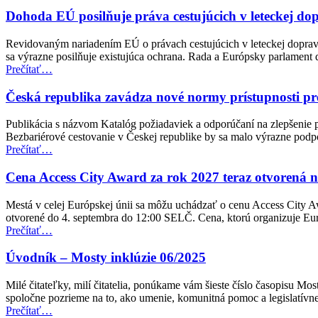
zasadnutie
ministrov
Dohoda EÚ posilňuje práva cestujúcich v leteckej d
pre
zamestnanosť
Revidovaným nariadením EÚ o právach cestujúcich v leteckej doprave
a
sa výrazne posilňuje existujúca ochrana. Rada a Európsky parlamen
sociálne
“Dohoda
Prečítať
…
veci
EÚ
(EPSCO)”
posilňuje
Česká republika zavádza nové normy prístupnosti pr
práva
cestujúcich
Publikácia s názvom Katalóg požiadaviek a odporúčaní na zlepšenie p
v
Bezbariérové cestovanie v Českej republike by sa malo výrazne pod
leteckej
“Česká
Prečítať
…
doprave
republika
pre
zavádza
Cena Access City Award za rok 2027 teraz otvorená 
osoby
nové
so
normy
Mestá v celej Európskej únii sa môžu uchádzať o cenu Access City A
zdravotným
prístupnosti
otvorené do 4. septembra do 12:00 SELČ. Cena, ktorú organizuje E
postihnutím”
pre
“Cena
Prečítať
…
verejnú
Access
dopravu”
City
Úvodník – Mosty inklúzie 06/2025
Award
za
Milé čitateľky, milí čitatelia, ponúkame vám šieste číslo časopisu M
rok
spoločne pozrieme na to, ako umenie, komunitná pomoc a legislatí
2027
“Úvodník
Prečítať
…