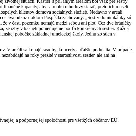
j životnej situácii. Kaštieľ s priľahlým areálom bol však pre sestry
 finančné kapacity, aby sa mohli o budovy starať, preto ich museli
ať dospelých klientov domova sociálnych služieb. Nedávno v areáli
mto ostáva odkaz doktora Pospíšila zachovaný. „Sestry dominikánky sú
že v časti pozemku nemajú medzi sebou ani plot. Cez dve bráničky
 sa, že izby v kaštieli pomenujeme podľa konkrétnych sestier. Každá
vianskej pobočke základnej umeleckej školy. Jednu zo stien v
. V areáli sa konajú svadby, koncerty a ďalšie podujatia. V prípade
ezabúdajú na roky prežité v starostlivosti sestier, ale ani na
ívnejšej a podpornejšej spoločnosti pre všetkých občanov EÚ.