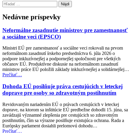
Preskočiť
Hľadať:
späť
na
Nedávne príspevky
hlavnú
navigáciu
Neformálne zasadnutie ministrov pre zamestnanosť
a sociálne veci (EPSCO)
Ministri EÚ pre zamestnanosť a sociálne veci rokovali na prvom
neformálnom zasadnutí írskeho predsedníctva 6. júla 2026 o
podpore inkluzívnejšej a podpornejšej spoločnosti pre všetkých
občanov EÚ. Produktívne diskusie na neformálnom zasadnutí
ministrov práce EÚ položili základy inkluzívnejšej a solidárnejšej…
“Neformálne
Prečítať
…
zasadnutie
ministrov
Dohoda EÚ posilňuje práva cestujúcich v leteckej
pre
doprave pre osoby so zdravotným postihnutím
zamestnanosť
a
Revidovaným nariadením EÚ o právach cestujúcich v leteckej
sociálne
doprave, na ktorom sa inštitúcie EÚ predbežne dohodli 15. júna, sa
veci
zavádzajú významné zlepšenia pre cestujúcich so zdravotným
(EPSCO)”
postihnutím, čím sa výrazne posilňuje existujúca ochrana. Rada a
Európsky parlament dosiahli prelomovú dohodu…
“Dohoda
Prečítať
…