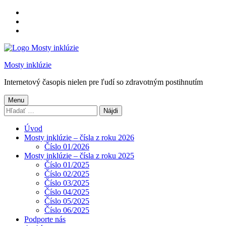
Preskočiť
na
Preskočiť
hlavnú
na
Preskočiť
navigáciu
hlavný
na
obsah
pätičku
Mosty inklúzie
Internetový časopis nielen pre ľudí so zdravotným postihnutím
Menu
Hľadať:
Úvod
Mosty inklúzie – čísla z roku 2026
Číslo 01/2026
Mosty inklúzie – čísla z roku 2025
Číslo 01/2025
Číslo 02/2025
Číslo 03/2025
Číslo 04/2025
Číslo 05/2025
Číslo 06/2025
Podporte nás