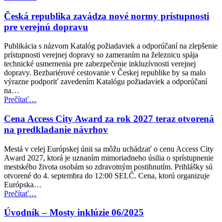
EÚ
posilňuje
Česká republika zavádza nové normy prístupnosti
práva
pre verejnú dopravu
cestujúcich
v
Publikácia s názvom Katalóg požiadaviek a odporúčaní na zlepšenie
leteckej
prístupnosti verejnej dopravy so zameraním na železnicu spája
doprave
technické usmernenia pre zabezpečenie inkluzívnosti verejnej
pre
dopravy. Bezbariérové cestovanie v Českej republike by sa malo
osoby
výrazne podporiť zavedením Katalógu požiadaviek a odporúčaní
so
na…
zdravotným
“Česká
Prečítať
…
postihnutím”
republika
zavádza
Cena Access City Award za rok 2027 teraz otvorená
nové
na predkladanie návrhov
normy
prístupnosti
Mestá v celej Európskej únii sa môžu uchádzať o cenu Access City
pre
Award 2027, ktorá je uznaním mimoriadneho úsilia o sprístupnenie
verejnú
mestského života osobám so zdravotným postihnutím. Prihlášky sú
dopravu”
otvorené do 4. septembra do 12:00 SELČ. Cena, ktorú organizuje
Európska…
“Cena
Prečítať
…
Access
City
Úvodník – Mosty inklúzie 06/2025
Award