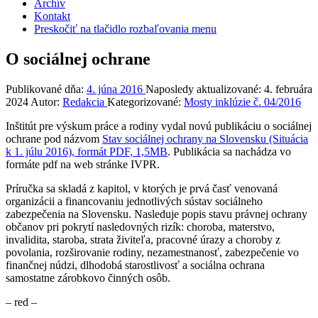
Archív
Kontakt
Preskočiť na tlačidlo rozbaľovania menu
O sociálnej ochrane
Publikované dňa:
4. júna 2016
Naposledy aktualizované:
4. februára
2024
Autor:
Redakcia
Kategorizované:
Mosty inklúzie č. 04/2016
Inštitút pre výskum práce a rodiny vydal novú publikáciu o sociálnej
ochrane pod názvom
Stav sociálnej ochrany na Slovensku (Situácia
k 1. júlu 2016), formát PDF, 1,5MB
. Publikácia sa nachádza vo
formáte pdf na web stránke IVPR.
Príručka sa skladá z kapitol, v ktorých je prvá časť venovaná
organizácii a financovaniu jednotlivých sústav sociálneho
zabezpečenia na Slovensku. Nasleduje popis stavu právnej ochrany
občanov pri pokrytí nasledovných rizík: choroba, materstvo,
invalidita, staroba, strata živiteľa, pracovné úrazy a choroby z
povolania, rozširovanie rodiny, nezamestnanosť, zabezpečenie vo
finančnej núdzi, dlhodobá starostlivosť a sociálna ochrana
samostatne zárobkovo činných osôb.
– red –