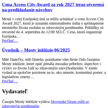
zavádza
Cena Access City Award za rok 2027 teraz otvorená
nové
na predkladanie návrhov
normy
prístupnosti
Mestá v celej Európskej únii sa môžu uchádzať o cenu Access City
pre
Award 2027, ktorá je uznaním mimoriadneho úsilia o sprístupnenie
verejnú
mestského života osobám so zdravotným postihnutím. Prihlášky sú
dopravu”
otvorené do 4. septembra do 12:00 SELČ. Cena, ktorú organizuje
Európska…
“Cena
Prečítať
…
Access
City
Úvodník – Mosty inklúzie 06/2025
Award
za
Milé čitateľky, milí čitatelia, ponúkame vám šieste číslo časopisu
rok
Mosty inklúzie, ktoré opäť prináša mozaiku príbehov, úspechov i
2027
výziev zo života ľudí so zdravotným znevýhodnením. V tomto
teraz
vydaní sa spoločne pozrieme na to, ako umenie, komunitná pomoc a
otvorená
legislatívne zmeny…
na
“Úvodník
Prečítať
…
predkladanie
–
návrhov”
Mosty
Vydavateľ
inklúzie
06/2025”
Časopis Mosty inklúzie vydáva
Slovenské fórum osôb so
zdravotným postihnutím
.