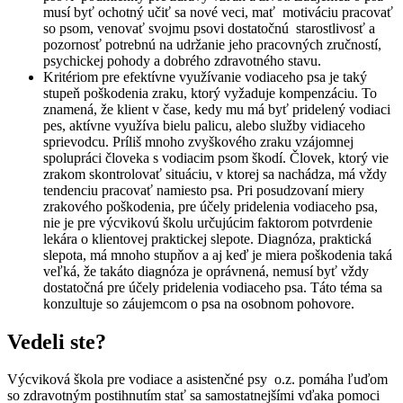
musí byť ochotný učiť sa nové veci, mať motiváciu pracovať
so psom, venovať svojmu psovi dostatočnú starostlivosť a
pozornosť potrebnú na udržanie jeho pracovných zručností,
psychickej pohody a dobrého zdravotného stavu.
Kritériom pre efektívne využívanie vodiaceho psa je taký
stupeň poškodenia zraku, ktorý vyžaduje kompenzáciu. To
znamená, že klient v čase, kedy mu má byť pridelený vodiaci
pes, aktívne využíva bielu palicu, alebo služby vidiaceho
sprievodcu. Príliš mnoho zvyškového zraku vzájomnej
spolupráci človeka s vodiacim psom škodí. Človek, ktorý vie
zrakom skontrolovať situáciu, v ktorej sa nachádza, má vždy
tendenciu pracovať namiesto psa. Pri posudzovaní miery
zrakového poškodenia, pre účely pridelenia vodiaceho psa,
nie je pre výcvikovú školu určujúcim faktorom potvrdenie
lekára o klientovej praktickej slepote. Diagnóza, praktická
slepota, má mnoho stupňov a aj keď je miera poškodenia taká
veľká, že takáto diagnóza je oprávnená, nemusí byť vždy
dostatočná pre účely pridelenia vodiaceho psa. Táto téma sa
konzultuje so záujemcom o psa na osobnom pohovore.
Vedeli ste?
Výcviková škola pre vodiace a asistenčné psy o.z. pomáha ľuďom
so zdravotným postihnutím stať sa samostatnejšími vďaka pomoci