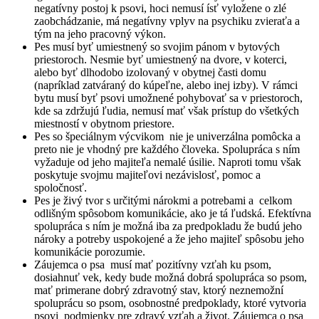
negatívny postoj k psovi, hoci nemusí ísť vyložene o zlé
zaobchádzanie, má negatívny vplyv na psychiku zvieraťa a
tým na jeho pracovný výkon.
Pes musí byť umiestnený so svojim pánom v bytových
priestoroch. Nesmie byť umiestnený na dvore, v koterci,
alebo byť dlhodobo izolovaný v obytnej časti domu
(napríklad zatváraný do kúpeľne, alebo inej izby). V rámci
bytu musí byť psovi umožnené pohybovať sa v priestoroch,
kde sa zdržujú ľudia, nemusí mať však prístup do všetkých
miestností v obytnom priestore.
Pes so špeciálnym výcvikom nie je univerzálna pomôcka a
preto nie je vhodný pre každého človeka. Spolupráca s ním
vyžaduje od jeho majiteľa nemalé úsilie. Naproti tomu však
poskytuje svojmu majiteľovi nezávislosť, pomoc a
spoločnosť.
Pes je živý tvor s určitými nárokmi a potrebami a celkom
odlišným spôsobom komunikácie, ako je tá ľudská. Efektívna
spolupráca s ním je možná iba za predpokladu že budú jeho
nároky a potreby uspokojené a že jeho majiteľ spôsobu jeho
komunikácie porozumie.
Záujemca o psa musí mať pozitívny vzťah ku psom,
dosiahnuť vek, kedy bude možná dobrá spolupráca so psom,
mať primerane dobrý zdravotný stav, ktorý neznemožní
spoluprácu so psom, osobnostné predpoklady, ktoré vytvoria
psovi podmienky pre zdravý vzťah a život. Záujemca o psa