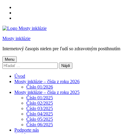
Preskočiť
na
Preskočiť
hlavnú
na
Preskočiť
navigáciu
hlavný
na
obsah
pätičku
Mosty inklúzie
Internetový časopis nielen pre ľudí so zdravotným postihnutím
Menu
Hľadať:
Úvod
Mosty inklúzie – čísla z roku 2026
Číslo 01/2026
Mosty inklúzie – čísla z roku 2025
Číslo 01/2025
Číslo 02/2025
Číslo 03/2025
Číslo 04/2025
Číslo 05/2025
Číslo 06/2025
Podporte nás