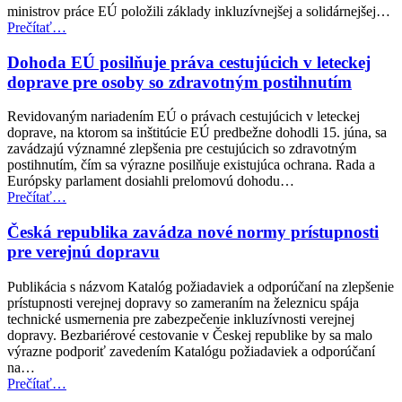
ministrov práce EÚ položili základy inkluzívnejšej a solidárnejšej…
“Neformálne
Prečítať
…
zasadnutie
ministrov
Dohoda EÚ posilňuje práva cestujúcich v leteckej
pre
doprave pre osoby so zdravotným postihnutím
zamestnanosť
a
Revidovaným nariadením EÚ o právach cestujúcich v leteckej
sociálne
doprave, na ktorom sa inštitúcie EÚ predbežne dohodli 15. júna, sa
veci
zavádzajú významné zlepšenia pre cestujúcich so zdravotným
(EPSCO)”
postihnutím, čím sa výrazne posilňuje existujúca ochrana. Rada a
Európsky parlament dosiahli prelomovú dohodu…
“Dohoda
Prečítať
…
EÚ
posilňuje
Česká republika zavádza nové normy prístupnosti
práva
pre verejnú dopravu
cestujúcich
v
Publikácia s názvom Katalóg požiadaviek a odporúčaní na zlepšenie
leteckej
prístupnosti verejnej dopravy so zameraním na železnicu spája
doprave
technické usmernenia pre zabezpečenie inkluzívnosti verejnej
pre
dopravy. Bezbariérové cestovanie v Českej republike by sa malo
osoby
výrazne podporiť zavedením Katalógu požiadaviek a odporúčaní
so
na…
zdravotným
“Česká
Prečítať
…
postihnutím”
republika