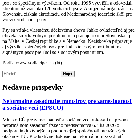
psov so špeciálnym výcvikom. Od roku 1995 vycvičili a odovzdali
klientom už viac ako 120 vodiacich psov. Ako jediná organizácia na
Slovensku získala akreditáciu od Medzinárodnej federácie škôl pre
výcvik vodiacich psov.
Psy sú vďaka vlastnému účelovému chovu ľahko ovládateľné aj pre
človeka so zdravotným postihnutím a pracujú okrem Slovenska aj
na Malte, v Českej republike a v Nemecku. Neziskovka pripravuje
aj výcvik asistenčných psov pre ľudí s telesným postihnutím a
signálnych psov pre ľudí so sluchovým postihnutím.
Podľa www.vodiacipes.sk (ht)
Preskočiť
Hľadať:
späť
na
Nedávne príspevky
hlavnú
navigáciu
Neformálne zasadnutie ministrov pre zamestnanosť
a sociálne veci (EPSCO)
Ministri EÚ pre zamestnanosť a sociálne veci rokovali na prvom
neformálnom zasadnutí írskeho predsedníctva 6. júla 2026 o
podpore inkluzívnejšej a podpornejšej spoločnosti pre všetkých
občanov EÚ. Produktívne diskusie na neformálnom zasadnutí