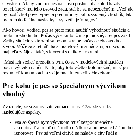
súvislosti. Ak by vodiaci pes na slovo poslúchal a splnil každý
povel, ktorý mu jeho psovod zadá, stal by sa nebezpečným. „Veď ak
by poslúchol povel vpred a pred ním by bol rozkopaný chodník, tak
by to malo fatálne následky,“ vysvetľuje Virágová.
Ako hovorí, vodiaci pes sa preto musí naučiť vyhodnotiť situáciu a
urobiť rozhodnutie. Počas výcviku totiž nie je možné, aby pes zažil
všetky situácie s ktorými sa potom stretne počas celého svojho
života. Môže sa stretnúť iba s modelovými situáciami, a u svojho
majiteľa zažije aj také, s ktorými sa nikdy nestretol.
„Musí ich vedieť prepojiť s tým, čo sa v modelových situáciách
počas výcviku naučil. Na to, aby toto všetko bolo možné, musí pes
rozumieť komunikácii a vzájomnej interakcii s človekom.“
Pre koho je pes so špeciálnym výcvikom
vhodný
Zvažujete, že si zadovážite vodiaceho psa? Zvážte všetky
nasledujúce aspekty.
Psa so špeciálnym výcvikom musí bezpodmienečne
akceptovať a prijať celá rodina. Nikto sa ho nesmie báť ani ho
ignorovať. Psy sú veľmi citlivé na nálady a city ľudí a