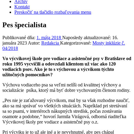
Archív
Kontakt
Preskočiť na tlačidlo rozbaľovania menu
Pes špecialista
Publikované dňa:
1. mája 2018
Naposledy aktualizované:
16.
januára 2023
Autor:
Redakcia
Kategorizované:
Mosty inklúzie č.
04/2018
Vo výcvikovej škole pre vodiace a asistenčné psy v Bratislave od
roku 1995 vycvičili a odovzdali klientom už viac ako 120
vodiacich psov. Ako je to s výchovou a výcvikom týchto
užitočných pomocníkov?
Výchova vodiaceho psa sa veľmi nelíši od kvalitnej výchovy a
socializácie psíka, ktorý má byť dobre vychovaným členom rodiny.
„Pes nie je zaťažovaný výcvikom, mal by sa však rozhodne naučiť,
ako sa má správať vo všetkých situáciách. Napríklad pri stretávaní
sa so psami, v interiéroch nákupných stredísk, počas zostávania
osamote a podobne,“ hovorí Jarmila Virágová, odborná riaditeľka
Výcvikovej školy pre vodiace a asistenčné psy o.z.
Pri výcviku je to už ale iné a je nevyhnutné, aby pes chápal