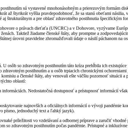
 postihnutím sú vystavené mnohonásobným a prierezovým formám diskr
rikrát až štyrikrát vyššia pravdepodobnosť, že sa stanú obeťami násilia
 aj štrukturálnym a pre oblasť zdravotného postihnutia špecifickým fo
 Dohovore o právach dieťaťa (UNCRC) a v Dohovore, vyzývame Európsku
 ženách. Taktiež žiadame členské štáty, aby promptne a zodpovedajúcim
oštátnej úrovni pravidelne zhromažďovali údaje o násilí páchanom na 
U osôb so zdravotným postihnutím táto kríza prehĺbila ich existujúce p
so zdravotným postihnutím a u osôb trpiacich chronickými ochoreniami 
omisiu a členské štáty, aby venovali ešte väčšiu pozornosť situácii a
týchto oblastí:
h informáciách. Nedostatočná dostupnosť a prístupnosť informácií vša
oskytovanie najnovších a oficiálnych informácií o vývoji pandémie kor
vo písmo, jednoduchý text a ľahký jazyk).
rovnaké príležitosti vo vzdelávaní a odbornej príprave a zaručiť vhod
ntom so zdravotným postihnutím počas pandémie. Prístupné a inkluzívne 