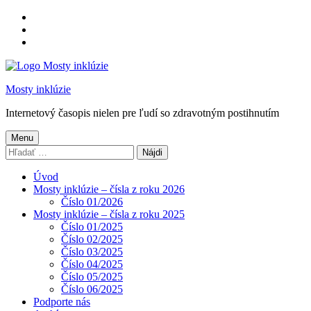
Preskočiť
na
Preskočiť
hlavnú
na
Preskočiť
navigáciu
hlavný
na
obsah
pätičku
Mosty inklúzie
Internetový časopis nielen pre ľudí so zdravotným postihnutím
Menu
Hľadať:
Úvod
Mosty inklúzie – čísla z roku 2026
Číslo 01/2026
Mosty inklúzie – čísla z roku 2025
Číslo 01/2025
Číslo 02/2025
Číslo 03/2025
Číslo 04/2025
Číslo 05/2025
Číslo 06/2025
Podporte nás