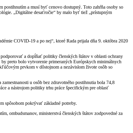
ým postihnutím a musí byť cenovo dostupný. Toto zahŕňa osoby so
lógie. „Digitálne desaťročie“ by malo byť tiež „prístupným
ndémie COVID-19 a po nej“, ktoré Rada prijala dňa 9. októbra 2020
odporovať a dopĺňať politiky členských štátov v oblasti ochrany
y by preto bolo vytvorenie primeraných Európskych minimálnych
 je kľúčovým prvkom v dôstojnom a nezávislom živote osôb so
 zamestnanosti u osôb bez zdravotného postihnutia bola 74,8
áce a nástrojom politiky trhu práce špecifickým pre oblasť
ným spôsobom pokrývať základné potreby.
utím, ombudsmanov, ministerstvá členských štátov zodpovedné za