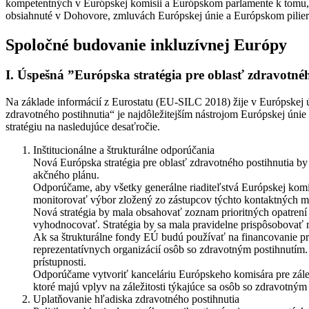
kompetentných v Európskej komisii a Európskom parlamente k tomu, a
obsiahnuté v Dohovore, zmluvách Európskej únie a Európskom pilieri
Spoločné budovanie inkluzívnej Európy
I. Úspešná ”Európska stratégia pre oblasť zdravotné
Na základe informácií z Eurostatu (EU-SILC 2018) žije v Európskej 
zdravotného postihnutia“ je najdôležitejším nástrojom Európskej ún
stratégiu na nasledujúce desaťročie.
Inštitucionálne a štrukturálne odporúčania
Nová Európska stratégia pre oblasť zdravotného postihnutia b
akčného plánu.
Odporúčame, aby všetky generálne riaditeľstvá Európskej komisi
monitorovať výbor zložený zo zástupcov týchto kontaktných mi
Nová stratégia by mala obsahovať zoznam prioritných opatrení
vyhodnocovať. Stratégia by sa mala pravidelne prispôsobovať
Ak sa štrukturálne fondy EÚ budú používať na financovanie pr
reprezentatívnych organizácií osôb so zdravotným postihnutím
prístupnosti.
Odporúčame vytvoriť kanceláriu Európskeho komisára pre záleži
ktoré majú vplyv na záležitosti týkajúce sa osôb so zdravotným 
Uplatňovanie hľadiska zdravotného postihnutia