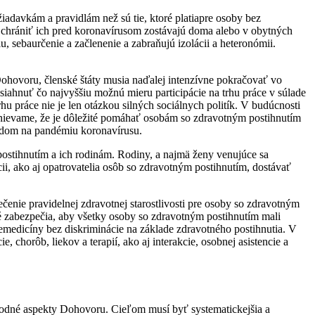
adavkám a pravidlám než sú tie, ktoré platiapre osoby bez
 chrániť ich pred koronavírusom zostávajú doma alebo v obytných
 sebaurčenie a začlenenie a zabraňujú izolácii a heteronómii.
hovoru, členské štáty musia naďalej intenzívne pokračovať vo
siahnuť čo najvyššiu možnú mieru participácie na trhu práce v súlade
u práce nie je len otázkou silných sociálnych politík. V budúcnosti
nievame, že je dôležité pomáhať osobám so zdravotným postihnutím
ľadom na pandémiu koronavírusu.
stihnutím a ich rodinám. Rodiny, a najmä ženy venujúce sa
ii, ako aj opatrovatelia osôb so zdravotným postihnutím, dostávať
čenie pravidelnej zdravotnej starostlivosti pre osoby so zdravotným
oré zabezpečia, aby všetky osoby so zdravotným postihnutím mali
emedicíny bez diskriminácie na základe zdravotného postihnutia. V
, chorôb, liekov a terapií, ako aj interakcie, osobnej asistencie a
rodné aspekty Dohovoru. Cieľom musí byť systematickejšia a