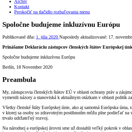
Archív
Kontakt
Preskočiť na tlačidlo rozbaľovania menu
Spoločne budujeme inkluzívnu Európu
Publikované dňa:
1. júla 2020
Naposledy aktualizované:
17. novemb
Prinášame Deklaráciu zástupcov členských štátov Európskej únie
Spoločne budujeme inkluzívnu Európu
Berlín, 18 November 2020
Preambula
My, zástupcovia členských štátov EÚ v oblasti ochrany práv a záujm
vymenili názory a stanoviská k aktuálnym otázkam v oblasti politík z
Všetky členské štáty Európskej únie, ako aj samotná Európska únia, 
v ktorej sa osoby so zdravotným postihnutím môžu plne podieľať na 
trvalo udržateľný rozvoj.
Na národnej a európskej úrovni sme už dosiahli veľký pokrok v oblas