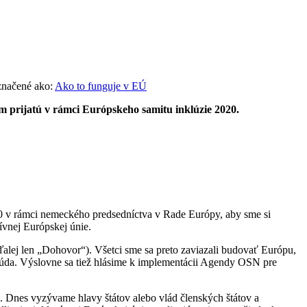
načené ako:
Ako to funguje v EÚ
m prijatú v rámci Európskeho samitu inklúzie 2020.
20 v rámci nemeckého predsedníctva v Rade Európy, aby sme si
ívnej Európskej únie.
alej len „Dohovor“). Všetci sme sa preto zaviazali budovať Európu,
búda. Výslovne sa tiež hlásime k implementácii Agendy OSN pre
. Dnes vyzývame hlavy štátov alebo vlád členských štátov a