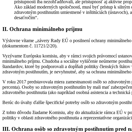
prístupnosti iba nezohľadňovali, ale prístupnosť aj aktívne prop
Ako základ moderných spoločností, musí byť prístup k silným
zdravotným postihnutím umiestnené v inštitúciách (ústavoch), 
desaťročím“.
II. Ochrana minimálneho príjmu
Výslovne vítame „závery Rady EÚ o posilnení ochrany minimálneho p
(dokumentom č. 11721/2/20).
Vyzývame Európsku komisiu, aby v rámci svojich právomocí ustanoven
minimálneho príjmu. Chudoba a sociálne vylúčenie neúmerne postihu
štandardov, ktoré by podporovali a dopĺňali politiky členských štáto
zdravotným postihnutím, je nevyhnutné, aby sa ochrana minimálneho 
V roku 2017 predstavovala miera zamestnanosti osôb so zdravotným p
percenta). Osoby so zdravotným postihnutím by mali mať zabezpečený ni
zdravotného postihnutia (ako napríklad osobná asistencia a technická
Berúc do úvahy ďalšie špecifické potreby osôb so zdravotným posti
Z tohto dôvodu žiadame Komisiu, aby do aktualizácie rámca EÚ v po
politiky v oblasti zdravotného postihnutia a reprezentatívne organizá
III. Ochrana osôb so zdravotným postihnutím pred n