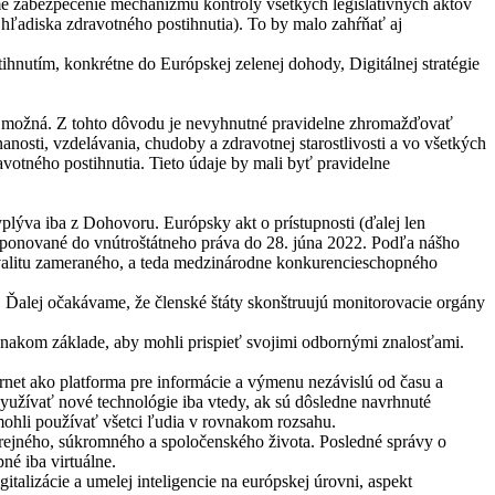
ame zabezpečenie mechanizmu kontroly všetkých legislatívnych aktov
 hľadiska zdravotného postihnutia). To by malo zahŕňať aj
hnutím, konkrétne do Európskej zelenej dohody, Digitálnej stratégie
tia možná. Z tohto dôvodu je nevyhnutné pravidelne zhromažďovať
anosti, vzdelávania, chudoby a zdravotnej starostlivosti a vo všetkých
votného postihnutia. Tieto údaje by mali byť pravidelne
lýva iba z Dohovoru. Európsky akt o prístupnosti (ďalej len
nsponované do vnútroštátneho práva do 28. júna 2022. Podľa nášho
alitu zameraného, a teda medzinárodne konkurencieschopného
. Ďalej očakávame, že členské štáty skonštruujú monitorovacie orgány
vnakom základe, aby mohli prispieť svojimi odbornými znalosťami.
rnet ako platforma pre informácie a výmenu nezávislú od času a
užívať nové technológie iba vtedy, ak sú dôsledne navrhnuté
mohli používať všetci ľudia v rovnakom rozsahu.
verejného, súkromného a spoločenského života. Posledné správy o
né iba virtuálne.
italizácie a umelej inteligencie na európskej úrovni, aspekt