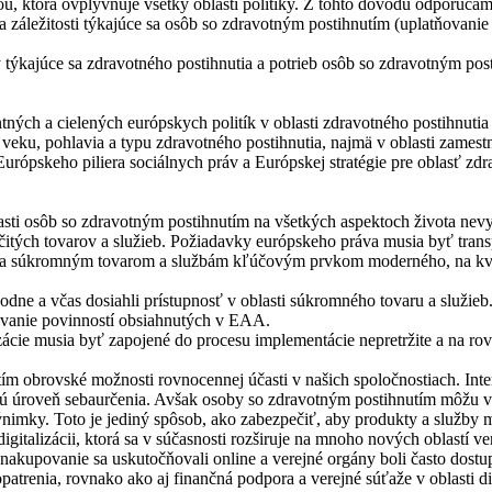
zkou, ktorá ovplyvňuje všetky oblasti politiky. Z tohto dôvodu odporúč
a záležitosti týkajúce sa osôb so zdravotným postihnutím (uplatňovanie
kajúce sa zdravotného postihnutia a potrieb osôb so zdravotným posti
ntných a cielených európskych politík v oblasti zdravotného postihnu
veku, pohlavia a typu zdravotného postihnutia, najmä v oblasti zamestn
rópskeho piliera sociálnych práv a Európskej stratégie pre oblasť zdra
sti osôb so zdravotným postihnutím na všetkých aspektoch života nevyp
rčitých tovarov a služieb. Požiadavky európskeho práva musia byť tra
ým a súkromným tovarom a službám kľúčovým prvkom moderného, na kv
odne a včas dosiahli prístupnosť v oblasti súkromného tovaru a služieb
vanie povinností obsiahnutých v EAA.
zácie musia byť zapojené do procesu implementácie nepretržite a na ro
m obrovské možnosti rovnocennej účasti v našich spoločnostiach. Inte
ú úroveň sebaurčenia. Avšak osoby so zdravotným postihnutím môžu vy
nimky. Toto je jediný spôsob, ako zabezpečiť, aby produkty a služby 
gitalizácii, ktorá sa v súčasnosti rozširuje na mnoho nových oblastí 
a nakupovanie sa uskutočňovali online a verejné orgány boli často dostup
patrenia, rovnako ako aj finančná podpora a verejné súťaže v oblasti dig