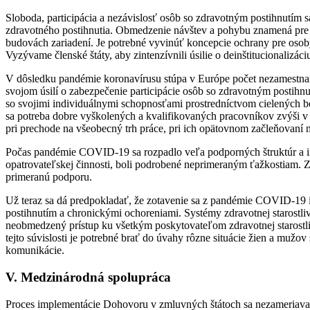
Sloboda, participácia a nezávislosť osôb so zdravotným postihnutím 
zdravotného postihnutia. Obmedzenie návštev a pohybu znamená pre 
budovách zariadení. Je potrebné vyvinúť koncepcie ochrany pre osoby 
Vyzývame členské štáty, aby zintenzívnili úsilie o deinštitucionalizáci
V dôsledku pandémie koronavírusu stúpa v Európe počet nezamestnan
svojom úsilí o zabezpečenie participácie osôb so zdravotným postihn
so svojimi individuálnymi schopnosťami prostredníctvom cielených ben
sa potreba dobre vyškolených a kvalifikovaných pracovníkov zvýši 
pri prechode na všeobecný trh práce, pri ich opätovnom začleňovaní
Počas pandémie COVID-19 sa rozpadlo veľa podporných štruktúr a i
opatrovateľskej činnosti, boli podrobené neprimeraným ťažkostiam. Z 
primeranú podporu.
Už teraz sa dá predpokladať, že zotavenie sa z pandémie COVID-19 ist
postihnutím a chronickými ochoreniami. Systémy zdravotnej starostliv
neobmedzený prístup ku všetkým poskytovateľom zdravotnej starostliv
tejto súvislosti je potrebné brať do úvahy rôzne situácie žien a mužov 
komunikácie.
V. Medzinárodná spolupráca
Proces implementácie Dohovoru v zmluvných štátoch sa nezameriava 