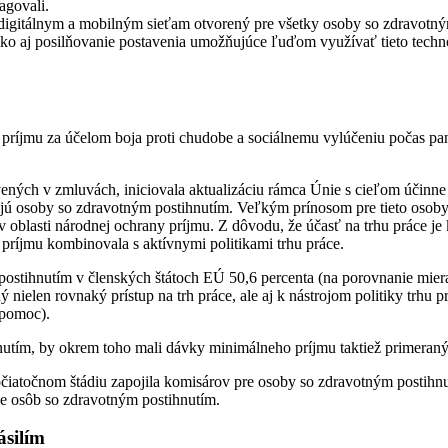
agovali.
 digitálnym a mobilným sieťam otvorený pre všetky osoby so zdravotn
ako aj posilňovanie postavenia umožňujúce ľuďom využívať tieto techno
ríjmu za účelom boja proti chudobe a sociálnemu vylúčeniu počas pa
ých v zmluvách, iniciovala aktualizáciu rámca Únie s cieľom účinne p
jú osoby so zdravotným postihnutím. Veľkým prínosom pre tieto osob
v v oblasti národnej ochrany príjmu. Z dôvodu, že účasť na trhu práce
príjmu kombinovala s aktívnymi politikami trhu práce.
ostihnutím v členských štátoch EÚ 50,6 percenta (na porovnanie miera
elen rovnaký prístup na trh práce, ale aj k nástrojom politiky trhu pr
 pomoc).
hnutím, by okrem toho mali dávky minimálneho príjmu taktiež primera
čiatočnom štádiu zapojila komisárov pre osoby so zdravotným postihn
cie osôb so zdravotným postihnutím.
ásilím