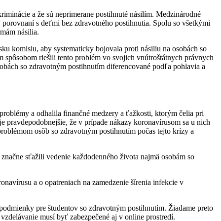
iminácie a že sú neprimerane postihnuté násilím. Medzinárodné
, v porovnaní s deťmi bez zdravotného postihnutia. Spolu so všetkými
rmám násilia.
 komisiu, aby systematicky bojovala proti násiliu na osobách so
 spôsobom riešili tento problém vo svojich vnútroštátnych právnych
osobách so zdravotným postihnutím diferencované podľa pohlavia a
roblémy a odhalila finančné medzery a ťažkosti, ktorým čelia pri
je pravdepodobnejšie, že v prípade nákazy koronavírusom sa u nich
 problémom osôb so zdravotným postihnutím počas tejto krízy a
k značne sťažili vedenie každodenného života najmä osobám so
onavírusu a o opatreniach na zamedzenie šírenia infekcie v
né podmienky pre študentov so zdravotným postihnutím. Žiadame preto
vzdelávanie musí byť zabezpečené aj v online prostredí.