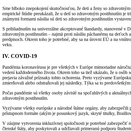
Sme hlboko znepokojení skutočnosťou, že deti a ženy so zdravotným
empirické štúdie preukázali, že u detí so zdravotným postihnutím je t
známymi formami násilia sú deti so zdravotným postihnutím vystavené
S prihliadnutím na univerzálne akceptované štandardy, stanovené v
zdravotným postihnutím – najmä proti násiliu páchanému na deťoch a
predpisoch. Okrem toho je potrebné, aby sa na úrovni EÚ a na vnútr
veku.
IV. COVID-19
Pandémia koronavírusu je pre všetkých v Európe mimoriadne náročná. 
vedení každodenného života. Okrem toho sa tiež ukázalo, že u osôb 
prejavia závažné príznaky tohto ochorenia. Preto vyzývame Európsku k
zmierňovali alebo odstraňovali jej následky. Týka sa to predovšetkým 
Počas pandémie sú všetky osoby závislé na spoľahlivých a aktuálnyc
zdravotným postihnutím.
Vyzývame všetky európske a národné štátne orgány, aby zabezpečili p
prístupnom formáte (akým je posunkový jazyk, skryté titulky, Braillo
V záujme vytvorenia inkluzívnej spoločnosti je potrebné zabezpečiť 
členské štáty, aby poskytovali a udržiavali primeranú podporu štude