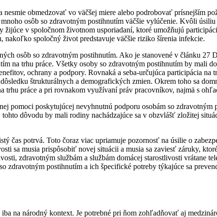
sa nesmie obmedzovať vo väčšej miere alebo podrobovať prísnejším poži
mnoho osôb so zdravotným postihnutím väčšie vylúčenie. Kvôli úsiliu
žijúce v spoločnom životnom usporiadaní, ktoré umožňujú participáciu,
u, nakoľko spoločný život predstavuje väčšie riziko šírenia infekcie.
ých osôb so zdravotným postihnutím. Ako je stanovené v článku 27 Do
utím na trhu práce. Všetky osoby so zdravotným postihnutím by mali do
efitov, ochrany a podpory. Rovnaká a seba-určujúca participácia na trh
v dôsledku štrukturálnych a demografických zmien. Okrem toho sa dom
 na trhu práce a pri rovnakom využívaní práv pracovníkov, najmä s oh
nej pomoci poskytujúcej nevyhnutnú podporu osobám so zdravotným po
tohto dôvodu by mali rodiny nachádzajúce sa v obzvlášť zložitej situác
ý čas potrvá. Toto čoraz viac upriamuje pozornosť na úsilie o zabezpe
osti sa musia prispôsobiť novej situácii a musia sa zaviesť záruky, kt
osti, zdravotným službám a službám domácej starostlivosti vrátane tel
so zdravotným postihnutím a ich špecifické potreby týkajúce sa prevencie
iba na národný kontext. Je potrebné pri ňom zohľadňovať aj medziná