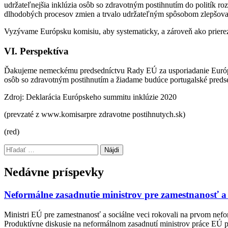
udržateľnejšia inklúzia osôb so zdravotným postihnutím do politík ro
dlhodobých procesov zmien a trvalo udržateľným spôsobom zlepšovať
Vyzývame Európsku komisiu, aby systematicky, a zároveň ako prierezo
VI. Perspektíva
Ďakujeme nemeckému predsedníctvu Rady EÚ za usporiadanie Európsk
osôb so zdravotným postihnutím a žiadame budúce portugalské predsed
Zdroj: Deklarácia Európskeho summitu inklúzie 2020
(prevzaté z www.komisarpre zdravotne postihnutych.sk)
(red)
Preskočiť
Hľadať:
späť
na
Nedávne príspevky
hlavnú
navigáciu
Neformálne zasadnutie ministrov pre zamestnanosť a
Ministri EÚ pre zamestnanosť a sociálne veci rokovali na prvom nefo
Produktívne diskusie na neformálnom zasadnutí ministrov práce EÚ po