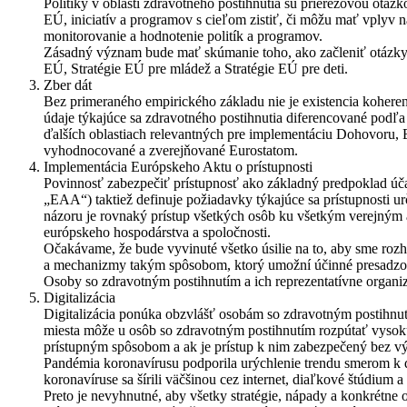
Politiky v oblasti zdravotného postihnutia sú prierezovou otá
EÚ, iniciatív a programov s cieľom zistiť, či môžu mať vplyv n
monitorovanie a hodnotenie politík a programov.
Zásadný význam bude mať skúmanie toho, ako začleniť otázky tý
EÚ, Stratégie EÚ pre mládež a Stratégie EÚ pre deti.
Zber dát
Bez primeraného empirického základu nie je existencia kohere
údaje týkajúce sa zdravotného postihnutia diferencované podľa 
ďalších oblastiach relevantných pre implementáciu Dohovoru, Eu
vyhodnocované a zverejňované Eurostatom.
Implementácia Európskeho Aktu o prístupnosti
Povinnosť zabezpečiť prístupnosť ako základný predpoklad úča
„EAA“) taktiež definuje požiadavky týkajúce sa prístupnosti u
názoru je rovnaký prístup všetkých osôb ku všetkým verejn
európskeho hospodárstva a spoločnosti.
Očakávame, že bude vyvinuté všetko úsilie na to, aby sme rozh
a mechanizmy takým spôsobom, ktorý umožní účinné presadzo
Osoby so zdravotným postihnutím a ich reprezentatívne organi
Digitalizácia
Digitalizácia ponúka obzvlášť osobám so zdravotným postihnutí
miesta môže u osôb so zdravotným postihnutím rozpútať vysok
prístupným spôsobom a ak je prístup k nim zabezpečený bez vý
Pandémia koronavírusu podporila urýchlenie trendu smerom k di
koronavíruse sa šírili väčšinou cez internet, diaľkové štúdium 
Preto je nevyhnutné, aby všetky stratégie, nápady a konkrétne o