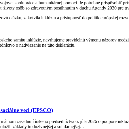
zvojovej spolupráce a humanitárnej pomoci. Je potrebné prispôsobiť prí
 životy osôb so zdravotným postihnutím v duchu Agendy 2030 pre trv
vú otázku, zakotvila inklúziu a prístupnosť do politík európskej rozv
eho samitu inklúzie, navrhujeme pravidelnú výmenu názorov medzi z
níctvo o nadviazanie na túto deklaráciu.
 sociálne veci (EPSCO)
rmálnom zasadnutí írskeho predsedníctva 6. júla 2026 o podpore inkluz
ložili základy inkluzívnejšej a solidárnejšej…