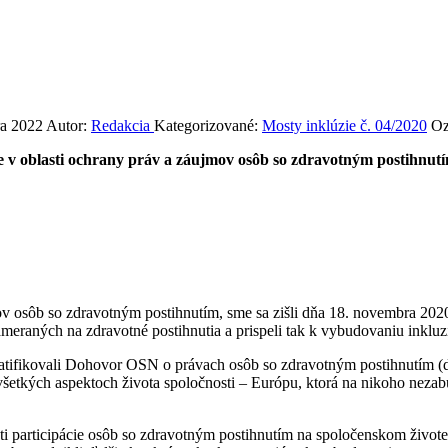
ra 2022
Autor:
Redakcia
Kategorizované:
Mosty inklúzie č. 04/2020
Oz
 v oblasti ochrany práv a záujmov osôb so zdravotným postihnutí
ov osôb so zdravotným postihnutím, sme sa zišli dňa 18. novembra 20
ameraných na zdravotné postihnutia a prispeli tak k vybudovaniu inkluz
ratifikovali Dohovor OSN o právach osôb so zdravotným postihnutím (ď
všetkých aspektoch života spoločnosti – Európu, ktorá na nikoho neza
ti participácie osôb so zdravotným postihnutím na spoločenskom živote