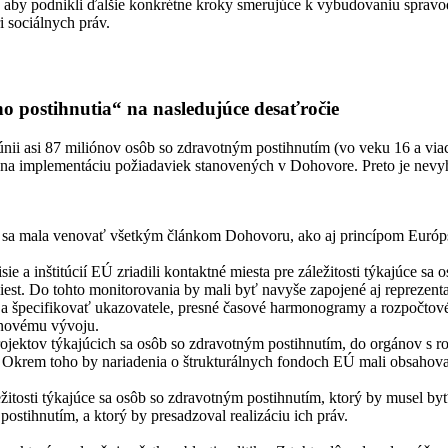
by podnikli ďalšie konkrétne kroky smerujúce k vybudovaniu spravodli
 sociálnych práv.
ho postihnutia“ na nasledujúce desaťročie
únii asi 87 miliónov osôb so zdravotným postihnutím (vo veku 16 a via
ie na implementáciu požiadaviek stanovených v Dohovore. Preto je nev
y sa mala venovať všetkým článkom Dohovoru, ako aj princípom Európs
e a inštitúcií EÚ zriadili kontaktné miesta pre záležitosti týkajúce sa
est. Do tohto monitorovania by mali byť navyše zapojené aj reprezenta
 a špecifikovať ukazovatele, presné časové harmonogramy a rozpočtové
 novému vývoju.
ojektov týkajúcich sa osôb so zdravotným postihnutím, do orgánov s 
. Okrem toho by nariadenia o štrukturálnych fondoch EÚ mali obsahovať
tosti týkajúce sa osôb so zdravotným postihnutím, ktorý by musel byť
postihnutím, a ktorý by presadzoval realizáciu ich práv.