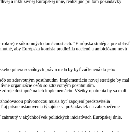
vej a inkluzívnej Európskej únie, realizujúc pri tom požiadavky
c rokov) v súkromných domácnostiach. “Európska stratégia pre oblasť
yhnutné, aby Európska komisia predložila ucelenú a ambicióznu novú
keho piliera sociálnych práv a mala by byť začlenená do jeho
 osôb so zdravotným postihnutím. Implementáciu novej stratégie by mal
tívne organizácie osôb so zdravotným postihnutím.
 zdroje dostupné na ich implementáciu. Všetky opatrenia by sa mali
rozhodovacou právomocou musia byť zapojení predstavitelia
 aj prísne ustanovenia týkajúce sa požiadaviek na zabezpečenie
 zahrnutý v akýchkoľvek politických iniciatívach Európskej únie,