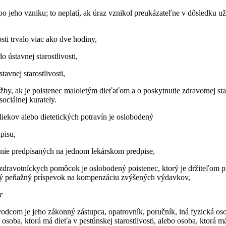
po jeho vzniku; to neplatí, ak úraz vznikol preukázateľne v dôsledku už
sti trvalo viac ako dve hodiny,
 ústavnej starostlivosti,
tavnej starostlivosti,
by, ak je poistenec maloletým dieťaťom a o poskytnutie zdravotnej star
ociálnej kurately.
 liekov alebo dietetických potravín je oslobodený
pisu,
anie predpísaných na jednom lekárskom predpise,
m zdravotníckych pomôcok je oslobodený poistenec, ktorý je držiteľom
ný peňažný príspevok na kompenzáciu zvýšených výdavkov,
c
rievodcom je jeho zákonný zástupca, opatrovník, poručník, iná fyzická o
ti, osoba, ktorá má dieťa v pestúnskej starostlivosti, alebo osoba, ktor