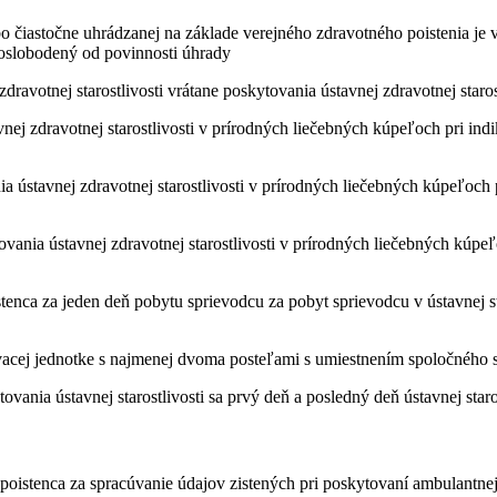
ebo čiastočne uhrádzanej na základe verejného zdravotného poistenia je
e oslobodený od povinnosti úhrady
dravotnej starostlivosti vrátane poskytovania ústavnej zdravotnej staro
vnej zdravotnej starostlivosti v prírodných liečebných kúpeľoch pri in
a ústavnej zdravotnej starostlivosti v prírodných liečebných kúpeľoch 
vania ústavnej zdravotnej starostlivosti v prírodných liečebných kúpeľo
stenca za jeden deň pobytu sprievodcu za pobyt sprievodcu v ústavnej st
vacej jednotke s najmenej dvoma posteľami s umiestnením spoločného s
ania ústavnej starostlivosti sa prvý deň a posledný deň ústavnej starost
 poistenca za spracúvanie údajov zistených pri poskytovaní ambulantnej s