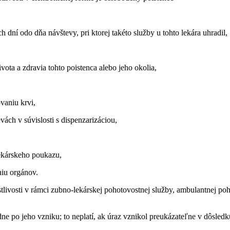
 dní odo dňa návštevy, pri ktorej takéto služby u tohto lekára uhradil,
vota a zdravia tohto poistenca alebo jeho okolia,
vaniu krvi,
vách v súvislosti s dispenzarizáciou,
lekárskeho poukazu,
niu orgánov.
stlivosti v rámci zubno-lekárskej pohotovostnej služby, ambulantnej po
ne po jeho vzniku; to neplatí, ak úraz vznikol preukázateľne v dôsledku