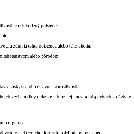
tlivosti je oslobodený poistenec
enie,
vota a zdravia tohto poistenca alebo jeho okolia,
kovým tehotenstvom alebo pôrodom,
as s poskytovaním ústavnej starostlivosti,
lnych vecí a rodiny o dávke v hmotnej núdzi a príspevkoch k dávke v hmo
vaním orgánov.
tlivosti v elektronickej forme je oslobodený poistenec