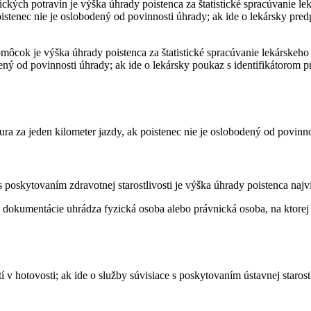
tetických potravín je výška úhrady poistenca za štatistické spracúvanie 
stenec nie je oslobodený od povinnosti úhrady; ak ide o lekársky pred
h pomôcok je výška úhrady poistenca za štatistické spracúvanie lekárs
ný od povinnosti úhrady; ak ide o lekársky poukaz s identifikátorom p
ra za jeden kilometer jazdy, ak poistenec nie je oslobodený od povinno
 poskytovaním zdravotnej starostlivosti je výška úhrady poistenca najvi
 dokumentácie uhrádza fyzická osoba alebo právnická osoba, na ktorej 
 hotovosti; ak ide o služby súvisiace s poskytovaním ústavnej starostlivo