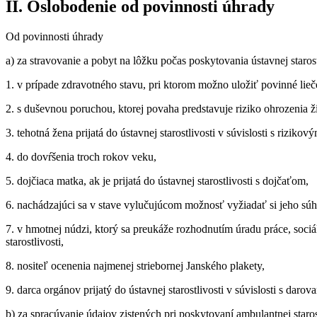
II. Oslobodenie od povinnosti úhrady
Od povinnosti úhrady
a) za stravovanie a pobyt na lôžku počas poskytovania ústavnej staros
1. v prípade zdravotného stavu, pri ktorom možno uložiť povinné lieč
2. s duševnou poruchou, ktorej povaha predstavuje riziko ohrozenia ži
3. tehotná žena prijatá do ústavnej starostlivosti v súvislosti s rizi
4. do dovŕšenia troch rokov veku,
5. dojčiaca matka, ak je prijatá do ústavnej starostlivosti s dojčaťom,
6. nachádzajúci sa v stave vylučujúcom možnosť vyžiadať si jeho súhl
7. v hmotnej núdzi, ktorý sa preukáže rozhodnutím úradu práce, sociá
starostlivosti,
8. nositeľ ocenenia najmenej striebornej Janského plakety,
9. darca orgánov prijatý do ústavnej starostlivosti v súvislosti s daro
b) za spracúvanie údajov zistených pri poskytovaní ambulantnej staros