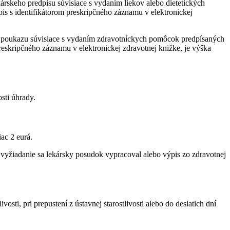
lekárskeho predpisu súvisiace s vydaním liekov alebo dietetických
pis s identifikátorom preskripčného záznamu v elektronickej
keho poukazu súvisiace s vydaním zdravotníckych pomôcok predpísaných
reskripčného záznamu v elektronickej zdravotnej knižke, je výška
sti úhrady.
ac 2 eurá.
vyžiadanie sa lekársky posudok vypracoval alebo výpis zo zdravotnej
sti, pri prepustení z ústavnej starostlivosti alebo do desiatich dní