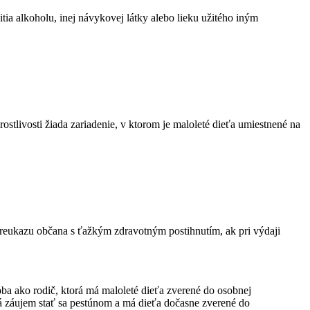
itia alkoholu, inej návykovej látky alebo lieku užitého iným
ostlivosti žiada zariadenie, v ktorom je maloleté dieťa umiestnené na
 preukazu občana s ťažkým zdravotným postihnutím, ak pri výdaji
soba ako rodič, ktorá má maloleté dieťa zverené do osobnej
á má záujem stať sa pestúnom a má dieťa dočasne zverené do