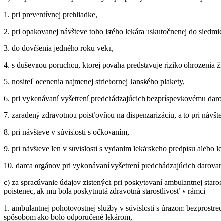
1. pri preventívnej prehliadke,
2. pri opakovanej návšteve toho istého lekára uskutočnenej do siedmich
3. do dovŕšenia jedného roku veku,
4. s duševnou poruchou, ktorej povaha predstavuje riziko ohrozenia ži
5. nositeľ ocenenia najmenej striebornej Janského plakety,
6. pri vykonávaní vyšetrení predchádzajúcich bezpríspevkovému daro
7. zaradený zdravotnou poisťovňou na dispenzarizáciu, a to pri návšte
8. pri návšteve v súvislosti s očkovaním,
9. pri návšteve len v súvislosti s vydaním lekárskeho predpisu alebo 
10. darca orgánov pri vykonávaní vyšetrení predchádzajúcich darova
c) za spracúvanie údajov zistených pri poskytovaní ambulantnej staro
poistenec, ak mu bola poskytnutá zdravotná starostlivosť v rámci
1. ambulantnej pohotovostnej služby v súvislosti s úrazom bezprostred
spôsobom ako bolo odporučené lekárom,