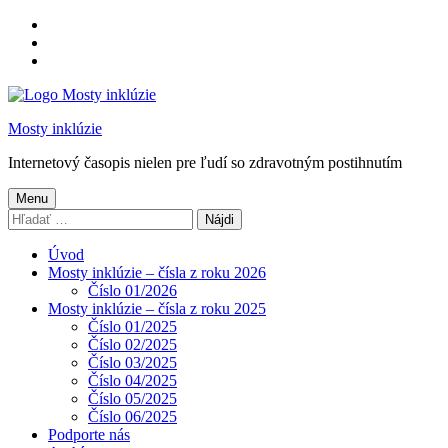
Preskočiť
na
Preskočiť
hlavnú
na
Preskočiť
navigáciu
hlavný
na
obsah
pätičku
Mosty inklúzie
Internetový časopis nielen pre ľudí so zdravotným postihnutím
Menu
Hľadať:
Úvod
Mosty inklúzie – čísla z roku 2026
Číslo 01/2026
Mosty inklúzie – čísla z roku 2025
Číslo 01/2025
Číslo 02/2025
Číslo 03/2025
Číslo 04/2025
Číslo 05/2025
Číslo 06/2025
Podporte nás