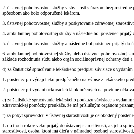
2. ústavnej pohotovostnej služby v súvislosti s úrazom bezprostredne 
spôsobom ako bolo odporučené lekárom,
3. ústavnej pohotovostnej služby a poskytovanie zdravotnej starostlivo
4. ambulantnej pohotovostnej služby a následne bol poistenec prijatý do
5. ústavnej pohotovostnej služby a následne bol poistenec prijatý do ús
6. ambulantnej pohotovostnej služby alebo ústavnej pohotovostnej služ
základe rozhodnutia súdu alebo orgán sociálnoprávnej ochrany detí a s
d) za štatistické spracúvanie lekárskeho predpisu súvisiace s vydaním
1. poistenec pri výdaji lieku predpísaného na výpise z lekárskeho pred
2. poistenec pri vydaní očkovacích látok určených na povinné očkov
e) za štatistické spracúvanie lekárskeho poukazu súvisiace s vydaní
zdravotníckej pomôcky preukáže, že má príslušným orgánom prizna
f) za pobyt sprievodcu v ústavnej starostlivosti je oslobodený poistene
1. do troch rokov veku prijatý do ústavnej starostlivosti, ak jeho sp
starostlivosti, osoba, ktorá má dieťa v náhradnej osobnej starostlivos