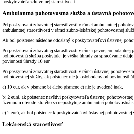
poskytovateľa zdravotnej starostlivosti.
Ambulantná pohotovostná služba a ústavná pohotovo
Pri poskytovaní zdravotnej starostlivosti v rámci ambulantnej pohoto
ambulantnej starostlivosti v rámci zubno-lekárskej pohotovostnej slu
Ak bol poistenec následne odoslaný k poskytovateľovi ústavnej pohoto
Pri poskytovaní zdravotnej starostlivosti v rámci pevnej ambulantne
pohotovostná služba poskytuje, je výška úhrady za spracúvanie údajov
povinnosti úhrady 10 eur.
Pri poskytovaní zdravotnej starostlivosti v rámci ústavnej pohotovost
pohotovostnej služby, ak poistenec nie je oslobodený od povinnosti ú
a) 10 eur, ak v písmene b) alebo písmene c) nie je uvedené inak,
b) 2 eurá, ak poistenec navštívi poskytovateľa ústavnej pohotovostn
územnom obvode ktorého sa neposkytuje ambulantná pohotovostná s
c) 2 eurá, ak bol poistenec k poskytovateľovi ústavnej pohotovostnej
Lekárenská starostlivosť