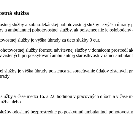
stná služba
vostnej služby a zubno-lekárskej pohotovostnej služby je výška úhrady 
žby a ambulantnej pohotovostnej služby, ak poistenec nie je oslobodený
vostnej služby je výška úhrady za tieto služby 0 eur.
j pohotovostnej služby formou návštevnej služby v domácom prostredí a
 zistených pri poskytovaní ambulantnej starostlivosti v rámci ambulant
nej služby je výška úhrady poistenca za spracúvanie údajov zistených pr
hrady
ej služby v čase medzi 16. a 22. hodinou v pracovných dňoch a v čase 
lužba alebo
 služby odoslaný bezprostredne po poskytnutí ambulantnej pohotovostne