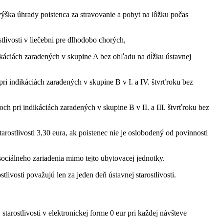
 výška úhrady poistenca za stravovanie a pobyt na lôžku počas
stlivosti v liečebni pre dlhodobo chorých,
dikáciách zaradených v skupine A bez ohľadu na dĺžku ústavnej
pri indikáciách zaradených v skupine B v I. a IV. štvrťroku bez
ch pri indikáciách zaradených v skupine B v II. a III. štvrťroku bez
arostlivosti 3,30 eura, ak poistenec nie je oslobodený od povinnosti
ociálneho zariadenia mimo tejto ubytovacej jednotky.
livosti považujú len za jeden deň ústavnej starostlivosti.
tarostlivosti v elektronickej forme 0 eur pri každej návšteve