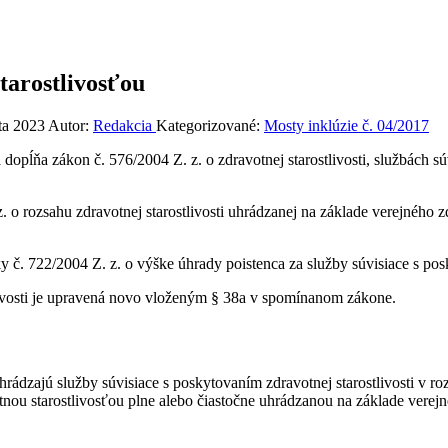
tarostlivosťou
ta 2023
Autor:
Redakcia
Kategorizované:
Mosty inklúzie č. 04/2017
opĺňa zákon č. 576/2004 Z. z. o zdravotnej starostlivosti, službách sú
 o rozsahu zdravotnej starostlivosti uhrádzanej na základe verejného 
 č. 722/2004 Z. z. o výške úhrady poistenca za služby súvisiace s posk
livosti je upravená novo vloženým § 38a v spomínanom zákone.
uhrádzajú služby súvisiace s poskytovaním zdravotnej starostlivosti v 
otnou starostlivosťou plne alebo čiastočne uhrádzanou na základe verej