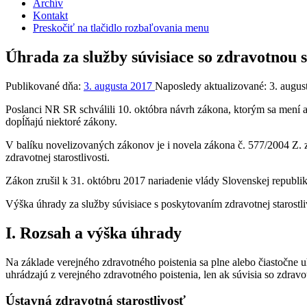
Archív
Kontakt
Preskočiť na tlačidlo rozbaľovania menu
Úhrada za služby súvisiace so zdravotnou s
Publikované dňa:
3. augusta 2017
Naposledy aktualizované:
3. augus
Poslanci NR SR schválili 10. októbra návrh zákona, ktorým sa mení a d
dopĺňajú niektoré zákony.
V balíku novelizovaných zákonov je i novela zákona č. 577/2004 Z. z.
zdravotnej starostlivosti.
Zákon zrušil k 31. októbru 2017 nariadenie vlády Slovenskej republiky
Výška úhrady za služby súvisiace s poskytovaním zdravotnej starost
I. Rozsah a výška úhrady
Na základe verejného zdravotného poistenia sa plne alebo čiastočne 
uhrádzajú z verejného zdravotného poistenia, len ak súvisia so zdrav
Ústavná zdravotná starostlivosť