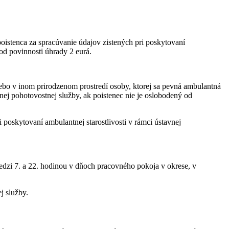
poistenca za spracúvanie údajov zistených pri poskytovaní
 od povinnosti úhrady 2 eurá.
lebo v inom prirodzenom prostredí osoby, ktorej sa pevná ambulantná
nej pohotovostnej služby, ak poistenec nie je oslobodený od
i poskytovaní ambulantnej starostlivosti v rámci ústavnej
medzi 7. a 22. hodinou v dňoch pracovného pokoja v okrese, v
j služby.