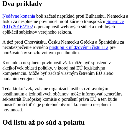
Dva príklady
Nedávne konania
boli začaté napríklad proti Bulharsku, Nemecku a
Írsku za nesplnenie povinnosti notifikácie o transpozícii
Smernice
(EU) 2016/2102
o prístupnosti webových sídiel a mobilných
aplikácií subjektov verejného sektora.
A tiež proti Chorvátsku, Česku Nemecku Grécku a Španielsku za
nezabezpečenie rovného
prístupu k núdzovému číslu 112
pre
používateľov so zdravotným postihnutím.
Konanie o nesplnení povinnosti však môže byť spustené v
akejkoľvek oblasti politiky, v ktorej má EÚ legislatívnu
kompetenciu. Môže byť začaté vlastným šetrením EÚ alebo
podaním verejnosťou.
Teda ktokoľvek, vrátane organizácií osôb so zdravotným
postihnutím a jednotlivých občanov, môže informovať generálny
sekretariát Európskej komisie o porušení práva EÚ a ten bude
musieť prešetriť či je potrebné otvoriť konanie o nesplnení
povinnosti.
Od listu až po súd a pokutu