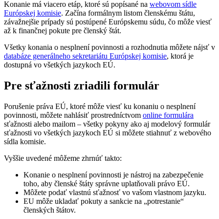
Konanie má viacero etáp, ktoré sú popísané na
webovom sídle
Európskej komisie
. Začína formálnym listom členskému štátu,
závažnejšie prípady sú postúpené Európskemu súdu, čo môže viesť
až k finančnej pokute pre členský štát.
Všetky konania o nesplnení povinnosti a rozhodnutia môžete nájsť v
databáze generálneho sekretariátu Európskej komisie
, ktorá je
dostupná vo všetkých jazykoch EÚ.
Pre sťažnosti zriadili formulár
Porušenie práva EÚ, ktoré môže viesť ku konaniu o nesplnení
povinnosti, môžete nahlásiť prostredníctvom
online formulára
sťažnosti alebo mailom – všetky pokyny ako aj modelový formulár
sťažnosti vo všetkých jazykoch EÚ si môžete stiahnuť z webového
sídla komisie.
Vyššie uvedené môžeme zhrnúť takto:
Konanie o nesplnení povinnosti je nástroj na zabezpečenie
toho, aby členské štáty správne uplatňovali právo EÚ.
Môžete podať vlastnú sťažnosť vo vašom vlastnom jazyku.
EU môže ukladať pokuty a sankcie na „potrestanie“
členských štátov.