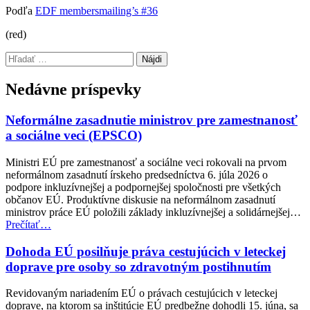
Podľa
EDF membersmailing’s #36
(red)
Preskočiť
Hľadať:
späť
na
Nedávne príspevky
hlavnú
navigáciu
Neformálne zasadnutie ministrov pre zamestnanosť
a sociálne veci (EPSCO)
Ministri EÚ pre zamestnanosť a sociálne veci rokovali na prvom
neformálnom zasadnutí írskeho predsedníctva 6. júla 2026 o
podpore inkluzívnejšej a podpornejšej spoločnosti pre všetkých
občanov EÚ. Produktívne diskusie na neformálnom zasadnutí
ministrov práce EÚ položili základy inkluzívnejšej a solidárnejšej…
“Neformálne
Prečítať
…
zasadnutie
ministrov
Dohoda EÚ posilňuje práva cestujúcich v leteckej
pre
doprave pre osoby so zdravotným postihnutím
zamestnanosť
a
Revidovaným nariadením EÚ o právach cestujúcich v leteckej
sociálne
doprave, na ktorom sa inštitúcie EÚ predbežne dohodli 15. júna, sa