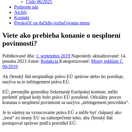
Číslo 06/2025
Podporte nás
Archív
Kontakt
Preskočiť na tlačidlo rozbaľovania menu
Viete ako prebieha konanie o nesplnení
povinnosti?
Publikované dňa:
1. septembra 2019
Naposledy aktualizované:
14.
januára 2023
Autor:
Redakcia
Kategorizované:
Mosty inklúzie č.
06/2019
Ak členský štát neuplatňuje právo EÚ správne alebo ho porušuje,
nazýva sa to infringement práva EÚ.
EÚ, presnejšie generálny Sekretariát Európskej komisie, môže
prešetriť prípad kedy bolo právo EÚ porušené. Oficiálny proces
konania o nesplnení povinnosti sa nazýva „infringement procedúra“.
Je to nástroj na vynucovanie práva EÚ a môže byť chápaný ako
„trest“ zo strany EU na zabezpečenie toho, aby členský štát
postupoval správne podľa pravidiel EÚ.