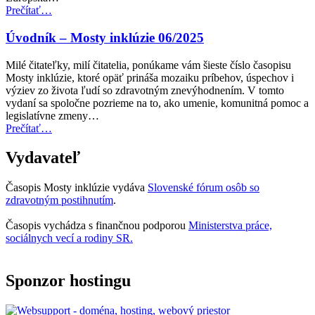
“Cena
Prečítať
…
Access
City
Úvodník – Mosty inklúzie 06/2025
Award
za
Milé čitateľky, milí čitatelia, ponúkame vám šieste číslo časopisu
rok
Mosty inklúzie, ktoré opäť prináša mozaiku príbehov, úspechov i
2027
výziev zo života ľudí so zdravotným znevýhodnením. V tomto
teraz
vydaní sa spoločne pozrieme na to, ako umenie, komunitná pomoc a
otvorená
legislatívne zmeny…
na
“Úvodník
Prečítať
…
predkladanie
–
návrhov”
Mosty
Vydavateľ
inklúzie
06/2025”
Časopis Mosty inklúzie vydáva
Slovenské fórum osôb so
zdravotným postihnutím
.
Časopis vychádza s finančnou podporou
Ministerstva práce,
sociálnych vecí a rodiny SR.
Sponzor hostingu