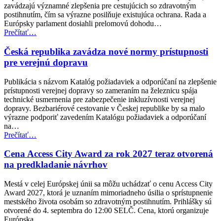
veci
zavádzajú významné zlepšenia pre cestujúcich so zdravotným
(EPSCO)”
postihnutím, čím sa výrazne posilňuje existujúca ochrana. Rada a
Európsky parlament dosiahli prelomovú dohodu…
“Dohoda
Prečítať
…
EÚ
posilňuje
Česká republika zavádza nové normy prístupnosti
práva
pre verejnú dopravu
cestujúcich
v
Publikácia s názvom Katalóg požiadaviek a odporúčaní na zlepšenie
leteckej
prístupnosti verejnej dopravy so zameraním na železnicu spája
doprave
technické usmernenia pre zabezpečenie inkluzívnosti verejnej
pre
dopravy. Bezbariérové cestovanie v Českej republike by sa malo
osoby
výrazne podporiť zavedením Katalógu požiadaviek a odporúčaní
so
na…
zdravotným
“Česká
Prečítať
…
postihnutím”
republika
zavádza
Cena Access City Award za rok 2027 teraz otvorená
nové
na predkladanie návrhov
normy
prístupnosti
Mestá v celej Európskej únii sa môžu uchádzať o cenu Access City
pre
Award 2027, ktorá je uznaním mimoriadneho úsilia o sprístupnenie
verejnú
mestského života osobám so zdravotným postihnutím. Prihlášky sú
dopravu”
otvorené do 4. septembra do 12:00 SELČ. Cena, ktorú organizuje
Európska…