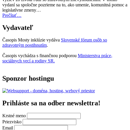
teraz
vydaní sa spoločne pozrieme na to, ako umenie, komunitná pomoc a
otvorená
legislatívne zmeny…
na
“Úvodník
Prečítať
…
predkladanie
–
návrhov”
Mosty
Vydavateľ
inklúzie
06/2025”
Časopis Mosty inklúzie vydáva
Slovenské fórum osôb so
zdravotným postihnutím
.
Časopis vychádza s finančnou podporou
Ministerstva práce,
sociálnych vecí a rodiny SR.
Sponzor hostingu
Prihláste sa na odber newslettra!
Krstné meno
Priezvisko
Email