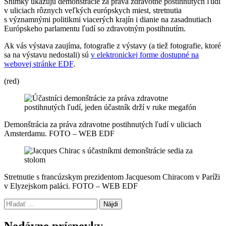
Snímky ukazujú demonštrácie za práva zdravotne postihnutých ľudí
v uliciach rôznych veľkých európskych miest, stretnutia
s významnými politikmi viacerých krajín i dianie na zasadnutiach
Európskeho parlamentu ľudí so zdravotným postihnutím.
Ak vás výstava zaujíma, fotografie z výstavy (a tiež fotografie, ktoré
sa na výstavu nedostali) sú
v elektronickej forme dostupné na
webovej stránke EDF
.
(red)
Demonštrácia za práva zdravotne postihnutých ľudí v uliciach
Amsterdamu. FOTO – WEB EDF
Stretnutie s francúzskym prezidentom Jacquesom Chiracom v Paríži
v Elyzejskom paláci. FOTO – WEB EDF
Preskočiť
Hľadať:
späť
na
Nedávne príspevky