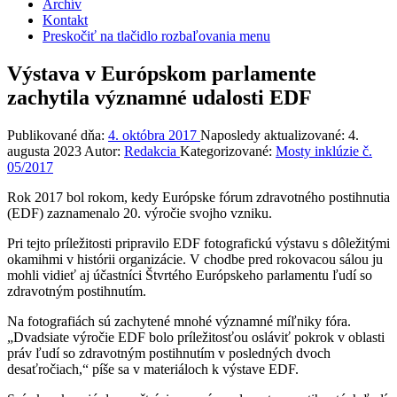
Archív
Kontakt
Preskočiť na tlačidlo rozbaľovania menu
Výstava v Európskom parlamente
zachytila významné udalosti EDF
Publikované dňa:
4. októbra 2017
Naposledy aktualizované:
4.
augusta 2023
Autor:
Redakcia
Kategorizované:
Mosty inklúzie č.
05/2017
Rok 2017 bol rokom, kedy Európske fórum zdravotného postihnutia
(EDF) zaznamenalo 20. výročie svojho vzniku.
Pri tejto príležitosti pripravilo EDF fotografickú výstavu s dôležitými
okamihmi v histórii organizácie. V chodbe pred rokovacou sálou ju
mohli vidieť aj účastníci Štvrtého Európskeho parlamentu ľudí so
zdravotným postihnutím.
Na fotografiách sú zachytené mnohé významné míľniky fóra.
„Dvadsiate výročie EDF bolo príležitosťou osláviť pokrok v oblasti
práv ľudí so zdravotným postihnutím v posledných dvoch
desaťročiach,“ píše sa v materiáloch k výstave EDF.