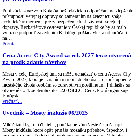
cestujúcich
v
Publikácia s názvom Katalóg požiadaviek a odporúčaní na zlepšenie
leteckej
prístupnosti verejnej dopravy so zameraním na železnicu spája
doprave
technické usmernenia pre zabezpečenie inkluzívnosti verejnej
pre
dopravy. Bezbariérové cestovanie v Českej republike by sa malo
osoby
výrazne podporiť zavedením Katalógu požiadaviek a odporúčaní
so
na…
zdravotným
“Česká
Prečítať
…
postihnutím”
republika
zavádza
Cena Access City Award za rok 2027 teraz otvorená
nové
na predkladanie návrhov
normy
prístupnosti
Mestá v celej Európskej únii sa môžu uchádzať o cenu Access City
pre
Award 2027, ktorá je uznaním mimoriadneho úsilia o sprístupnenie
verejnú
mestského života osobám so zdravotným postihnutím. Prihlášky sú
dopravu”
otvorené do 4. septembra do 12:00 SELČ. Cena, ktorú organizuje
Európska…
“Cena
Prečítať
…
Access
City
Úvodník – Mosty inklúzie 06/2025
Award
za
Milé čitateľky, milí čitatelia, ponúkame vám šieste číslo časopisu
rok
Mosty inklúzie, ktoré opäť prináša mozaiku príbehov, úspechov i
2027
výziev zo života ľudí so zdravotným znevýhodnením. V tomto