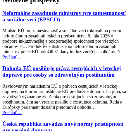
hlavnú
navigáciu
Neformálne zasadnutie ministrov pre zamestnanosť
a sociálne veci (EPSCO)
Ministri EÚ pre zamestnanosť a sociálne veci rokovali na prvom
neformálnom zasadnutí írskeho predsedníctva 6. júla 2026 o
podpore inkluzívnejšej a podpornejšej spoločnosti pre všetkých
občanov EÚ. Produktívne diskusie na neformálnom zasadnutí
ministrov práce EÚ položili základy inkluzívnejšej a solidárnejšej…
“Neformálne
Prečítať
…
zasadnutie
ministrov
Dohoda EÚ posilňuje práva cestujúcich v leteckej
pre
doprave pre osoby so zdravotným postihnutím
zamestnanosť
a
Revidovaným nariadením EÚ o právach cestujúcich v leteckej
sociálne
doprave, na ktorom sa inštitúcie EÚ predbežne dohodli 15. júna, sa
veci
zavádzajú významné zlepšenia pre cestujúcich so zdravotným
(EPSCO)”
postihnutím, čím sa výrazne posilňuje existujúca ochrana. Rada a
Európsky parlament dosiahli prelomovú dohodu…
“Dohoda
Prečítať
…
EÚ
posilňuje
Česká republika zavádza nové normy prístupnosti
práva
pre verejnú dopravu