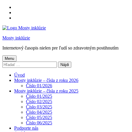
Preskočiť
na
Preskočiť
hlavnú
na
Preskočiť
navigáciu
hlavný
na
obsah
pätičku
Mosty inklúzie
Internetový časopis nielen pre ľudí so zdravotným postihnutím
Menu
Hľadať:
Úvod
Mosty inklúzie – čísla z roku 2026
Číslo 01/2026
Mosty inklúzie – čísla z roku 2025
Číslo 01/2025
Číslo 02/2025
Číslo 03/2025
Číslo 04/2025
Číslo 05/2025
Číslo 06/2025
Podporte nás