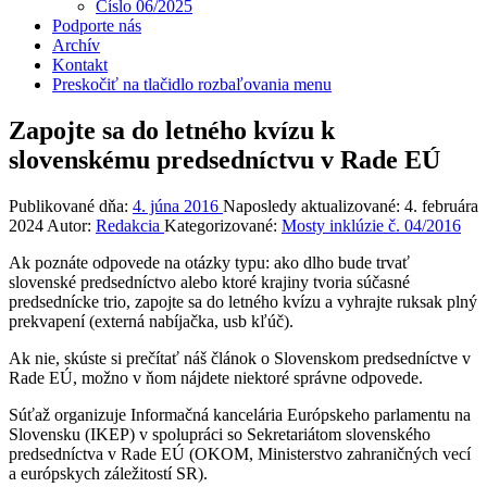
Číslo 06/2025
Podporte nás
Archív
Kontakt
Preskočiť na tlačidlo rozbaľovania menu
Zapojte sa do letného kvízu k
slovenskému predsedníctvu v Rade EÚ
Publikované dňa:
4. júna 2016
Naposledy aktualizované:
4. februára
2024
Autor:
Redakcia
Kategorizované:
Mosty inklúzie č. 04/2016
Ak poznáte odpovede na otázky typu: ako dlho bude trvať
slovenské predsedníctvo alebo ktoré krajiny tvoria súčasné
predsednícke trio, zapojte sa do letného kvízu a vyhrajte ruksak plný
prekvapení (externá nabíjačka, usb kľúč).
Ak nie, skúste si prečítať náš článok o Slovenskom predsedníctve v
Rade EÚ, možno v ňom nájdete niektoré správne odpovede.
Súťaž organizuje Informačná kancelária Európskeho parlamentu na
Slovensku (IKEP) v spolupráci so Sekretariátom slovenského
predsedníctva v Rade EÚ (OKOM, Ministerstvo zahraničných vecí
a európskych záležitostí SR).