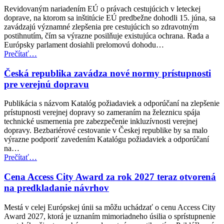
a
Revidovaným nariadením EÚ o právach cestujúcich v leteckej
sociálne
doprave, na ktorom sa inštitúcie EÚ predbežne dohodli 15. júna, sa
veci
zavádzajú významné zlepšenia pre cestujúcich so zdravotným
(EPSCO)”
postihnutím, čím sa výrazne posilňuje existujúca ochrana. Rada a
Európsky parlament dosiahli prelomovú dohodu…
“Dohoda
Prečítať
…
EÚ
posilňuje
Česká republika zavádza nové normy prístupnosti
práva
pre verejnú dopravu
cestujúcich
v
Publikácia s názvom Katalóg požiadaviek a odporúčaní na zlepšenie
leteckej
prístupnosti verejnej dopravy so zameraním na železnicu spája
doprave
technické usmernenia pre zabezpečenie inkluzívnosti verejnej
pre
dopravy. Bezbariérové cestovanie v Českej republike by sa malo
osoby
výrazne podporiť zavedením Katalógu požiadaviek a odporúčaní
so
na…
zdravotným
“Česká
Prečítať
…
postihnutím”
republika
zavádza
Cena Access City Award za rok 2027 teraz otvorená
nové
na predkladanie návrhov
normy
prístupnosti
Mestá v celej Európskej únii sa môžu uchádzať o cenu Access City
pre
Award 2027, ktorá je uznaním mimoriadneho úsilia o sprístupnenie
verejnú