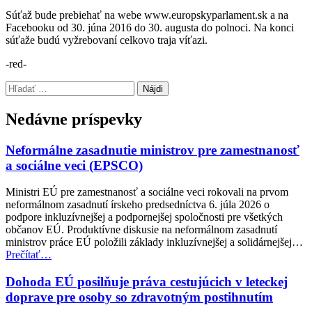
Súťaž bude prebiehať na webe www.europskyparlament.sk a na
Facebooku od 30. júna 2016 do 30. augusta do polnoci. Na konci
súťaže budú vyžrebovaní celkovo traja víťazi.
-red-
Preskočiť
Hľadať:
späť
na
Nedávne príspevky
hlavnú
navigáciu
Neformálne zasadnutie ministrov pre zamestnanosť
a sociálne veci (EPSCO)
Ministri EÚ pre zamestnanosť a sociálne veci rokovali na prvom
neformálnom zasadnutí írskeho predsedníctva 6. júla 2026 o
podpore inkluzívnejšej a podpornejšej spoločnosti pre všetkých
občanov EÚ. Produktívne diskusie na neformálnom zasadnutí
ministrov práce EÚ položili základy inkluzívnejšej a solidárnejšej…
“Neformálne
Prečítať
…
zasadnutie
ministrov
Dohoda EÚ posilňuje práva cestujúcich v leteckej
pre
doprave pre osoby so zdravotným postihnutím
zamestnanosť