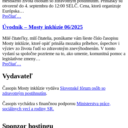
mestského života osobám so zdravotným postihnutím. Prihlášky sú
dopravu”
otvorené do 4. septembra do 12:00 SELČ. Cena, ktorú organizuje
Európska…
“Cena
Prečítať
…
Access
City
Úvodník – Mosty inklúzie 06/2025
Award
za
Milé čitateľky, milí čitatelia, ponúkame vám šieste číslo časopisu
rok
Mosty inklúzie, ktoré opäť prináša mozaiku príbehov, úspechov i
2027
výziev zo života ľudí so zdravotným znevýhodnením. V tomto
teraz
vydaní sa spoločne pozrieme na to, ako umenie, komunitná pomoc a
otvorená
legislatívne zmeny…
na
“Úvodník
Prečítať
…
predkladanie
–
návrhov”
Mosty
Vydavateľ
inklúzie
06/2025”
Časopis Mosty inklúzie vydáva
Slovenské fórum osôb so
zdravotným postihnutím
.
Časopis vychádza s finančnou podporou
Ministerstva práce,
sociálnych vecí a rodiny SR.
Sponzor hostingu