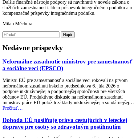
Ďalšie finančné nástroje podpory sú navrhnuté v novele zákona o
službách zamestnanosti. Ide o príspevok integračnému podniku a o
kompenzačné príspevky integračnému podniku.
Milan Měchura
Preskočiť
Hľadať:
späť
na
Nedávne príspevky
hlavnú
navigáciu
Neformálne zasadnutie ministrov pre zamestnanosť
a sociálne veci (EPSCO)
Ministri EÚ pre zamestnanosť a sociálne veci rokovali na prvom
neformálnom zasadnutí írskeho predsedníctva 6. júla 2026 o
podpore inkluzívnejšej a podpornejšej spoločnosti pre všetkých
občanov EÚ. Produktívne diskusie na neformálnom zasadnutí
ministrov práce EÚ položili základy inkluzívnejšej a solidárnejšej…
“Neformálne
Prečítať
…
zasadnutie
ministrov
Dohoda EÚ posilňuje práva cestujúcich v leteckej
pre
doprave pre osoby so zdravotným postihnutím
zamestnanosť
a