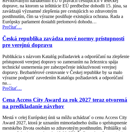
Revidovaným nariadením EÚ o právach cestujúcich v leteckej
sociálne
doprave, na ktorom sa inštitúcie EÚ predbežne dohodli 15. júna, sa
veci
zavádzajú významné zlepšenia pre cestujúcich so zdravotným
(EPSCO)”
postihnutím, čím sa výrazne posilňuje existujúca ochrana. Rada a
Európsky parlament dosiahli prelomovú dohodu…
“Dohoda
Prečítať
…
EÚ
posilňuje
Česká republika zavádza nové normy prístupnosti
práva
pre verejnú dopravu
cestujúcich
v
Publikácia s názvom Katalóg požiadaviek a odporúčaní na zlepšenie
leteckej
prístupnosti verejnej dopravy so zameraním na železnicu spája
doprave
technické usmernenia pre zabezpečenie inkluzívnosti verejnej
pre
dopravy. Bezbariérové cestovanie v Českej republike by sa malo
osoby
výrazne podporiť zavedením Katalógu požiadaviek a odporúčaní
so
na…
zdravotným
“Česká
Prečítať
…
postihnutím”
republika
zavádza
Cena Access City Award za rok 2027 teraz otvorená
nové
na predkladanie návrhov
normy
prístupnosti
Mestá v celej Európskej únii sa môžu uchádzať o cenu Access City
pre
Award 2027, ktorá je uznaním mimoriadneho úsilia o sprístupnenie
verejnú
mestského života osobám so zdravotným postihnutím. Prihlášky sú
dopravu”