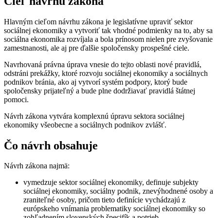
Cieľ návrhu zákona
Hlavným cieľom návrhu zákona je legislatívne upraviť sektor
sociálnej ekonomiky a vytvoriť tak vhodné podmienky na to, aby sa
sociálna ekonomika rozvíjala a bola prínosom nielen pre zvyšovanie
zamestnanosti, ale aj pre ďalšie spoločensky prospešné ciele.
Navrhovaná právna úprava vnesie do tejto oblasti nové pravidlá,
odstráni prekážky, ktoré rozvoju sociálnej ekonomiky a sociálnych
podnikov bránia, ako aj vytvorí systém podpory, ktorý bude
spoločensky prijateľný a bude plne dodržiavať pravidlá štátnej
pomoci.
Návrh zákona vytvára komplexnú úpravu sektora sociálnej
ekonomiky všeobecne a sociálnych podnikov zvlášť.
Čo návrh obsahuje
Návrh zákona najmä:
vymedzuje sektor sociálnej ekonomiky, definuje subjekty
sociálnej ekonomiky, sociálny podnik, znevýhodnené osoby a
zraniteľné osoby, pričom tieto definície vychádzajú z
európskeho vnímania problematiky sociálnej ekonomiky so
zohľadnením slovenských špecifík a potrieb,