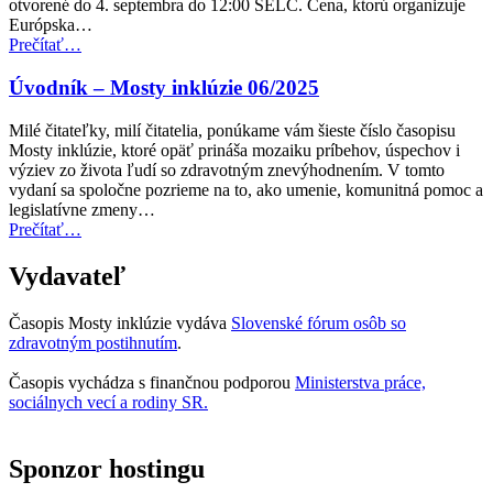
otvorené do 4. septembra do 12:00 SELČ. Cena, ktorú organizuje
Európska…
“Cena
Prečítať
…
Access
City
Úvodník – Mosty inklúzie 06/2025
Award
za
Milé čitateľky, milí čitatelia, ponúkame vám šieste číslo časopisu
rok
Mosty inklúzie, ktoré opäť prináša mozaiku príbehov, úspechov i
2027
výziev zo života ľudí so zdravotným znevýhodnením. V tomto
teraz
vydaní sa spoločne pozrieme na to, ako umenie, komunitná pomoc a
otvorená
legislatívne zmeny…
na
“Úvodník
Prečítať
…
predkladanie
–
návrhov”
Mosty
Vydavateľ
inklúzie
06/2025”
Časopis Mosty inklúzie vydáva
Slovenské fórum osôb so
zdravotným postihnutím
.
Časopis vychádza s finančnou podporou
Ministerstva práce,
sociálnych vecí a rodiny SR.
Sponzor hostingu