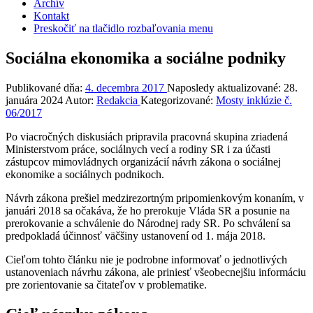
Archív
Kontakt
Preskočiť na tlačidlo rozbaľovania menu
Sociálna ekonomika a sociálne podniky
Publikované dňa:
4. decembra 2017
Naposledy aktualizované:
28.
januára 2024
Autor:
Redakcia
Kategorizované:
Mosty inklúzie č.
06/2017
Po viacročných diskusiách pripravila pracovná skupina zriadená
Ministerstvom práce, sociálnych vecí a rodiny SR i za účasti
zástupcov mimovládnych organizácií návrh zákona o sociálnej
ekonomike a sociálnych podnikoch.
Návrh zákona prešiel medzirezortným pripomienkovým konaním, v
januári 2018 sa očakáva, že ho prerokuje Vláda SR a posunie na
prerokovanie a schválenie do Národnej rady SR. Po schválení sa
predpokladá účinnosť väčšiny ustanovení od 1. mája 2018.
Cieľom tohto článku nie je podrobne informovať o jednotlivých
ustanoveniach návrhu zákona, ale priniesť všeobecnejšiu informáciu
pre zorientovanie sa čitateľov v problematike.