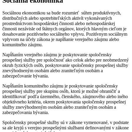
Sociálna ekonomika
Sociálnou ekonomikou sa bude rozumieť súhrn produktívnych,
distribučných alebo spotrebiteľských aktivít vykonávaných
prostredníctvom hospodárskej činnosti alebo nehospodárskej
činnosti nezávisle od štátnych orgánov, ktorých hlavným cieľom je
dosahovanie pozitívneho sociálneho vplyvu. Pozitívnym sociálnym
vplyvom na účely zákona je napĺňanie verejného záujmu alebo
komunitného záujmu.
Napĺňaním verejného záujmu je poskytovanie spoločensky
prospešnej služby pre spoločnosť ako celok alebo pre neobmedzený
okruh fyzických osôb, poskytovanie spoločensky prospešnej služby
znevýhodneným osobám alebo zraniteľným osobám a
zabezpečovanie bývania.
Napĺňaním komunitného záujmu je poskytovanie spoločensky
prospešnej služby pre skupinu osôb, ktorú je možné ohraničiť a
identifikovať podľa územného, členského, záujmového alebo iného
objektívneho kritéria, okrem poskytovania spoločensky prospešnej
služby znevýhodneným osobám alebo zraniteľným osobám a
zabezpečovania bývania.
Spoločensky prospešné služby sú v zákone vymenované, v podstate
sa ale kryjú s verejno prospešnými službami definovanými v zákone