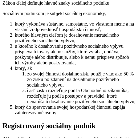
Zákon ďalej definuje hlavné znaky sociálneho podniku.
Sociálnym podnikom je subjekt sociálnej ekonomiky,
ktorý vykonáva sústavne, samostatne, vo vlastnom mene a na
vlastnú zodpovednosť hospodársku činnosť,
ktorého hlavným cieľom je dosahovanie merateľného
pozitívneho sociálneho vplyvu,
u ktorého k dosahovaniu pozitívneho sociálneho vplyvu
prispievajú tovary alebo služby, ktoré vyrába, dodáva,
poskytuje alebo distribuuje, alebo k nemu prispieva spôsob
ich výroby alebo poskytovania,
ktorý, ak
zo svojej činnosti dosiahne zisk, použije viac ako 50 %
zo zisku po zdanení na dosiahnutie pozitívneho
sociálneho vplyvu,
časť zisku rozdeľuje podľa Obchodného zákonníka,
rozdeľuje ju podľa postupov a pravidiel, ktoré
nenarúšajú dosahovanie pozitívneho sociálneho vplyvu,
ktorý do spravovania svojej hospodárskej činnosti zapája
zainteresované osoby.
Registrovaný sociálny podnik