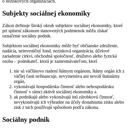
o neziskových organizáciách.
Subjekty sociálnej ekonomiky
Zákon definuje široký okruh subjektov sociálnej ekonomiky, ktoré
pri splnení zákonom stanovených podmienok môžu získať
označenie sociálny podnik.
Subjektom sociálnej ekonomiky môže byť občianske združenie,
nadácia, neinvestičný fond, nezisková organizácia, účelové
zariadenie cirkvi, obchodná spoločnosť, družstvo alebo fyzická
osoba – podnikateľ, ktorá je zamestnávateľom, ktorí
nie sú väčšinovo riadení štátnym orgánom, štátny orgán ich z
väčšej časti nefinancuje, nevymenúva ani nevolí štatutárny
orgán,
vykonávajú hospodársku činnosť alebo nehospodársku
činnosť v rámci aktivít sociálnej ekonomiky a
ak podnikajú alebo vykonávajú inú zárobkovú činnosť,
nevykonávajú ich výhradne na účely dosiahnutia zisku alebo
zisk z nich používajú spôsobom podľa zákona.
Sociálny podnik