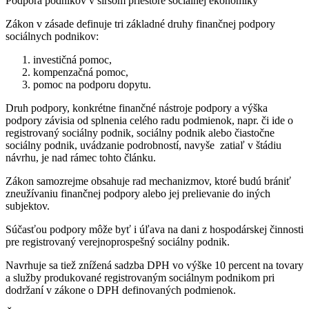
Podpora podnikov v širšom priestore sociálnej ekonomiky
Zákon v zásade definuje tri základné druhy finančnej podpory
sociálnych podnikov:
investičná pomoc,
kompenzačná pomoc,
pomoc na podporu dopytu.
Druh podpory, konkrétne finančné nástroje podpory a výška
podpory závisia od splnenia celého radu podmienok, napr. či ide o
registrovaný sociálny podnik, sociálny podnik alebo čiastočne
sociálny podnik, uvádzanie podrobností, navyše zatiaľ v štádiu
návrhu, je nad rámec tohto článku.
Zákon samozrejme obsahuje rad mechanizmov, ktoré budú brániť
zneužívaniu finančnej podpory alebo jej prelievanie do iných
subjektov.
Súčasťou podpory môže byť i úľava na dani z hospodárskej činnosti
pre registrovaný verejnoprospešný sociálny podnik.
Navrhuje sa tiež znížená sadzba DPH vo výške 10 percent na tovary
a služby produkované registrovaným sociálnym podnikom pri
dodržaní v zákone o DPH definovaných podmienok.