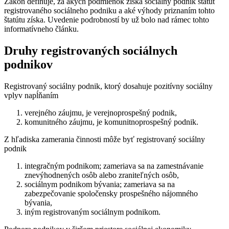
Zákon definuje, za akých podmienok získa sociálny podnik štatút
registrovaného sociálneho podniku a aké výhody priznaním tohto
štatútu získa. Uvedenie podrobností by už bolo nad rámec tohto
informatívneho článku.
Druhy registrovaných sociálnych
podnikov
Registrovaný sociálny podnik, ktorý dosahuje pozitívny sociálny
vplyv napĺňaním
verejného záujmu, je verejnoprospešný podnik,
komunitného záujmu, je komunitnoprospešný podnik.
Z hľadiska zamerania činnosti môže byť registrovaný sociálny
podnik
integračným podnikom; zameriava sa na zamestnávanie
znevýhodnených osôb alebo zraniteľných osôb,
sociálnym podnikom bývania; zameriava sa na
zabezpečovanie spoločensky prospešného nájomného
bývania,
iným registrovaným sociálnym podnikom.