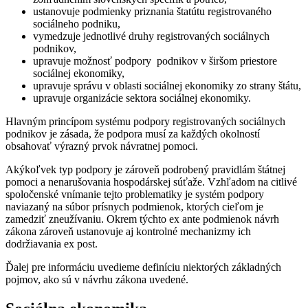
ustanovuje podmienky priznania štatútu registrovaného
sociálneho podniku,
vymedzuje jednotlivé druhy registrovaných sociálnych
podnikov,
upravuje možnosť podpory podnikov v širšom priestore
sociálnej ekonomiky,
upravuje správu v oblasti sociálnej ekonomiky zo strany štátu,
upravuje organizácie sektora sociálnej ekonomiky.
Hlavným princípom systému podpory registrovaných sociálnych
podnikov je zásada, že podpora musí za každých okolností
obsahovať výrazný prvok návratnej pomoci.
Akýkoľvek typ podpory je zároveň podrobený pravidlám štátnej
pomoci a nenarušovania hospodárskej súťaže. Vzhľadom na citlivé
spoločenské vnímanie tejto problematiky je systém podpory
naviazaný na súbor prísnych podmienok, ktorých cieľom je
zamedziť zneužívaniu. Okrem týchto ex ante podmienok návrh
zákona zároveň ustanovuje aj kontrolné mechanizmy ich
dodržiavania ex post.
Ďalej pre informáciu uvedieme definíciu niektorých základných
pojmov, ako sú v návrhu zákona uvedené.