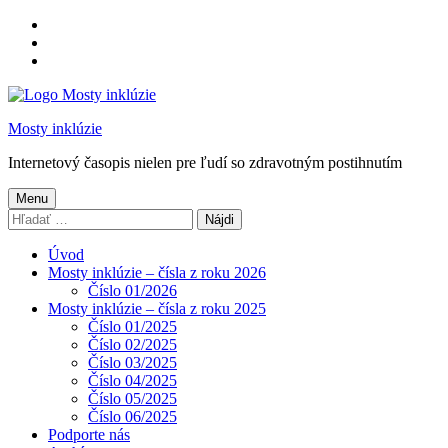
Preskočiť
na
Preskočiť
hlavnú
na
Preskočiť
navigáciu
hlavný
na
obsah
pätičku
Mosty inklúzie
Internetový časopis nielen pre ľudí so zdravotným postihnutím
Menu
Hľadať:
Úvod
Mosty inklúzie – čísla z roku 2026
Číslo 01/2026
Mosty inklúzie – čísla z roku 2025
Číslo 01/2025
Číslo 02/2025
Číslo 03/2025
Číslo 04/2025
Číslo 05/2025
Číslo 06/2025
Podporte nás