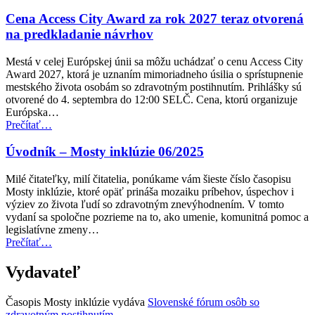
republika
zavádza
Cena Access City Award za rok 2027 teraz otvorená
nové
na predkladanie návrhov
normy
prístupnosti
Mestá v celej Európskej únii sa môžu uchádzať o cenu Access City
pre
Award 2027, ktorá je uznaním mimoriadneho úsilia o sprístupnenie
verejnú
mestského života osobám so zdravotným postihnutím. Prihlášky sú
dopravu”
otvorené do 4. septembra do 12:00 SELČ. Cena, ktorú organizuje
Európska…
“Cena
Prečítať
…
Access
City
Úvodník – Mosty inklúzie 06/2025
Award
za
Milé čitateľky, milí čitatelia, ponúkame vám šieste číslo časopisu
rok
Mosty inklúzie, ktoré opäť prináša mozaiku príbehov, úspechov i
2027
výziev zo života ľudí so zdravotným znevýhodnením. V tomto
teraz
vydaní sa spoločne pozrieme na to, ako umenie, komunitná pomoc a
otvorená
legislatívne zmeny…
na
“Úvodník
Prečítať
…
predkladanie
–
návrhov”
Mosty
Vydavateľ
inklúzie
06/2025”
Časopis Mosty inklúzie vydáva
Slovenské fórum osôb so
zdravotným postihnutím
.