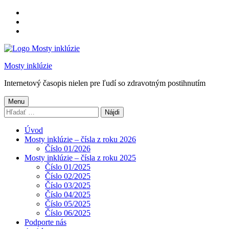
Preskočiť
na
Preskočiť
hlavnú
na
Preskočiť
navigáciu
hlavný
na
obsah
pätičku
Mosty inklúzie
Internetový časopis nielen pre ľudí so zdravotným postihnutím
Menu
Hľadať:
Úvod
Mosty inklúzie – čísla z roku 2026
Číslo 01/2026
Mosty inklúzie – čísla z roku 2025
Číslo 01/2025
Číslo 02/2025
Číslo 03/2025
Číslo 04/2025
Číslo 05/2025
Číslo 06/2025
Podporte nás