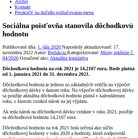
Archív
Kontakt
Preskočiť na tlačidlo rozbaľovania menu
Sociálna poisťovňa stanovila dôchodkovú
hodnotu
Publikované dňa:
1. júla 2020
Naposledy aktualizované:
17.
novembra 2022
Autor:
Redakcia
Kategorizované:
Mosty inklúzie č.
04/2020
Označené ako:
Aktuálna legislatíva
Dôchodková hodnota na rok 2021 je 14,2107 eura. Bude platná
od 1. januára 2021 do 31. decembra 2021.
Dôchodková hodnota je jednou zo základných veličín na výpočet
dôchodkovej dávky v danom roku. Na výpočet dôchodkovej dávky
sa použije aktuálna dôchodková hodnota platná v kalendárnom
roku, v ktorom vznikol nárok na jej výplatu.
Ak teda nárok na dôchodkovú dávku vznikne v roku 2021, použije
sa dôchodková hodnota 14,2107 eura.
Dôchodková hodnota na rok 2021 bola určená ako súčin
dôchodkovej hodnoty v roku 2020 a hodnoty, ktorá zodpovedá