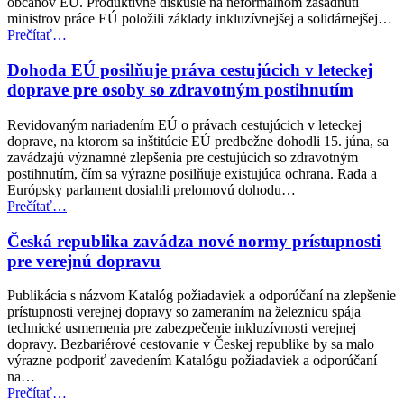
občanov EÚ. Produktívne diskusie na neformálnom zasadnutí
ministrov práce EÚ položili základy inkluzívnejšej a solidárnejšej…
“Neformálne
Prečítať
…
zasadnutie
ministrov
Dohoda EÚ posilňuje práva cestujúcich v leteckej
pre
doprave pre osoby so zdravotným postihnutím
zamestnanosť
a
Revidovaným nariadením EÚ o právach cestujúcich v leteckej
sociálne
doprave, na ktorom sa inštitúcie EÚ predbežne dohodli 15. júna, sa
veci
zavádzajú významné zlepšenia pre cestujúcich so zdravotným
(EPSCO)”
postihnutím, čím sa výrazne posilňuje existujúca ochrana. Rada a
Európsky parlament dosiahli prelomovú dohodu…
“Dohoda
Prečítať
…
EÚ
posilňuje
Česká republika zavádza nové normy prístupnosti
práva
pre verejnú dopravu
cestujúcich
v
Publikácia s názvom Katalóg požiadaviek a odporúčaní na zlepšenie
leteckej
prístupnosti verejnej dopravy so zameraním na železnicu spája
doprave
technické usmernenia pre zabezpečenie inkluzívnosti verejnej
pre
dopravy. Bezbariérové cestovanie v Českej republike by sa malo
osoby
výrazne podporiť zavedením Katalógu požiadaviek a odporúčaní
so
na…
zdravotným
“Česká
Prečítať
…
postihnutím”