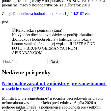
podielu priemernej mzdy v hospodárstve SR za 3. štvrťrok 2020 a
priemernej mzdy v hospodárstve SR za 3. štvrťrok 2019.
Zdroj:
Dôchodková hodnota na rok 2021 je 14,2107 eur
(red)
Na výpočet dôchodkovej dávky sa použije aktuálna
dôchodková hodnota platná v kalendárnom roku, v
ktorom vznikol nárok na jej výplatu. ILUSTRAČNÉ
FOTO – BRUNO GERMANYA FROM
APIXABAY.COM
Preskočiť
Hľadať:
späť
na
Nedávne príspevky
hlavnú
navigáciu
Neformálne zasadnutie ministrov pre zamestnanosť
a sociálne veci (EPSCO)
Ministri EÚ pre zamestnanosť a sociálne veci rokovali na prvom
neformálnom zasadnutí írskeho predsedníctva 6. júla 2026 o
podpore inkluzívnejšej a podpornejšej spoločnosti pre všetkých