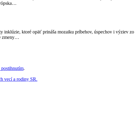
urópska…
osty inklúzie, ktoré opäť prináša mozaiku príbehov, úspechov i výziev
vne zmeny…
 postihnutím
.
ch vecí a rodiny SR.