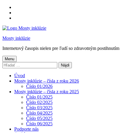
Preskočiť
na
Preskočiť
hlavnú
na
Preskočiť
navigáciu
hlavný
na
obsah
pätičku
Mosty inklúzie
Internetový časopis nielen pre ľudí so zdravotným postihnutím
Menu
Hľadať:
Úvod
Mosty inklúzie – čísla z roku 2026
Číslo 01/2026
Mosty inklúzie – čísla z roku 2025
Číslo 01/2025
Číslo 02/2025
Číslo 03/2025
Číslo 04/2025
Číslo 05/2025
Číslo 06/2025
Podporte nás