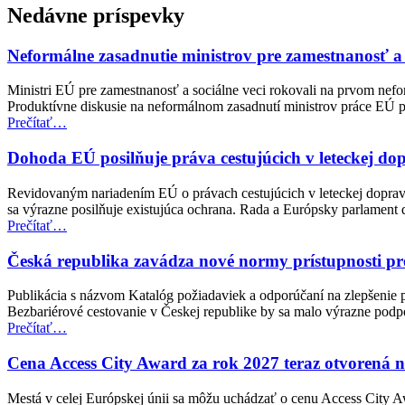
na
Nedávne príspevky
hlavnú
navigáciu
Neformálne zasadnutie ministrov pre zamestnanosť a
Ministri EÚ pre zamestnanosť a sociálne veci rokovali na prvom nefo
Produktívne diskusie na neformálnom zasadnutí ministrov práce EÚ po
“Neformálne
Prečítať
…
zasadnutie
ministrov
Dohoda EÚ posilňuje práva cestujúcich v leteckej d
pre
zamestnanosť
Revidovaným nariadením EÚ o právach cestujúcich v leteckej doprave
a
sa výrazne posilňuje existujúca ochrana. Rada a Európsky parlamen
sociálne
“Dohoda
Prečítať
…
veci
EÚ
(EPSCO)”
posilňuje
Česká republika zavádza nové normy prístupnosti pr
práva
cestujúcich
Publikácia s názvom Katalóg požiadaviek a odporúčaní na zlepšenie p
v
Bezbariérové cestovanie v Českej republike by sa malo výrazne pod
leteckej
“Česká
Prečítať
…
doprave
republika
pre
zavádza
Cena Access City Award za rok 2027 teraz otvorená 
osoby
nové
so
normy
Mestá v celej Európskej únii sa môžu uchádzať o cenu Access City A
zdravotným