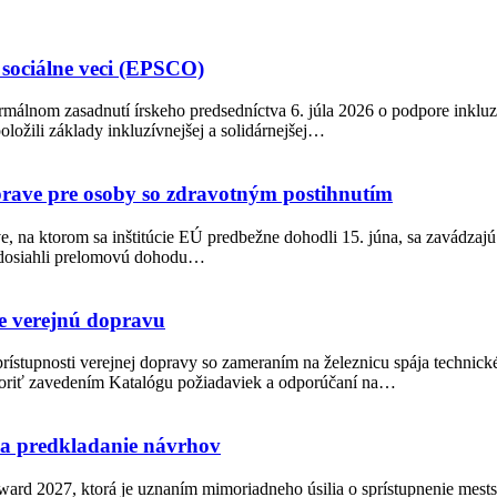
 sociálne veci (EPSCO)
rmálnom zasadnutí írskeho predsedníctva 6. júla 2026 o podpore inkluz
ložili základy inkluzívnejšej a solidárnejšej…
oprave pre osoby so zdravotným postihnutím
, na ktorom sa inštitúcie EÚ predbežne dohodli 15. júna, sa zavádzajú
t dosiahli prelomovú dohodu…
e verejnú dopravu
rístupnosti verejnej dopravy so zameraním na železnicu spája technick
poriť zavedením Katalógu požiadaviek a odporúčaní na…
na predkladanie návrhov
ward 2027, ktorá je uznaním mimoriadneho úsilia o sprístupnenie mest