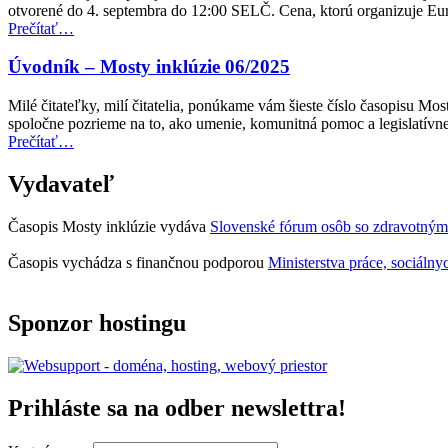
prístupnosti
otvorené do 4. septembra do 12:00 SELČ. Cena, ktorú organizuje E
postihnutím”
pre
“Cena
Prečítať
…
verejnú
Access
dopravu”
City
Úvodník – Mosty inklúzie 06/2025
Award
za
Milé čitateľky, milí čitatelia, ponúkame vám šieste číslo časopisu M
rok
spoločne pozrieme na to, ako umenie, komunitná pomoc a legislatí
2027
“Úvodník
Prečítať
…
teraz
–
otvorená
Mosty
Vydavateľ
na
inklúzie
predkladanie
06/2025”
návrhov”
Časopis Mosty inklúzie vydáva
Slovenské fórum osôb so zdravotným
Časopis vychádza s finančnou podporou
Ministerstva práce, sociálny
Sponzor hostingu
Prihláste sa na odber newslettra!