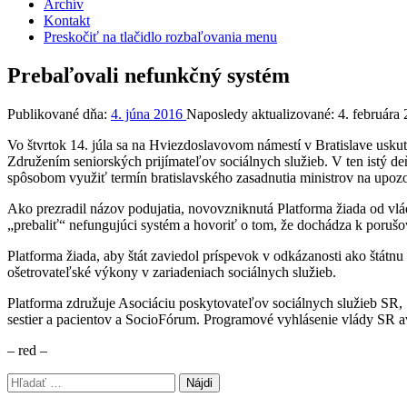
Archív
Kontakt
Preskočiť na tlačidlo rozbaľovania menu
Prebaľovali nefunkčný systém
Publikované dňa:
4. júna 2016
Naposledy aktualizované:
4. februára
Vo štvrtok 14. júla sa na Hviezdoslavovom námestí v Bratislave uskut
Združením seniorských prijímateľov sociálnych služieb. V ten istý deň
spôsobom využiť termín bratislavského zasadnutia ministrov na upozor
Ako prezradil názov podujatia, novovzniknutá Platforma žiada od vlá
„prebaliť“ nefungujúci systém a hovoriť o tom, že dochádza k poru
Platforma žiada, aby štát zaviedol príspevok v odkázanosti ako štátn
ošetrovateľské výkony v zariadeniach sociálnych služieb.
Platforma združuje Asociáciu poskytovateľov sociálnych služieb SR,
sestier a pacientov a SocioFórum. Programové vyhlásenie vlády SR a
– red –
Preskočiť
Hľadať:
späť