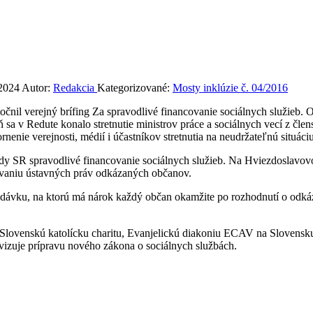
 2024
Autor:
Redakcia
Kategorizované:
Mosty inklúzie č. 04/2016
očnil verejný brífing Za spravodlivé financovanie sociálnych služieb.
 sa v Redute konalo stretnutie ministrov práce a sociálnych vecí z čle
nenie verejnosti, médií i účastníkov stretnutia na neudržateľnú situác
dy SR spravodlivé financovanie sociálnych služieb. Na Hviezdoslavovo 
šovaniu ústavných práv odkázaných občanov.
u dávku, na ktorú má nárok každý občan okamžite po rozhodnutí o odkáz
 Slovenskú katolícku charitu, Evanjelickú diakoniu ECAV na Slovensku,
vizuje prípravu nového zákona o sociálnych službách.