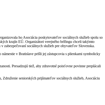
 Organizovala ho Asociácia poskytovateľov sociálnych služieb spolu so
nských krajín EÚ. Organizátori verejného brífingu chceli takýmto
iu v zabezpečovaní sociálnych služieb pre obyvateľov Slovenska.
námestie v Bratislave prišli jej zástupcovia s plienkami symbolicky
anosti. Presadzujú tiež, aby zdravotné poisťovne povinne preplácali
 Združenie seniorských prijímateľov sociálnych služieb, Asociáciu