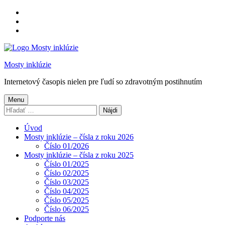
Preskočiť
na
Preskočiť
hlavnú
na
Preskočiť
navigáciu
hlavný
na
obsah
pätičku
Mosty inklúzie
Internetový časopis nielen pre ľudí so zdravotným postihnutím
Menu
Hľadať:
Úvod
Mosty inklúzie – čísla z roku 2026
Číslo 01/2026
Mosty inklúzie – čísla z roku 2025
Číslo 01/2025
Číslo 02/2025
Číslo 03/2025
Číslo 04/2025
Číslo 05/2025
Číslo 06/2025
Podporte nás