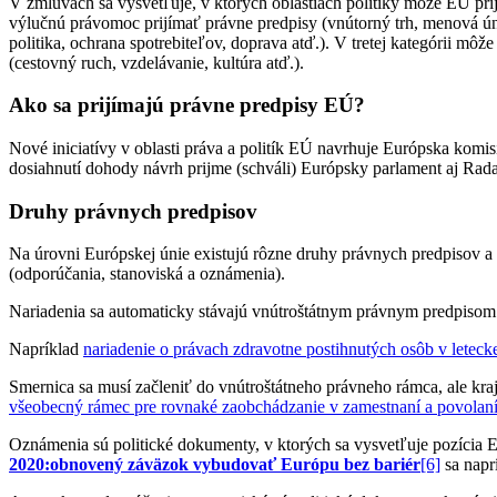
V zmluvách sa vysvetľuje, v ktorých oblastiach politiky môže EÚ prij
výlučnú právomoc prijímať právne predpisy (vnútorný trh, menová únia
politika, ochrana spotrebiteľov, doprava atď.). V tretej kategórii 
(cestovný ruch, vzdelávanie, kultúra atď.).
Ako sa prijímajú právne predpisy EÚ?
Nové iniciatívy v oblasti práva a politík EÚ navrhuje Európska kom
dosiahnutí dohody návrh prijme (schváli) Európsky parlament aj Rada
Druhy právnych predpisov
Na úrovni Európskej únie existujú rôzne druhy právnych predpisov a 
(odporúčania, stanoviská a oznámenia).
Nariadenia sa automaticky stávajú vnútroštátnym právnym predpisom. V
Napríklad
nariadenie o právach zdravotne postihnutých osôb v leteck
Smernica sa musí začleniť do vnútroštátneho právneho rámca, ale kra
všeobecný rámec pre rovnaké zaobchádzanie v zamestnaní a povolan
Oznámenia sú politické dokumenty, v ktorých sa vysvetľuje pozícia
2020:
obnovený záväzok vybudovať Európu bez bariér
[6]
sa napr