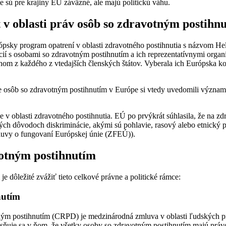
e sú pre krajiny EÚ záväzné, ale majú politickú váhu.
 v oblasti práv osôb so zdravotným postihn
psky program opatrení v oblasti zdravotného postihnutia s názvom Hel
cií s osobami so zdravotným postihnutím a ich reprezentatívnymi orga
om z každého z vtedajších členských štátov. Vyberala ich Európska ko
e osôb so zdravotným postihnutím v Európe si vtedy uvedomili význam
 v oblasti zdravotného postihnutia. EÚ po prvýkrát súhlasila, že na z
h dôvodoch diskriminácie, akými sú pohlavie, rasový alebo etnický pô
mluvy o fungovaní Európskej únie (ZFEÚ)).
votným postihnutím
je dôležité zvážiť tieto celkové právne a politické rámce:
nutím
m postihnutím (CRPD) je medzinárodná zmluva v oblasti ľudských prá
asňuje sa v ňom, že všetky osoby so zdravotným postihnutím majú prá