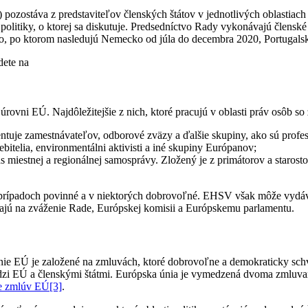
ozostáva z predstaviteľov členských štátov v jednotlivých oblastiach 
i politiky, o ktorej sa diskutuje. Predsedníctvo Rady vykonávajú člensk
ko, po ktorom nasledujú Nemecko od júla do decembra 2020, Portugals
dete na
 úrovni EÚ. Najdôležitejšie z nich, ktoré pracujú v oblasti práv osôb s
tuje zamestnávateľov, odborové zväzy a ďalšie skupiny, ako sú profes
bitelia, environmentálni aktivisti a iné skupiny Európanov;
 miestnej a regionálnej samosprávy. Zložený je z primátorov a starost
ípadoch povinné a v niektorých dobrovoľné. EHSV však môže vydávať v
lajú na zváženie Rade, Európskej komisii a Európskemu parlamentu.
ie EÚ je založené na zmluvách, ktoré dobrovoľne a demokraticky schvál
h medzi EÚ a členskými štátmi. Európska únia je vymedzená dvoma zml
ve zmlúv EÚ
[3]
.