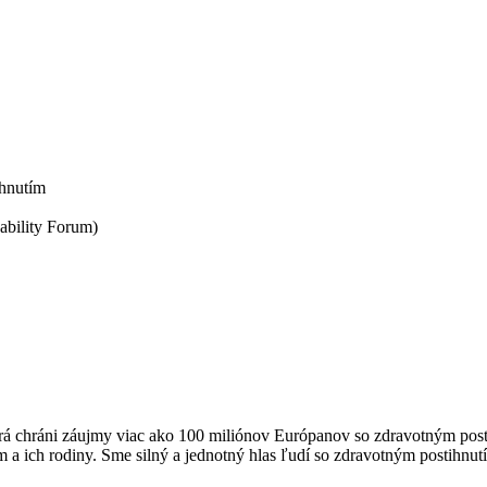
hnutím
ability Forum)
torá chráni záujmy viac ako 100 miliónov Európanov so zdravotným pos
m a ich rodiny. Sme silný a jednotný hlas ľudí so zdravotným postihnu