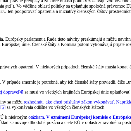
ímať právne predpisy a za ktoré oblasti politiky zostávajú zodpovedné
 atď.). Vo väčšine oblastí politiky sa uplatňuje spoločná právomoc EÚ
môže EÚ len podporovať opatrenia a iniciatívy členských štátov prostr
isia. Európsky parlament a Rada tieto návrhy preskúmajú a môžu navrh
 Európskej únie. Členské štáty a Komisia potom vykonávajú prijaté ro
právnych opatrení. V niektorých prípadoch členské štáty musia konať (
 prípade smerníc je potrebné, aby ich členské štáty previedli, čiže „t
ej doprave
[4]
sa musí vo všetkých krajinách Európskej únie uplatňovať
jiny sa môžu
rozhodnúť, ako chcú príslušný zákon vykonávať.
Napríkl
í
[5]
sa vykonávala odlišne vo všetkých členských štátoch.
 EÚ k niektorým
otázkam.
V oznámení Európskej komisie o Európskej 
íklad stanovuje dlhodobá pozícia a ciele EÚ v oblasti zdravotného posti