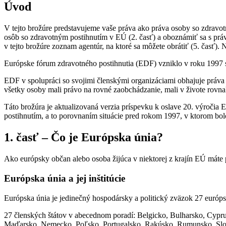
Úvod
V tejto brožúre predstavujeme vaše práva ako práva osoby so zdravo
osôb so zdravotným postihnutím v EÚ (2. časť) a oboznámiť sa s práva
v tejto brožúre zoznam agentúr, na ktoré sa môžete obrátiť (5. časť).
Európske fórum zdravotného postihnutia (EDF) vzniklo v roku 1997 s
EDF v spolupráci so svojimi členskými organizáciami obhajuje práva
všetky osoby mali právo na rovné zaobchádzanie, mali v živote rovnak
Táto brožúra je aktualizovaná verzia príspevku k oslave 20. výročia
postihnutím, a to porovnaním situácie pred rokom 1997, v ktorom bo
1. časť – Čo je Európska únia?
Ako európsky občan alebo osoba žijúca v niektorej z krajín EÚ máte p
Európska únia a jej inštitúcie
Európska únia je jedinečný hospodársky a politický zväzok 27 európs
27 členských štátov v abecednom poradí: Belgicko, Bulharsko, Cypru
Maďarsko, Nemecko, Poľsko, Portugalsko, Rakúsko, Rumunsko, Slove