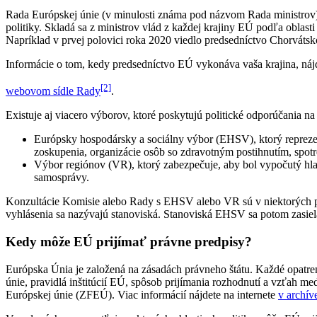
Rada Európskej únie (v minulosti známa pod názvom Rada ministrov) p
politiky. Skladá sa z ministrov vlád z každej krajiny EÚ podľa oblast
Napríklad v prvej polovici roka 2020 viedlo predsedníctvo Chorváts
Informácie o tom, kedy predsedníctvo EÚ vykonáva vaša krajina, náj
[2]
webovom sídle Rady
.
Existuje aj viacero výborov, ktoré poskytujú politické odporúčania na
Európsky hospodársky a sociálny výbor (EHSV), ktorý reprezen
zoskupenia, organizácie osôb so zdravotným postihnutím, spotre
Výbor regiónov (VR), ktorý zabezpečuje, aby bol vypočutý hlas
samosprávy.
Konzultácie Komisie alebo Rady s EHSV alebo VR sú v niektorých pr
vyhlásenia sa nazývajú stanoviská. Stanoviská EHSV sa potom zasie
Kedy môže EÚ prijímať právne predpisy?
Európska Únia je založená na zásadách právneho štátu. Každé opatren
únie, pravidlá inštitúcií EÚ, spôsob prijímania rozhodnutí a vzťa
Európskej únie (ZFEÚ). Viac informácií nájdete na internete
v archí