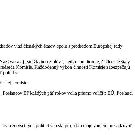
redsedov vlád členských štátov, spolu s predsedom Európskej rady
Nazýva sa aj „strážkyňou zmlúv“, keďže monitoruje, či členské štáty
jí predseda Komisie. Každodenný výkon činnosti Komisie zabezpečujú
 politiky.
ópskej komisie.
). Poslancov EP každých päť rokov volia priamo voliči z EÚ. Poslanci
tov a zo všetkých politických skupín, ktorí majú záujem presadzovať