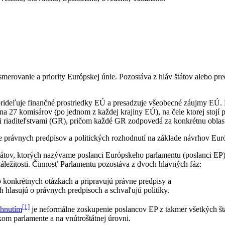
smerovanie a priority Európskej únie. Pozostáva z hláv štátov alebo p
prideľuje finančné prostriedky EÚ a presadzuje všeobecné záujmy EÚ. 
na 27 komisárov (po jednom z každej krajiny EÚ), na čele ktorej sto
i riaditeľstvami (GR), pričom každé GR zodpovedá za konkrétnu oblasť
 právnych predpisov a politických rozhodnutí na základe návrhov Eur
štátov, ktorých nazývame poslanci Európskeho parlamentu (poslanci EP
áležitosti. Činnosť Parlamentu pozostáva z dvoch hlavných fáz:
 konkrétnych otázkach a pripravujú právne predpisy a
h hlasujú o právnych predpisoch a schvaľujú politiky.
[1]
ihnutím
je neformálne zoskupenie poslancov EP z takmer všetkých štá
skom parlamente a na vnútroštátnej úrovni.