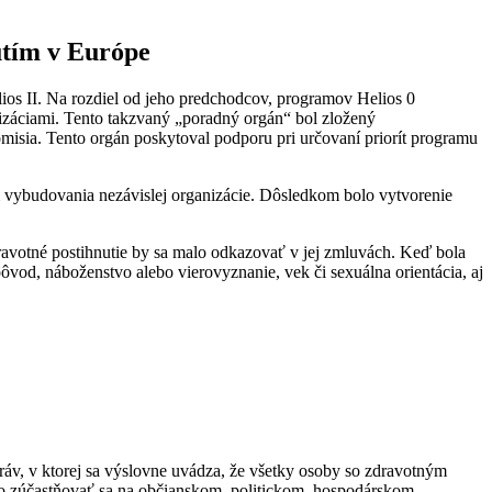
utím v Európe
ios II. Na rozdiel od jeho predchodcov, programov Helios 0
nizáciami. Tento takzvaný „poradný orgán“ bol zložený
misia. Tento orgán poskytoval podporu pri určovaní priorít programu
 vybudovania nezávislej organizácie. Dôsledkom bolo vytvorenie
dravotné postihnutie by sa malo odkazovať v jej zmluvách. Keď bola
vod, náboženstvo alebo vierovyznanie, vek či sexuálna orientácia, aj
v, v ktorej sa výslovne uvádza, že všetky osoby so zdravotným
vo zúčastňovať sa na občianskom, politickom, hospodárskom,