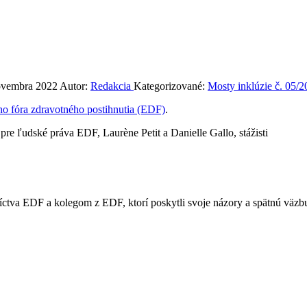
ovembra 2022
Autor:
Redakcia
Kategorizované:
Mosty inklúzie č. 05/2
eho fóra zdravotného postihnutia (EDF)
.
pre ľudské práva EDF, Laurène Petit a Danielle Gallo, stážisti
tva EDF a kolegom z EDF, ktorí poskytli svoje názory a spätnú väzb