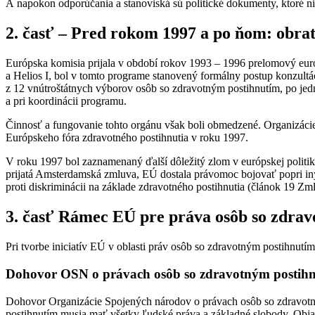
A napokon odporúčania a stanoviská sú politické dokumenty, ktoré ni
2. časť – Pred rokom 1997 a po ňom: obrat
Európska komisia prijala v období rokov 1993 – 1996 prelomový euró
a Helios I, bol v tomto programe stanovený formálny postup konzultá
z 12 vnútroštátnych výborov osôb so zdravotným postihnutím, po jedn
a pri koordinácii programu.
Činnosť a fungovanie tohto orgánu však boli obmedzené. Organizáci
Európskeho fóra zdravotného postihnutia v roku 1997.
V roku 1997 bol zaznamenaný ďalší dôležitý zlom v európskej politike
prijatá Amsterdamská zmluva, EÚ dostala právomoc bojovať popri inýc
proti diskriminácii na základe zdravotného postihnutia (článok 19 Z
3. časť Rámec EÚ pre práva osôb so zdra
Pri tvorbe iniciatív EÚ v oblasti práv osôb so zdravotným postihnutím 
Dohovor OSN o právach osôb so zdravotným postih
Dohovor Organizácie Spojených národov o právach osôb so zdravotný
postihnutím musia mať všetky ľudské práva a základné slobody. Obj