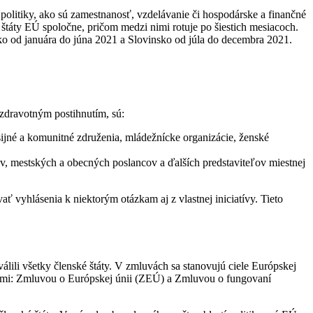
politiky, ako sú zamestnanosť, vzdelávanie či hospodárske a finančné
é štáty EÚ spoločne, pričom medzi nimi rotuje po šiestich mesiacoch.
ko od januára do júna 2021 a Slovinsko od júla do decembra 2021.
o zdravotným postihnutím, sú:
ijné a komunitné združenia, mládežnícke organizácie, ženské
ov, mestských a obecných poslancov a ďalších predstaviteľov miestnej
yhlásenia k niektorým otázkam aj z vlastnej iniciatívy. Tieto
ili všetky členské štáty. V zmluvách sa stanovujú ciele Európskej
uvami: Zmluvou o Európskej únii (ZEÚ) a Zmluvou o fungovaní