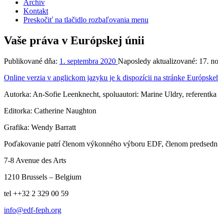
Archív
Kontakt
Preskočiť na tlačidlo rozbaľovania menu
Vaše práva v Európskej únii
Publikované dňa:
1. septembra 2020
Naposledy aktualizované:
17. n
Online verzia v anglickom jazyku je k dispozícii na stránke Európsk
Autorka: An-Sofie Leenknecht, spoluautori: Marine Uldry, referentka 
Editorka: Catherine Naughton
Grafika: Wendy Barratt
Poďakovanie patrí členom výkonného výboru EDF, členom predsedníc
7-8 Avenue des Arts
1210 Brussels – Belgium
tel ++32 2 329 00 59
info@edf-feph.org