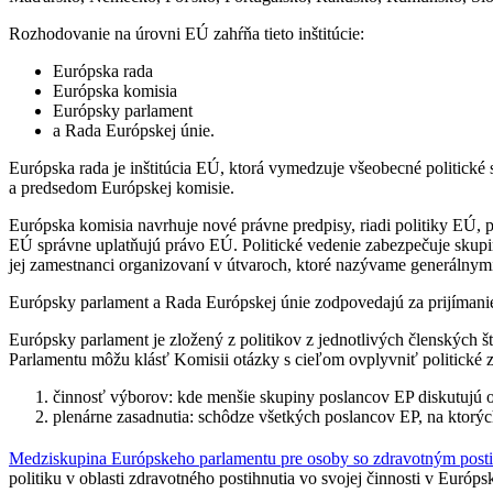
Rozhodovanie na úrovni EÚ zahŕňa tieto inštitúcie:
Európska rada
Európska komisia
Európsky parlament
a Rada Európskej únie.
Európska rada je inštitúcia EÚ, ktorá vymedzuje všeobecné politické 
a predsedom Európskej komisie.
Európska komisia navrhuje nové právne predpisy, riadi politiky EÚ, 
EÚ správne uplatňujú právo EÚ. Politické vedenie zabezpečuje skupi
jej zamestnanci organizovaní v útvaroch, ktoré nazývame generálnym
Európsky parlament a Rada Európskej únie zodpovedajú za prijímanie
Európsky parlament je zložený z politikov z jednotlivých členských 
Parlamentu môžu klásť Komisii otázky s cieľom ovplyvniť politické z
činnosť výborov: kde menšie skupiny poslancov EP diskutujú o
plenárne zasadnutia: schôdze všetkých poslancov EP, na ktorýc
Medziskupina Európskeho parlamentu pre osoby so zdravotným post
politiku v oblasti zdravotného postihnutia vo svojej činnosti v Európ