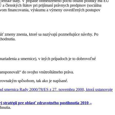
 členské štáty. V prípade obmedzeného počtu oblastí politiky má EÚ
 a členských štátov pri prijímaní právnych predpisov (sociálna
edníctvom financovania, výskumu a výmeny osvedčených postupov
núť zmeny znenia, ktoré sa nazývajú pozmeňujúce návrhy. Po
zhodnutia.
nariadenia a smernice), v iných prípadoch je to dobrovoľné
ransponovali“ do svojho vnútroštátneho práva.
 rovnakým spôsobom, tak ako je napísané.
ad smernica Rady 2000/78/ES z 27. novembra 2000, ktorá ustanovuje
stratégii pre oblasť zdravotného postihnutia 2010 –
hnutia.