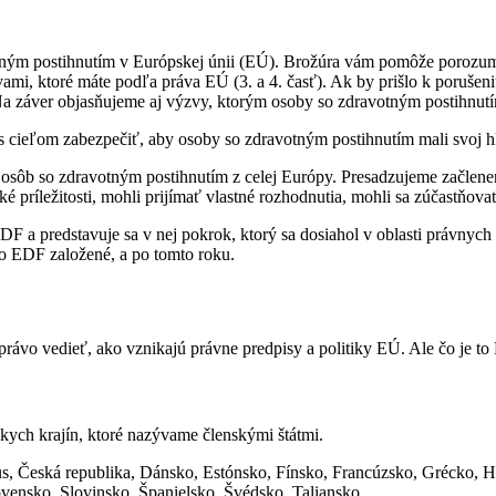
tným postihnutím v Európskej únii (EÚ). Brožúra vám pomôže porozumie
mi, ktoré máte podľa práva EÚ (3. a 4. časť). Ak by prišlo k porušeni
 Na záver objasňujeme aj výzvy, ktorým osoby so zdravotným postihnutím 
 cieľom zabezpečiť, aby osoby so zdravotným postihnutím mali svoj hl
 osôb so zdravotným postihnutím z celej Európy. Presadzujeme začlen
é príležitosti, mohli prijímať vlastné rozhodnutia, mohli sa zúčastňov
 EDF a predstavuje sa v nej pokrok, ktorý sa dosiahol v oblasti právny
lo EDF založené, a po tomto roku.
rávo vedieť, ako vznikajú právne predpisy a politiky EÚ. Ale čo je to
kych krajín, ktoré nazývame členskými štátmi.
s, Česká republika, Dánsko, Estónsko, Fínsko, Francúzsko, Grécko, H
nsko, Slovinsko, Španielsko, Švédsko, Taliansko.