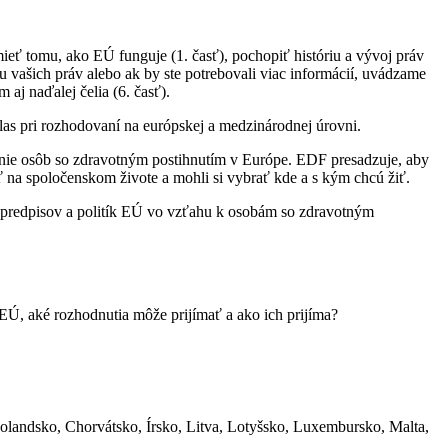
ť tomu, ako EÚ funguje (1. časť), pochopiť históriu a vývoj práv
u vašich práv alebo ak by ste potrebovali viac informácií, uvádzame
aj naďalej čelia (6. časť).
as pri rozhodovaní na európskej a medzinárodnej úrovni.
enie osôb so zdravotným postihnutím v Európe. EDF presadzuje, aby
ať na spoločenskom živote a mohli si vybrať kde a s kým chcú žiť.
ch predpisov a politík EÚ vo vzťahu k osobám so zdravotným
 EÚ, aké rozhodnutia môže prijímať a ako ich prijíma?
olandsko, Chorvátsko, Írsko, Litva, Lotyšsko, Luxembursko, Malta,