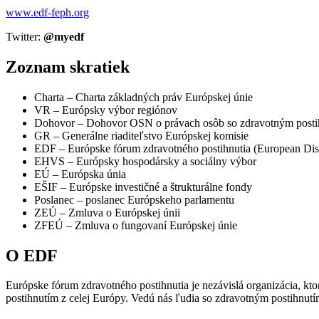
www.edf-feph.org
Twitter:
@myedf
Zoznam skratiek
Charta – Charta základných práv Európskej únie
VR – Európsky výbor regiónov
Dohovor – Dohovor OSN o právach osôb so zdravotným posti
GR – Generálne riaditeľstvo Európskej komisie
EDF – Európske fórum zdravotného postihnutia (European Dis
EHVS – Európsky hospodársky a sociálny výbor
EÚ – Európska únia
EŠIF – Európske investičné a štrukturálne fondy
Poslanec – poslanec Európskeho parlamentu
ZEÚ – Zmluva o Európskej únii
ZFEÚ – Zmluva o fungovaní Európskej únie
O EDF
Európske fórum zdravotného postihnutia je nezávislá organizácia, k
postihnutím z celej Európy. Vedú nás ľudia so zdravotným postihnutí