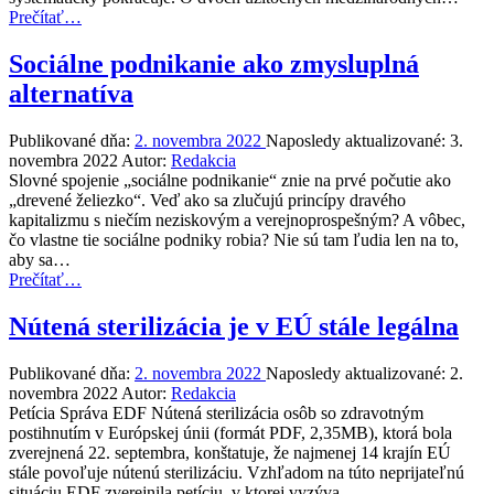
“Michaela
Prečítať
…
Hajduková
z
Sociálne podnikanie ako zmysluplná
NROZP:
alternatíva
v
pomoci
susedom
Publikované dňa:
2. novembra 2022
Naposledy aktualizované:
3.
pokračujeme
novembra 2022
Autor:
Redakcia
aj
Slovné spojenie „sociálne podnikanie“ znie na prvé počutie ako
po
„drevené želiezko“. Veď ako sa zlučujú princípy dravého
polroku”
kapitalizmu s niečím neziskovým a verejnoprospešným? A vôbec,
čo vlastne tie sociálne podniky robia? Nie sú tam ľudia len na to,
aby sa…
“Sociálne
Prečítať
…
podnikanie
ako
Nútená sterilizácia je v EÚ stále legálna
zmysluplná
alternatíva”
Publikované dňa:
2. novembra 2022
Naposledy aktualizované:
2.
novembra 2022
Autor:
Redakcia
Petícia Správa EDF Nútená sterilizácia osôb so zdravotným
postihnutím v Európskej únii (formát PDF, 2,35MB), ktorá bola
zverejnená 22. septembra, konštatuje, že najmenej 14 krajín EÚ
stále povoľuje nútenú sterilizáciu. Vzhľadom na túto neprijateľnú
situáciu EDF zverejnila petíciu, v ktorej vyzýva…