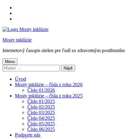
Preskočiť
na
Preskočiť
hlavnú
na
Preskočiť
navigáciu
hlavný
na
obsah
pätičku
Mosty inklúzie
Internetový časopis nielen pre ľudí so zdravotným postihnutím
Menu
Hľadať:
Úvod
Mosty inklúzie – čísla z roku 2026
Číslo 01/2026
Mosty inklúzie – čísla z roku 2025
Číslo 01/2025
Číslo 02/2025
Číslo 03/2025
Číslo 04/2025
Číslo 05/2025
Číslo 06/2025
Podporte nás