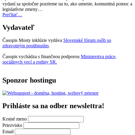
teraz
vydaní sa spoločne pozrieme na to, ako umenie, komunitná pomoc a
otvorená
legislatívne zmeny…
na
“Úvodník
Prečítať
…
predkladanie
–
návrhov”
Mosty
Vydavateľ
inklúzie
06/2025”
Časopis Mosty inklúzie vydáva
Slovenské fórum osôb so
zdravotným postihnutím
.
Časopis vychádza s finančnou podporou
Ministerstva práce,
sociálnych vecí a rodiny SR.
Sponzor hostingu
Prihláste sa na odber newslettra!
Krstné meno
Priezvisko
Email