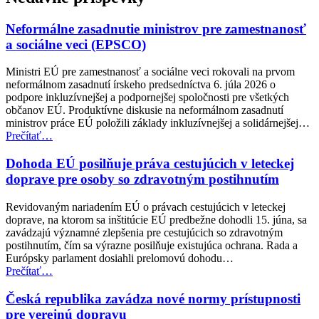
ľudí
s postihnutím,
Neformálne zasadnutie ministrov pre zamestnanosť
uľahčí
im
a sociálne veci (EPSCO)
to
komunikáciu
Ministri EÚ pre zamestnanosť a sociálne veci rokovali na prvom
aj
neformálnom zasadnutí írskeho predsedníctva 6. júla 2026 o
záchranu”
podpore inkluzívnejšej a podpornejšej spoločnosti pre všetkých
občanov EÚ. Produktívne diskusie na neformálnom zasadnutí
ministrov práce EÚ položili základy inkluzívnejšej a solidárnejšej…
“Neformálne
Prečítať
…
zasadnutie
ministrov
Dohoda EÚ posilňuje práva cestujúcich v leteckej
pre
doprave pre osoby so zdravotným postihnutím
zamestnanosť
a
Revidovaným nariadením EÚ o právach cestujúcich v leteckej
sociálne
doprave, na ktorom sa inštitúcie EÚ predbežne dohodli 15. júna, sa
veci
zavádzajú významné zlepšenia pre cestujúcich so zdravotným
(EPSCO)”
postihnutím, čím sa výrazne posilňuje existujúca ochrana. Rada a
Európsky parlament dosiahli prelomovú dohodu…
“Dohoda
Prečítať
…
EÚ
posilňuje
Česká republika zavádza nové normy prístupnosti
práva
pre verejnú dopravu