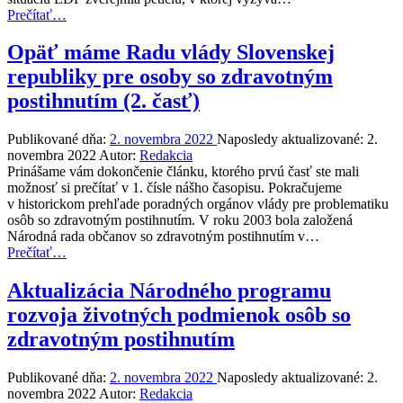
“Nútená
Prečítať
…
sterilizácia
je
Opäť máme Radu vlády Slovenskej
v
republiky pre osoby so zdravotným
EÚ
stále
postihnutím (2. časť)
legálna”
Publikované dňa:
2. novembra 2022
Naposledy aktualizované:
2.
novembra 2022
Autor:
Redakcia
Prinášame vám dokončenie článku, ktorého prvú časť ste mali
možnosť si prečítať v 1. čísle nášho časopisu. Pokračujeme
v historickom prehľade poradných orgánov vlády pre problematiku
osôb so zdravotným postihnutím. V roku 2003 bola založená
Národná rada občanov so zdravotným postihnutím v…
“Opäť
Prečítať
…
máme
Radu
Aktualizácia Národného programu
vlády
rozvoja životných podmienok osôb so
Slovenskej
republiky
zdravotným postihnutím
pre
osoby
Publikované dňa:
2. novembra 2022
Naposledy aktualizované:
2.
so
novembra 2022
Autor:
Redakcia
zdravotným