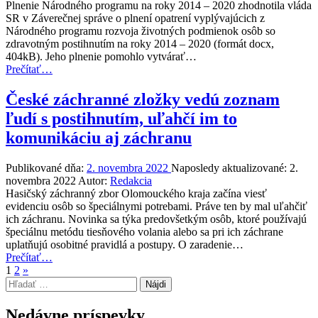
Plnenie Národného programu na roky 2014 – 2020 zhodnotila vláda
postihnutím
SR v Záverečnej správe o plnení opatrení vyplývajúcich z
(2.
Národného programu rozvoja životných podmienok osôb so
časť)”
zdravotným postihnutím na roky 2014 – 2020 (formát docx,
404kB). Jeho plnenie pomohlo vytvárať…
“Aktualizácia
Prečítať
…
Národného
programu
České záchranné zložky vedú zoznam
rozvoja
ľudí s postihnutím, uľahčí im to
životných
podmienok
komunikáciu aj záchranu
osôb
so
Publikované dňa:
2. novembra 2022
Naposledy aktualizované:
2.
zdravotným
novembra 2022
Autor:
Redakcia
postihnutím”
Hasičský záchranný zbor Olomouckého kraja začína viesť
evidenciu osôb so špeciálnymi potrebami. Práve ten by mal uľahčiť
ich záchranu. Novinka sa týka predovšetkým osôb, ktoré používajú
špeciálnu metódu tiesňového volania alebo sa pri ich záchrane
uplatňujú osobitné pravidlá a postupy. O zaradenie…
“České
Prečítať
…
Nasledujúca
záchranné
1
2
»
Hľadať:
stránka
zložky
vedú
zoznam
Nedávne príspevky