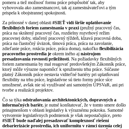
pomeru a tiež možnosť formu práce prispôsobiť tak, aby
vyhovovala ako zamestnancovi, tak aj zamestnávateľovi a tým
prispela k obojstrannej spokojnosti.
Za prínosné v danej oblasti
#SIEŤ vidí
širšie uplatňovanie
flexibilných foriem zamestnania v praxi
(pružný pracovný čas,
práca na skrátený pracovný čas, rozdielny rozvrhový režim
pracovnej doby, stlačený pracovný týždeň, kĺzavá pracovná doba,
práca na čiastočný úväzok, tímová práca, práca na zavolanie,
zdieľanie práce, rotácia práce, práca doma), nakoľko
flexibilizácia
pracovného prostredia je
okrem iného aj
nástrojom
presadzovania rovnosti príležitostí
. Na požiadavky flexibilných
foriem zamestnania by mal reagovať predovšetkým Zákonník práce,
ktorý môže výrazne napomôcť k spružneniu trhu práce. Súčasne
platný Zákonník práce nestavia viditeľné bariéry pri uplatňovaní
flexibility na trhu práce, legislatívne sú tieto formy práce síce
umožnené, avšak nie sú využívané ani samotným ÚPSVaR, ani pri
tvorbe a realizácii projektov.
Čo sa týka
odstraňovania architektonických, dopravných a
informačných bariér,
je nutné konštatovať, že v tomto smere došlo
prinajmenšom v oblasti legislatívy k výraznému pokroku. Samotné
vytvorenie legislatívnych podmienok je však nepostačujúce, preto
#SIEŤ bude naďalej presadzovať komplexnosť riešení
debarierizácie prostredia, ich uniformitu v rámci územia celej