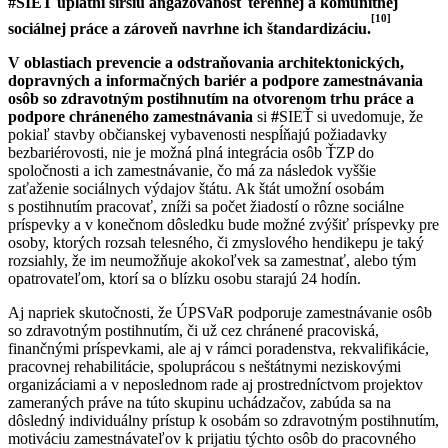
#SIEŤ uplatní širšiu angažovanosť terénnej a komunitnej
[10]
sociálnej práce a zároveň navrhne ich štandardizáciu.
V oblastiach prevencie a odstraňovania architektonických,
dopravných a informačných bariér a podpore zamestnávania
osôb so zdravotným postihnutím na otvorenom trhu práce a
podpore chráneného zamestnávania
si
#
SIEŤ si uvedomuje, že
pokiaľ stavby občianskej vybavenosti nespĺňajú požiadavky
bezbariérovosti, nie je možná plná integrácia osôb ŤZP do
spoločnosti a ich zamestnávanie, čo má za následok vyššie
zaťaženie sociálnych výdajov štátu. Ak štát umožní osobám
s postihnutím pracovať, zníži sa počet žiadostí o rôzne sociálne
príspevky a v konečnom dôsledku bude možné zvýšiť príspevky pre
osoby, ktorých rozsah telesného, či zmyslového hendikepu je taký
rozsiahly, že im neumožňuje akokoľvek sa zamestnať, alebo tým
opatrovateľom, ktorí sa o blízku osobu starajú 24 hodín.
Aj napriek skutočnosti, že ÚPSVaR podporuje zamestnávanie osôb
so zdravotným postihnutím, či už cez chránené pracoviská,
finančnými príspevkami, ale aj v rámci poradenstva, rekvalifikácie,
pracovnej rehabilitácie, spoluprácou s neštátnymi neziskovými
organizáciami a v neposlednom rade aj prostredníctvom projektov
zameraných práve na túto skupinu uchádzačov, zabúda sa na
dôsledný individuálny prístup k osobám so zdravotným postihnutím,
motiváciu zamestnávateľov k prijatiu týchto osôb do pracovného