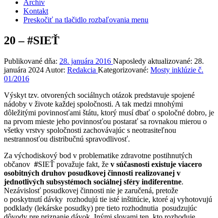
Archív
Kontakt
Preskočiť na tlačidlo rozbaľovania menu
20 – #SIEŤ
Publikované dňa:
28. januára 2016
Naposledy aktualizované:
28.
januára 2024
Autor:
Redakcia
Kategorizované:
Mosty inklúzie č.
01/2016
Výskyt tzv. otvorených sociálnych otázok predstavuje spojené
nádoby v živote každej spoločnosti. A tak medzi mnohými
dôležitými povinnosťami štátu, ktorý musí dbať o spoločné dobro, je
na prvom mieste jeho povinnosťou postarať sa rovnakou mierou o
všetky vrstvy spoločnosti zachovávajúc s neotrasiteľnou
nestrannosťou distribučnú spravodlivosť.
Za východiskový bod v problematike zdravotne postihnutých
občanov
#
SIEŤ považuje fakt, že
v súčasnosti existuje viacero
osobitných druhov posudkovej činnosti realizovanej v
jednotlivých subsystémoch sociálnej sféry indiferentne
.
Nezávislosť posudkovej činnosti nie je zaručená, pretože
o poskytnutí dávky rozhodujú tie isté inštitúcie, ktoré aj vyhotovujú
podklady (lekárske posudky) pre tieto rozhodnutia posudzujúc
dôvody pre priznanie dávok. Inými slovami ten, kto rozhoduje,