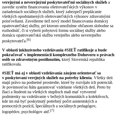
verejnými a neverejnými poskytovateľmi sociálnych služieb
a
zavedie systém financovania ošetrovateľských výkonov v
zariadeniach sociálnych služieb, ktorý zabezpečí preplácanie
všetkých opodstatnených ošetrovateľských výkonov zdravotnými
poisťovňami. Zavedieme tiež nový model financovania domácej
opatrovateľskej služby, pri ktorom umožníme občanom slobodne sa
rozhodnúť, či si vyberú pobytovú formu sociálnej služby alebo
domácu opatrovateľskú službu verejného alebo neverejného
[6]
poskytovateľa.
V oblasti inkluzívneho vzdelávania #SIEŤ ratifikuje a bude
pokračovať v implementácii komplexného Dohovoru o právach
osôb so zdravotným postihnutím,
ktorý Slovenská republika
ratifikovala.
#SIEŤ má aj v oblasti vzdelávania záujem orientovať sa
v poskytovaní verejných služieb na potreby klienta
. Všetky deti
majú právo na podnetné prostredie, ktoré by rozvíjalo ich potenciál.
Je povinnosťou štátu garantovať vzdelanie všetkých detí. Preto by
žiaci a študenti na všetkých stupňoch mali mať vytvorené
podmienky na vzdelávanie v bežných komunitách a kolektívoch,
kde im má byť poskytnutý potrebný počet asistentských a
pomocných pozícií, špeciálnych a sociálnych pedagógov,
[7]
logopédov, psychológov atď.