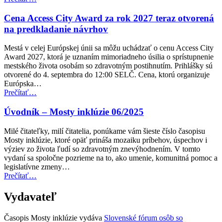
postihnutím”
republika
zavádza
Cena Access City Award za rok 2027 teraz otvorená
nové
na predkladanie návrhov
normy
prístupnosti
Mestá v celej Európskej únii sa môžu uchádzať o cenu Access City
pre
Award 2027, ktorá je uznaním mimoriadneho úsilia o sprístupnenie
verejnú
mestského života osobám so zdravotným postihnutím. Prihlášky sú
dopravu”
otvorené do 4. septembra do 12:00 SELČ. Cena, ktorú organizuje
Európska…
“Cena
Prečítať
…
Access
City
Úvodník – Mosty inklúzie 06/2025
Award
za
Milé čitateľky, milí čitatelia, ponúkame vám šieste číslo časopisu
rok
Mosty inklúzie, ktoré opäť prináša mozaiku príbehov, úspechov i
2027
výziev zo života ľudí so zdravotným znevýhodnením. V tomto
teraz
vydaní sa spoločne pozrieme na to, ako umenie, komunitná pomoc a
otvorená
legislatívne zmeny…
na
“Úvodník
Prečítať
…
predkladanie
–
návrhov”
Mosty
Vydavateľ
inklúzie
06/2025”
Časopis Mosty inklúzie vydáva
Slovenské fórum osôb so