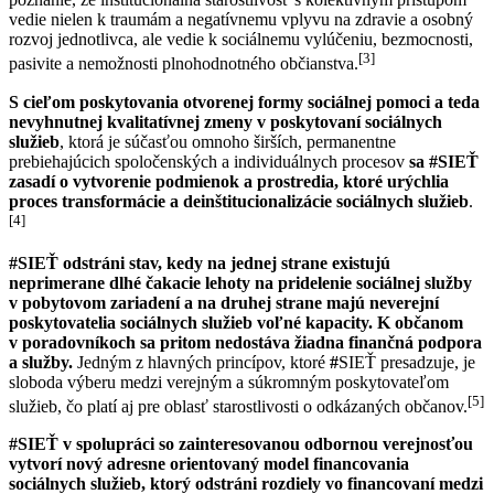
vedie nielen k traumám a negatívnemu vplyvu na zdravie a osobný
rozvoj jednotlivca, ale vedie k sociálnemu vylúčeniu, bezmocnosti,
[3]
pasivite a nemožnosti plnohodnotného občianstva.
S cieľom poskytovania otvorenej formy sociálnej pomoci a teda
nevyhnutnej kvalitatívnej zmeny v poskytovaní sociálnych
služieb
, ktorá je súčasťou omnoho širších, permanentne
prebiehajúcich spoločenských a individuálnych procesov
sa
#SIEŤ
zasadí o vytvorenie podmienok a prostredia, ktoré urýchlia
proces transformácie a deinštitucionalizácie sociálnych služieb
.
[4]
#SIEŤ odstráni stav, kedy na jednej strane existujú
neprimerane dlhé čakacie lehoty na pridelenie sociálnej služby
v pobytovom zariadení a na druhej strane majú neverejní
poskytovatelia sociálnych služieb voľné kapacity. K občanom
v poradovníkoch sa pritom nedostáva žiadna finančná podpora
a služby.
Jedným z hlavných princípov, ktoré
#
SIEŤ presadzuje, je
sloboda výberu medzi verejným a súkromným poskytovateľom
[5]
služieb, čo platí aj pre oblasť starostlivosti o odkázaných občanov.
#SIEŤ v spolupráci so zainteresovanou odbornou verejnosťou
vytvorí nový adresne orientovaný model financovania
sociálnych služieb, ktorý odstráni rozdiely vo financovaní medzi