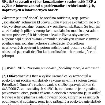
SR, tiež sa zasadí o výber konzultantov z radov osôb ŤZP a
zvýšenie informovanosti o problematike architektonických,
dopravných a informačných bariér.
Záverom je nutné dodať, že sociálna solidarita, resp. prvok
„sociálnosti“ zohrávajú kľúčovú úlohu v práve ako takom, no o to
viac vo sfére sociálnej pomoci a v sociálnych službách. Sú jedným
zo základných pilierov európskeho sociálneho modelu a zásadnou
mierou prispievajú k blahobytu a kvalite života obyvateľov.
Napomáhajú aj sceľovaniu komunít a sociálnych celkov v zmysle
posilňovania sociálnej kohézie a integrácie. Dôsledkom
navrhovaných opatrení je potom anticipovaný posun v sociálnej
oblasti od paternalistického ku koordinačno – harmonizujúcemu
prístupu.
[1] #Sieť. 2016.
Program pre oblasť „Sociálny rozvoj a ochrana“.
[2]
Odôvodnenie:
Obce a vyššie územné celky rozhodujú o
poskytovaní sociálnych služieb vykonávaných na svojom území.
Posudkovú činnosť a rozhodovanie o službe upravuje zákon č.
448/2008 Z. z. o sociálnych službách, toto konanie je originálnou
právomocou obce, podľa zákona o obciach a nemožno jej ju odňať.
Navyše o tieto plnenia žiada obyvateľ obce, ktorým je za určitých
podmienok aj cudzinec, resp. jeho príbuzný a poskytovanie služieb