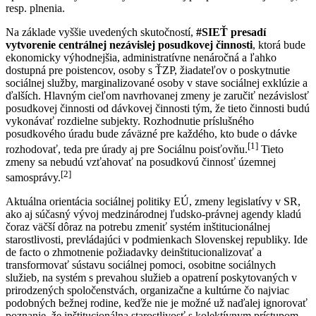
resp. plnenia.
Na základe vyššie uvedených skutočností,
#SIEŤ presadí
vytvorenie centrálnej nezávislej posudkovej činnosti
, ktorá bude
ekonomicky výhodnejšia, administratívne nenáročná a ľahko
dostupná pre poistencov, osoby s ŤZP, žiadateľov o poskytnutie
sociálnej služby, marginalizované osoby v stave sociálnej exklúzie a
ďalších. Hlavným cieľom navrhovanej zmeny je zaručiť nezávislosť
posudkovej činnosti od dávkovej činnosti tým, že tieto činnosti budú
vykonávať rozdielne subjekty. Rozhodnutie príslušného
posudkového úradu bude záväzné pre každého, kto bude o dávke
[1]
rozhodovať, teda pre úrady aj pre Sociálnu poisťovňu.
Tieto
zmeny sa nebudú vzťahovať na posudkovú činnosť územnej
[2]
samosprávy.
Aktuálna orientácia sociálnej politiky EÚ, zmeny legislatívy v SR,
ako aj súčasný vývoj medzinárodnej ľudsko-právnej agendy kladú
čoraz väčší dôraz na potrebu zmeniť systém inštitucionálnej
starostlivosti, prevládajúci v podmienkach Slovenskej republiky. Ide
de facto o zhmotnenie požiadavky deinštitucionalizovať a
transformovať sústavu sociálnej pomoci, osobitne sociálnych
služieb, na systém s prevahou služieb a opatrení poskytovaných v
prirodzených spoločenstvách, organizačne a kultúrne čo najviac
podobných bežnej rodine, keďže nie je možné už naďalej ignorovať
poznanie, že inštitucionálna starostlivosť s kolektívnym prístupom