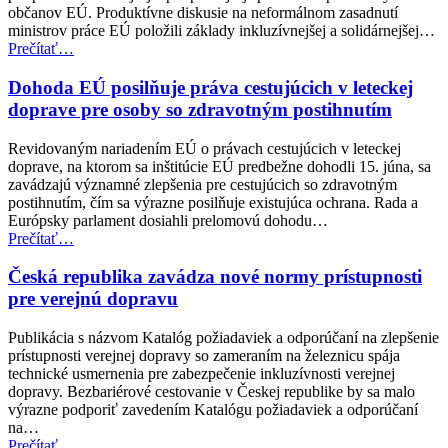
občanov EÚ. Produktívne diskusie na neformálnom zasadnutí
ministrov práce EÚ položili základy inkluzívnejšej a solidárnejšej…
“Neformálne
Prečítať
…
zasadnutie
ministrov
Dohoda EÚ posilňuje práva cestujúcich v leteckej
pre
doprave pre osoby so zdravotným postihnutím
zamestnanosť
a
Revidovaným nariadením EÚ o právach cestujúcich v leteckej
sociálne
doprave, na ktorom sa inštitúcie EÚ predbežne dohodli 15. júna, sa
veci
zavádzajú významné zlepšenia pre cestujúcich so zdravotným
(EPSCO)”
postihnutím, čím sa výrazne posilňuje existujúca ochrana. Rada a
Európsky parlament dosiahli prelomovú dohodu…
“Dohoda
Prečítať
…
EÚ
posilňuje
Česká republika zavádza nové normy prístupnosti
práva
pre verejnú dopravu
cestujúcich
v
Publikácia s názvom Katalóg požiadaviek a odporúčaní na zlepšenie
leteckej
prístupnosti verejnej dopravy so zameraním na železnicu spája
doprave
technické usmernenia pre zabezpečenie inkluzívnosti verejnej
pre
dopravy. Bezbariérové cestovanie v Českej republike by sa malo
osoby
výrazne podporiť zavedením Katalógu požiadaviek a odporúčaní
so
na…
zdravotným
“Česká
Prečítať
…