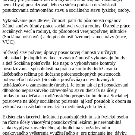
nemal by aj posudzovať, lebo sa stráca podstata nezávislosti
posudzovania zdravotného stavu a sociálneho stavu fyzickej osoby.
Vykonávanie posudkovej činnosti patrí do pôsobnosti orgánov
štátnej správy (úrady práce sociálnych vecí a rodiny, Ústredie práce
sociálnych vecí a rodiny), do pôsobnosti verejnoprávnej inštitúcie
(Sociálna poisťovňa) a do pôsobnosti územnej samosprávy (obce,
VÚC).
Súčasný stav právnej úpravy posudkovej činnosti v určitých
oblastiach je duplicitný, keď rovnakú činnosť vykonávajú úrady
a tiež Sociálna poisťovňa. Ide napr. o vykonávanie kontroly
posudzovania spôsobilosti na prácu a kontroly dodržiavania
liečebného režimu pri dočasne práceneschopných poistencoch,
poberateľoch dávok (Sociálna poisťovňa) a u evidovaných
uchádzačov o zamestnanie (úrady). Je tomu tak aj pri posudzovaní
dlhodobo nepriaznivého zdravotného stavu dieťaťa na účely
prídavku na dieťaťa a rodičovského príspevku úradom a Sociálnej
poisťovne na účely sociálneho poistenia, aj keď posudok k obom sa
vykonáva na základe rovnakých medicínskych kritérií.
Existencia viacerých inštitúcií posudzujúcich tú istú fyzickú osobu
na rôzne účely viacerými posudkovými lekármi je nerentabilná
a ako vyplýva z uvedeného, aj duplicitná s požadovaním
opakovaného vyšetrenia využiteľného aj pre priznanie inej dávky,