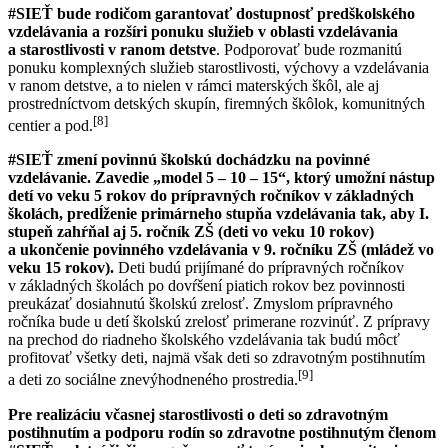
#SIEŤ bude rodičom garantovať dostupnosť predškolského
vzdelávania a rozšíri ponuku služieb v oblasti vzdelávania
a starostlivosti v ranom detstve
. Podporovať bude rozmanitú
ponuku komplexných služieb starostlivosti, výchovy a vzdelávania
v ranom detstve, a to nielen v rámci materských škôl, ale aj
prostredníctvom detských skupín, firemných škôlok, komunitných
[8]
centier a pod.
#SIEŤ zmení povinnú školskú dochádzku na povinné
vzdelávanie. Zavedie „model 5 – 10 – 15“, ktorý umožní nástup
detí vo veku 5 rokov do prípravných ročníkov v základných
školách, predĺženie primárneho stupňa vzdelávania tak, aby I.
stupeň zahŕňal aj 5. ročník ZŠ (deti vo veku 10 rokov)
a ukončenie povinného vzdelávania v 9. ročníku ZŠ (mládež vo
veku 15 rokov).
Deti budú prijímané do prípravných ročníkov
v základných školách po dovŕšení piatich rokov bez povinnosti
preukázať dosiahnutú školskú zrelosť. Zmyslom prípravného
ročníka bude u detí školskú zrelosť primerane rozvinúť. Z prípravy
na prechod do riadneho školského vzdelávania tak budú môcť
profitovať všetky deti, najmä však deti so zdravotným postihnutím
[9]
a deti zo sociálne znevýhodneného prostredia.
Pre realizáciu včasnej starostlivosti o deti so zdravotným
postihnutím a podporu rodín so zdravotne postihnutým členom