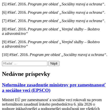
[5] #Sieť. 2016.
Program pre oblasť „Sociálny rozvoj a ochrana“.
[6] #Sieť. 2016.
Program pre oblasť „Sociálny rozvoj a ochrana“.
[7] #Sieť. 2016.
Program pre oblasť „Sociálny rozvoj a ochrana“.
[8] #Sieť. 2016.
Program pre oblasť „
Verejné služby – školstvo
a zdravotníctvo“
[9] #Sieť. 2016.
Program pre oblasť „
Verejné služby – školstvo
a zdravotníctvo“
[10] #Sieť. 2016.
Program pre oblasť „Sociálny rozvoj a ochrana“.
Preskočiť
Hľadať:
späť
na
Nedávne príspevky
hlavnú
navigáciu
Neformálne zasadnutie ministrov pre zamestnanosť
a sociálne veci (EPSCO)
Ministri EÚ pre zamestnanosť a sociálne veci rokovali na prvom
neformálnom zasadnutí írskeho predsedníctva 6. júla 2026 o
podpore inkluzívnejšej a podpornejšej spoločnosti pre všetkých