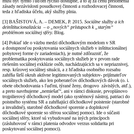
musí byť týmto ľuďom rýchlo dostupné, a to aj za cenu prelomenia
zásady nezávislosti posudkovej činnosti a rozhodovacej činnosti,
teda z hľadiska účelu, aký služby plnia.
[3] BAŠISTOVÁ, A. – DEMEK, P. 2015.
Sociálne služby a ich
deinštitucionalizácia – o „nových“ prístupoch k „starým“
problémom sociálnej sféry.
Blog.
[4] Pokiaľ ide o väzbu medzi dôchodkovým modelom v SR
a dostupnosťou poskytovania sociálnych služieb v inštitucionálnej
pobytovej forme (v zariadeniach), je nutné zdôrazniť, že
problematika poskytovania sociálnych služieb je v prvom rade
riešením sociálnej exklúzie osôb, nachádzajúcich sa v nepriaznivej,
resp. krízovej sociálnej situácii, a z hľadiska osobného rozsahu
zahŕňa širší okruh aktívne legitimovaných subjektov- prijímateľov
sociálnych služieb, ako len poberateľov dôchodkových dávok (o. i.
obete obchodovania s ľuďmi, týrané ženy, drogovo závislých, atď.),
a preto navrhujeme „nemiešať“, ani v rámci diskusie, prvoplánovo
trojpilierový dôchodkový model (ako systémový nástroj, patriaci do
poistného systému SR a zahŕňajúci dôchodkové poistenie (starobné
a invalidné), starobné dôchodkové sporenie a doplnkové
dôchodkové sporenie so sférou sociálnej pomoci. Ide o súčasti
sociálnej sféry, ktoré sú vybudované na iných princípoch
(zásluhovosť v rámci platenia odvodov verzus solidarita pri
poskytovaní sociálnej pomoci).