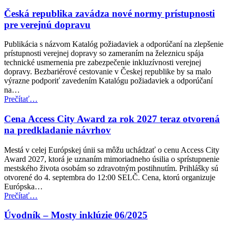
EÚ
posilňuje
Česká republika zavádza nové normy prístupnosti
práva
pre verejnú dopravu
cestujúcich
v
Publikácia s názvom Katalóg požiadaviek a odporúčaní na zlepšenie
leteckej
prístupnosti verejnej dopravy so zameraním na železnicu spája
doprave
technické usmernenia pre zabezpečenie inkluzívnosti verejnej
pre
dopravy. Bezbariérové cestovanie v Českej republike by sa malo
osoby
výrazne podporiť zavedením Katalógu požiadaviek a odporúčaní
so
na…
zdravotným
“Česká
Prečítať
…
postihnutím”
republika
zavádza
Cena Access City Award za rok 2027 teraz otvorená
nové
na predkladanie návrhov
normy
prístupnosti
Mestá v celej Európskej únii sa môžu uchádzať o cenu Access City
pre
Award 2027, ktorá je uznaním mimoriadneho úsilia o sprístupnenie
verejnú
mestského života osobám so zdravotným postihnutím. Prihlášky sú
dopravu”
otvorené do 4. septembra do 12:00 SELČ. Cena, ktorú organizuje
Európska…
“Cena
Prečítať
…
Access
City
Úvodník – Mosty inklúzie 06/2025
Award