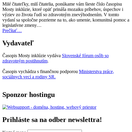
za
Milé čitateľky, milí čitatelia, ponúkame vám šieste číslo časopisu
rok
Mosty inklúzie, ktoré opäť prináša mozaiku príbehov, úspechov i
2027
výziev zo života ľudí so zdravotným znevýhodnením. V tomto
teraz
vydaní sa spoločne pozrieme na to, ako umenie, komunitná pomoc a
otvorená
legislatívne zmeny…
na
“Úvodník
Prečítať
…
predkladanie
–
návrhov”
Mosty
Vydavateľ
inklúzie
06/2025”
Časopis Mosty inklúzie vydáva
Slovenské fórum osôb so
zdravotným postihnutím
.
Časopis vychádza s finančnou podporou
Ministerstva práce,
sociálnych vecí a rodiny SR.
Sponzor hostingu
Prihláste sa na odber newslettra!