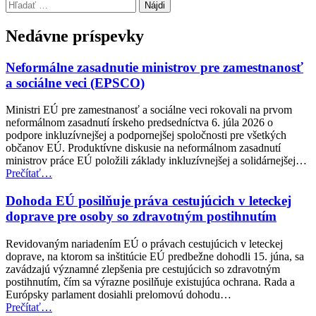
Preskočiť
Hľadať:
späť
na
Nedávne príspevky
hlavnú
navigáciu
Neformálne zasadnutie ministrov pre zamestnanosť
a sociálne veci (EPSCO)
Ministri EÚ pre zamestnanosť a sociálne veci rokovali na prvom
neformálnom zasadnutí írskeho predsedníctva 6. júla 2026 o
podpore inkluzívnejšej a podpornejšej spoločnosti pre všetkých
občanov EÚ. Produktívne diskusie na neformálnom zasadnutí
ministrov práce EÚ položili základy inkluzívnejšej a solidárnejšej…
“Neformálne
Prečítať
…
zasadnutie
ministrov
Dohoda EÚ posilňuje práva cestujúcich v leteckej
pre
doprave pre osoby so zdravotným postihnutím
zamestnanosť
a
Revidovaným nariadením EÚ o právach cestujúcich v leteckej
sociálne
doprave, na ktorom sa inštitúcie EÚ predbežne dohodli 15. júna, sa
veci
zavádzajú významné zlepšenia pre cestujúcich so zdravotným
(EPSCO)”
postihnutím, čím sa výrazne posilňuje existujúca ochrana. Rada a
Európsky parlament dosiahli prelomovú dohodu…
“Dohoda
Prečítať
…