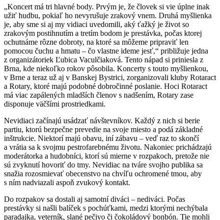
„Koncert má tri hlavné body. Prvým je, že človek si vie úplne inak
užiť hudbu, pokiaľ ho nevyrušuje zrakový vnem. Druhá myšlienka
je, aby sme si aj my vidiaci uvedomili, aký ťažký je život so
zrakovým postihnutím a tretím bodom je prestávka, počas ktorej
ochutnáme rôzne dobroty, na ktoré sa môžeme pripraviť len
pomocou čuchu a hmatu – čo vlastne ideme jesť,“ približuje jedna
z organizátoriek Ľubica Vaculčiaková. Tento nápad si priniesla z
Brna, kde niekoľko rokov pôsobila. Koncerty s touto myšlienkou,
v Brne a teraz už aj v Banskej Bystrici, zorganizovali kluby Rotaract
a Rotary, ktoré majú podobné dobročinné poslanie. Hoci Rotaract
má viac zapálených mladších členov s nadšením, Rotary zase
disponuje väčšími prostriedkami.
Nevidiaci začínajú usádzať návštevníkov. Každý z nich si berie
partiu, ktorú bezpečne prevedie na svoje miesto a podá základné
inštrukcie. Niektorí majú obavu, iní zábavu – veď raz to skončí
a vrátia sa k svojmu pestrofarebnému životu. Nakoniec prichádzajú
moderátorka a hudobníci, ktorí sú mierne v rozpakoch, pretože nie
sú zvyknutí hovoriť do tmy. Nevidiac na tváre svojho publika sa
snažia rozosmievať obecenstvo na chvíľu ochromené tmou, aby
s ním nadviazali aspoň zvukový kontakt.
Do rozpakov sa dostali aj samotní diváci – nediváci. Počas
prestávky si našli balíček s pochúťkami, medzi ktorými nechýbala
paradajka, veterník, slané pečivo či čokoládový bonbón. Tie mohli