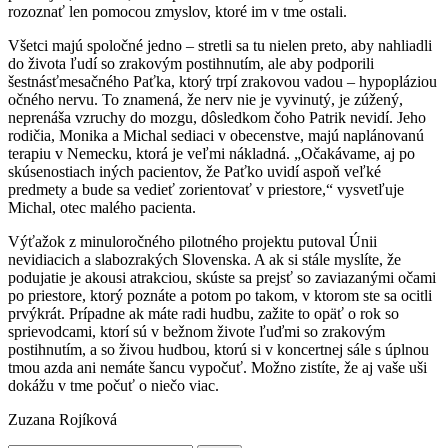
rozoznať len pomocou zmyslov, ktoré im v tme ostali.
Všetci majú spoločné jedno – stretli sa tu nielen preto, aby nahliadli
do života ľudí so zrakovým postihnutím, ale aby podporili
šestnásťmesačného Paťka, ktorý trpí zrakovou vadou – hypopláziou
očného nervu. To znamená, že nerv nie je vyvinutý, je zúžený,
neprenáša vzruchy do mozgu, dôsledkom čoho Patrik nevidí. Jeho
rodičia, Monika a Michal sediaci v obecenstve, majú naplánovanú
terapiu v Nemecku, ktorá je veľmi nákladná. „Očakávame, aj po
skúsenostiach iných pacientov, že Paťko uvidí aspoň veľké
predmety a bude sa vedieť zorientovať v priestore,“ vysvetľuje
Michal, otec malého pacienta.
Výťažok z minuloročného pilotného projektu putoval Únii
nevidiacich a slabozrakých Slovenska. A ak si stále myslíte, že
podujatie je akousi atrakciou, skúste sa prejsť so zaviazanými očami
po priestore, ktorý poznáte a potom po takom, v ktorom ste sa ocitli
prvýkrát. Prípadne ak máte radi hudbu, zažite to opäť o rok so
sprievodcami, ktorí sú v bežnom živote ľuďmi so zrakovým
postihnutím, a so živou hudbou, ktorú si v koncertnej sále s úplnou
tmou azda ani nemáte šancu vypočuť. Možno zistíte, že aj vaše uši
dokážu v tme počuť o niečo viac.
Zuzana Rojíková