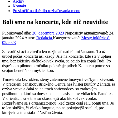
Archív
Kontakt
Preskočiť na tlačidlo rozbaľovania menu
Boli sme na koncerte, kde nič neuvidíte
Publikované dňa:
20. decembra 2023
Naposledy aktualizované:
24.
januára 2024
Autor:
Redakcia
Kategorizované:
Mosty inklúzie č.
05/2023
Zatvoriť si oči a chvíľu len rozjímať nad tónmi šansónu. To už
urobil počas koncertu asi každý. Ale na koncerte, kde ste v úplnej
tme, bez iskierky akéhokoľvek svetla, sa ocitlo len zopár ľudí. Po
úspešnom pilotnom ročníku pokračuje príbeh Koncertu potme so
svojou benefičnou myšlienkou.
Tmavá sála bez okien, steny zatemnené tmavými veľkými závesmi.
V predsieni banskobystrického Centra nezávislej kultúry Záhrada sa
ozýva vrava a čaká sa na troch sprievodcov so zrakovým
postihnutím, ktorí sa dnes zmenia na asistentov vidiacich. Paradox.
V orientácií sa v tme sú skúsenejší ako ktokoľvek vonku.
Rozprávame sa s organizátorkou, keď zrazu celú sálu pohltí tma. Je
to len skúška, či všetko funguje, no najpokojnejší ostali tí, pre
ktorých sa tma stala súčasťou života.