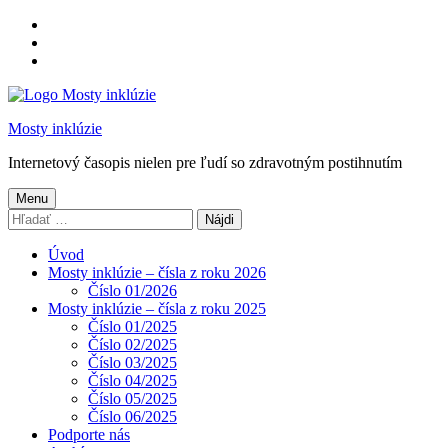
Preskočiť
na
Preskočiť
hlavnú
na
Preskočiť
navigáciu
hlavný
na
obsah
pätičku
Mosty inklúzie
Internetový časopis nielen pre ľudí so zdravotným postihnutím
Menu
Hľadať:
Úvod
Mosty inklúzie – čísla z roku 2026
Číslo 01/2026
Mosty inklúzie – čísla z roku 2025
Číslo 01/2025
Číslo 02/2025
Číslo 03/2025
Číslo 04/2025
Číslo 05/2025
Číslo 06/2025
Podporte nás