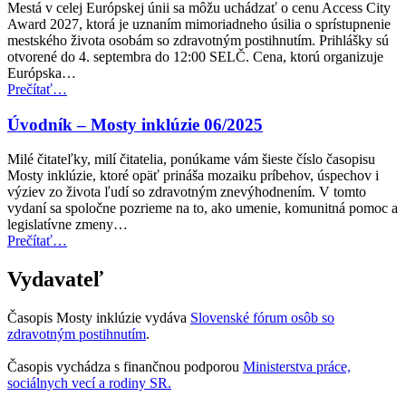
Mestá v celej Európskej únii sa môžu uchádzať o cenu Access City
pre
Award 2027, ktorá je uznaním mimoriadneho úsilia o sprístupnenie
verejnú
mestského života osobám so zdravotným postihnutím. Prihlášky sú
dopravu”
otvorené do 4. septembra do 12:00 SELČ. Cena, ktorú organizuje
Európska…
“Cena
Prečítať
…
Access
City
Úvodník – Mosty inklúzie 06/2025
Award
za
Milé čitateľky, milí čitatelia, ponúkame vám šieste číslo časopisu
rok
Mosty inklúzie, ktoré opäť prináša mozaiku príbehov, úspechov i
2027
výziev zo života ľudí so zdravotným znevýhodnením. V tomto
teraz
vydaní sa spoločne pozrieme na to, ako umenie, komunitná pomoc a
otvorená
legislatívne zmeny…
na
“Úvodník
Prečítať
…
predkladanie
–
návrhov”
Mosty
Vydavateľ
inklúzie
06/2025”
Časopis Mosty inklúzie vydáva
Slovenské fórum osôb so
zdravotným postihnutím
.
Časopis vychádza s finančnou podporou
Ministerstva práce,
sociálnych vecí a rodiny SR.