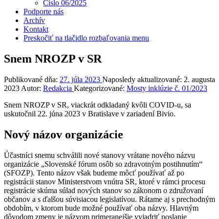
Číslo 06/2025
Podporte nás
Archív
Kontakt
Preskočiť na tlačidlo rozbaľovania menu
Snem NROZP v SR
Publikované dňa:
27. júla 2023
Naposledy aktualizované:
2. augusta
2023
Autor:
Redakcia
Kategorizované:
Mosty inklúzie č. 01/2023
Snem NROZP v SR, viackrát odkladaný kvôli COVID-u, sa
uskutočnil 22. júna 2023 v Bratislave v zariadení Bivio.
Nový názov organizácie
Účastníci snemu schválili nové stanovy vrátane nového názvu
organizácie „Slovenské fórum osôb so zdravotným postihnutím“
(SFOZP). Tento názov však budeme môcť používať až po
registrácii stanov Ministerstvom vnútra SR, ktoré v rámci procesu
registrácie skúma súlad nových stanov so zákonom o združovaní
občanov a s ďalšou súvisiacou legislatívou. Rátame aj s prechodným
obdobím, v ktorom bude možné používať oba názvy. Hlavným
dôvodom zmeny je názvom primeranejšie vyjadriť poslanie