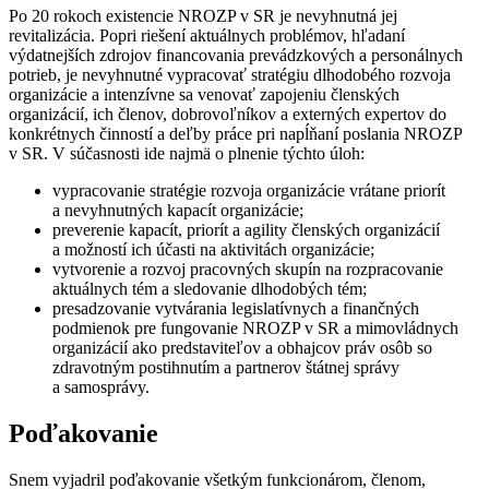
Po 20 rokoch existencie NROZP v SR je nevyhnutná jej
revitalizácia. Popri riešení aktuálnych problémov, hľadaní
výdatnejších zdrojov financovania prevádzkových a personálnych
potrieb, je nevyhnutné vypracovať stratégiu dlhodobého rozvoja
organizácie a intenzívne sa venovať zapojeniu členských
organizácií, ich členov, dobrovoľníkov a externých expertov do
konkrétnych činností a deľby práce pri napĺňaní poslania NROZP
v SR. V súčasnosti ide najmä o plnenie týchto úloh:
vypracovanie stratégie rozvoja organizácie vrátane priorít
a nevyhnutných kapacít organizácie;
preverenie kapacít, priorít a agility členských organizácií
a možností ich účasti na aktivitách organizácie;
vytvorenie a rozvoj pracovných skupín na rozpracovanie
aktuálnych tém a sledovanie dlhodobých tém;
presadzovanie vytvárania legislatívnych a finančných
podmienok pre fungovanie NROZP v SR a mimovládnych
organizácií ako predstaviteľov a obhajcov práv osôb so
zdravotným postihnutím a partnerov štátnej správy
a samosprávy.
Poďakovanie
Snem vyjadril poďakovanie všetkým funkcionárom, členom,