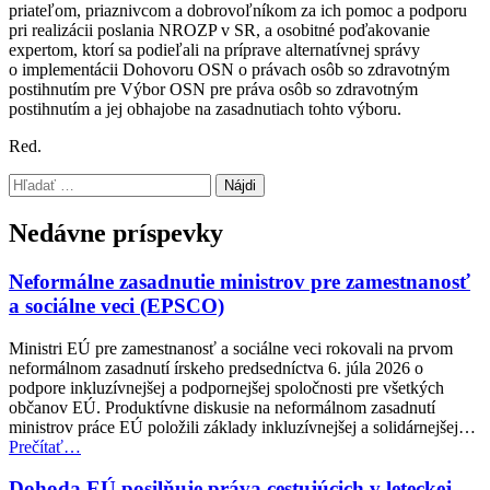
priateľom, priaznivcom a dobrovoľníkom za ich pomoc a podporu
pri realizácii poslania NROZP v SR, a osobitné poďakovanie
expertom, ktorí sa podieľali na príprave alternatívnej správy
o implementácii Dohovoru OSN o právach osôb so zdravotným
postihnutím pre Výbor OSN pre práva osôb so zdravotným
postihnutím a jej obhajobe na zasadnutiach tohto výboru.
Red.
Preskočiť
Hľadať:
späť
na
Nedávne príspevky
hlavnú
navigáciu
Neformálne zasadnutie ministrov pre zamestnanosť
a sociálne veci (EPSCO)
Ministri EÚ pre zamestnanosť a sociálne veci rokovali na prvom
neformálnom zasadnutí írskeho predsedníctva 6. júla 2026 o
podpore inkluzívnejšej a podpornejšej spoločnosti pre všetkých
občanov EÚ. Produktívne diskusie na neformálnom zasadnutí
ministrov práce EÚ položili základy inkluzívnejšej a solidárnejšej…
“Neformálne
Prečítať
…
zasadnutie
ministrov
Dohoda EÚ posilňuje práva cestujúcich v leteckej