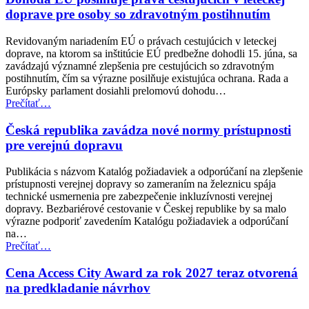
pre
doprave pre osoby so zdravotným postihnutím
zamestnanosť
a
Revidovaným nariadením EÚ o právach cestujúcich v leteckej
sociálne
doprave, na ktorom sa inštitúcie EÚ predbežne dohodli 15. júna, sa
veci
zavádzajú významné zlepšenia pre cestujúcich so zdravotným
(EPSCO)”
postihnutím, čím sa výrazne posilňuje existujúca ochrana. Rada a
Európsky parlament dosiahli prelomovú dohodu…
“Dohoda
Prečítať
…
EÚ
posilňuje
Česká republika zavádza nové normy prístupnosti
práva
pre verejnú dopravu
cestujúcich
v
Publikácia s názvom Katalóg požiadaviek a odporúčaní na zlepšenie
leteckej
prístupnosti verejnej dopravy so zameraním na železnicu spája
doprave
technické usmernenia pre zabezpečenie inkluzívnosti verejnej
pre
dopravy. Bezbariérové cestovanie v Českej republike by sa malo
osoby
výrazne podporiť zavedením Katalógu požiadaviek a odporúčaní
so
na…
zdravotným
“Česká
Prečítať
…
postihnutím”
republika
zavádza
Cena Access City Award za rok 2027 teraz otvorená
nové
na predkladanie návrhov
normy
prístupnosti