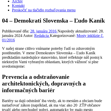
Archív
Kontakt
Preskočiť na tlačidlo rozbaľovania menu
04 – Demokrati Slovenska – Ľudo Kaník
Publikované dňa:
28. januára 2016
Naposledy aktualizované:
28.
januára 2024
Autor:
Redakcia
Kategorizované:
Mosty inklúzie č.
01/2016
V našej strane citlivo vnímame potreby ľudí so zdravotným
postihnutím. V mene Demokratov Slovenska – Ľudo Kaník
predkladám nasledujúce stanovisko, ktoré reflektuje náš postoj k
niektorým Vami vybraným oblastiam, ktorých vážnosť si plne
uvedomujeme:
Prevencia a odstraňovanie
architektonických, dopravných a
informačných bariér
Bariéry sa dajú odstrániť iba vtedy, ak to mestám a obciam bude
nariaďovať zákon (napríklad, ak ma viac ako 20 ZŤP občanov
trvalý alebo prechodný pobyt, automaticky by malo mesto