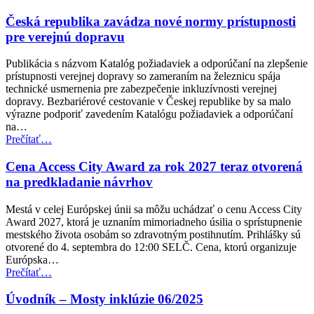
EÚ
posilňuje
Česká republika zavádza nové normy prístupnosti
práva
pre verejnú dopravu
cestujúcich
v
Publikácia s názvom Katalóg požiadaviek a odporúčaní na zlepšenie
leteckej
prístupnosti verejnej dopravy so zameraním na železnicu spája
doprave
technické usmernenia pre zabezpečenie inkluzívnosti verejnej
pre
dopravy. Bezbariérové cestovanie v Českej republike by sa malo
osoby
výrazne podporiť zavedením Katalógu požiadaviek a odporúčaní
so
na…
zdravotným
“Česká
Prečítať
…
postihnutím”
republika
zavádza
Cena Access City Award za rok 2027 teraz otvorená
nové
na predkladanie návrhov
normy
prístupnosti
Mestá v celej Európskej únii sa môžu uchádzať o cenu Access City
pre
Award 2027, ktorá je uznaním mimoriadneho úsilia o sprístupnenie
verejnú
mestského života osobám so zdravotným postihnutím. Prihlášky sú
dopravu”
otvorené do 4. septembra do 12:00 SELČ. Cena, ktorú organizuje
Európska…
“Cena
Prečítať
…
Access
City
Úvodník – Mosty inklúzie 06/2025
Award