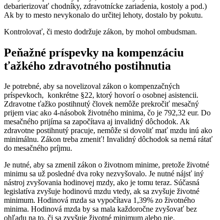
debarierizovať chodníky, zdravotnícke zariadenia, kostoly a pod.)
Ak by to mesto nevykonalo do určitej lehoty, dostalo by pokutu.
Kontrolovať, či mesto dodržuje zákon, by mohol ombudsman.
Peňažné príspevky na kompenzáciu
ťažkého zdravotného postihnutia
Je potrebné, aby sa novelizoval zákon o kompenzačných
príspevkoch, konkrétne §22, ktorý hovorí o osobnej asistencii.
Zdravotne ťažko postihnutý človek nemôže prekročiť mesačný
prijem viac ako 4-násobok životného minima, čo je 792,32 eur. Do
mesačného prijíma sa započítava aj invalidný dôchodok. Ak
zdravotne postihnutý pracuje, nemôže si dovoliť mať mzdu inú ako
minimálnu. Zákon treba zmeniť! Invalidný dôchodok sa nemá rátať
do mesačného príjmu.
Je nutné, aby sa zmenil zákon o životnom minime, pretože životné
minimu sa už posledné dva roky nezvyšovalo. Je nutné nájsť iný
nástroj zvyšovania hodinovej mzdy, ako je tomu teraz. Súčasná
legislatíva zvyšuje hodinovú mzdu vtedy, ak sa zvyšuje životné
minimum. Hodinová mzda sa vypočítava 1,39% zo životného
minima. Hodinová mzda by sa mala každoročne zvyšovať bez
ohľadu na to, či sa zvyšuje životné minimum alebo nie.