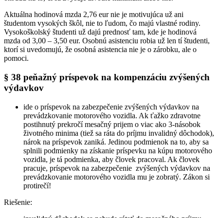
Aktuálna hodinová mzda 2,76 eur nie je motivujúca už ani
študentom vysokých škôl, nie to ľudom, čo majú vlastné rodiny.
Vysokoškolský študenti už dajú prednosť tam, kde je hodinová
mzda od 3,00 – 3,50 eur. Osobnú asistenciu robia už len tí študenti,
ktorí si uvedomujú, že osobná asistencia nie je o zárobku, ale o
pomoci.
§ 38 peňažný príspevok na kompenzáciu zvýšených
výdavkov
ide o príspevok na zabezpečenie zvýšených výdavkov na
prevádzkovanie motorového vozidla. Ak ťažko zdravotne
postihnutý prekročí mesačný prijem o viac ako 3-násobok
životného minima (tiež sa ráta do príjmu invalidný dôchodok),
nárok na príspevok zaniká. Jedinou podmienok na to, aby sa
splnili podmienky na získanie príspevku na kúpu motorového
vozidla, je tá podmienka, aby človek pracoval. Ak človek
pracuje, príspevok na zabezpečenie zvýšených výdavkov na
prevádzkovanie motorového vozidla mu je zobratý. Zákon si
protirečí!
Riešenie: