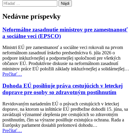
Preskočiť
Hľadať:
späť
na
Nedávne príspevky
hlavnú
navigáciu
Neformálne zasadnutie ministrov pre zamestnanosť
a sociálne veci (EPSCO)
Ministri EÚ pre zamestnanosť a sociálne veci rokovali na prvom
neformálnom zasadnutí írskeho predsedníctva 6. júla 2026 o
podpore inkluzívnejšej a podpornejšej spoločnosti pre všetkých
občanov EÚ. Produktívne diskusie na neformálnom zasadnutí
ministrov práce EÚ položili základy inkluzívnejšej a solidárnejšej…
“Neformálne
Prečítať
…
zasadnutie
ministrov
Dohoda EÚ posilňuje práva cestujúcich v leteckej
pre
doprave pre osoby so zdravotným postihnutím
zamestnanosť
a
Revidovaným nariadením EÚ o právach cestujúcich v leteckej
sociálne
doprave, na ktorom sa inštitúcie EÚ predbežne dohodli 15. júna, sa
veci
zavádzajú významné zlepšenia pre cestujúcich so zdravotným
(EPSCO)”
postihnutím, čím sa výrazne posilňuje existujúca ochrana. Rada a
Európsky parlament dosiahli prelomovú dohodu…
“Dohoda
Prečítať
…