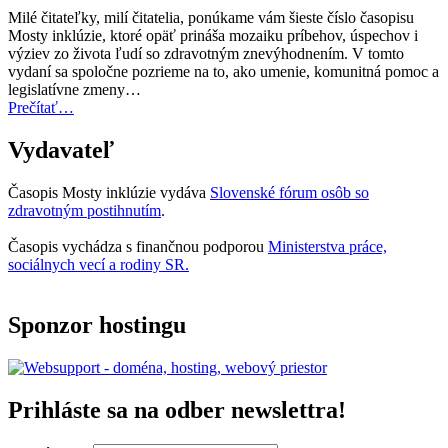
za
Milé čitateľky, milí čitatelia, ponúkame vám šieste číslo časopisu
rok
Mosty inklúzie, ktoré opäť prináša mozaiku príbehov, úspechov i
2027
výziev zo života ľudí so zdravotným znevýhodnením. V tomto
teraz
vydaní sa spoločne pozrieme na to, ako umenie, komunitná pomoc a
otvorená
legislatívne zmeny…
na
“Úvodník
Prečítať
…
predkladanie
–
návrhov”
Mosty
Vydavateľ
inklúzie
06/2025”
Časopis Mosty inklúzie vydáva
Slovenské fórum osôb so
zdravotným postihnutím
.
Časopis vychádza s finančnou podporou
Ministerstva práce,
sociálnych vecí a rodiny SR.
Sponzor hostingu
Prihláste sa na odber newslettra!