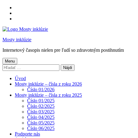
Preskočiť
na
Preskočiť
hlavnú
na
Preskočiť
navigáciu
hlavný
na
obsah
pätičku
Mosty inklúzie
Internetový časopis nielen pre ľudí so zdravotným postihnutím
Menu
Hľadať:
Úvod
Mosty inklúzie – čísla z roku 2026
Číslo 01/2026
Mosty inklúzie – čísla z roku 2025
Číslo 01/2025
Číslo 02/2025
Číslo 03/2025
Číslo 04/2025
Číslo 05/2025
Číslo 06/2025
Podporte nás