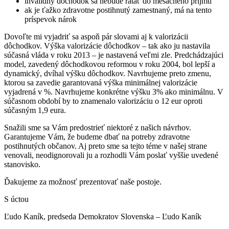
invalidný dôchodok sa nebude rátať do mesačného príjmu
ak je ťažko zdravotne postihnutý zamestnaný, má na tento
príspevok nárok
Dovoľte mi vyjadriť sa aspoň pár slovami aj k valorizácii
dôchodkov. Výška valorizácie dôchodkov – tak ako ju nastavila
súčasná vláda v roku 2013 – je nastavená veľmi zle. Predchádzajúci
model, zavedený dôchodkovou reformou v roku 2004, bol lepší a
dynamický, dvíhal výšku dôchodkov. Navrhujeme preto zmenu,
ktorou sa zavedie garantovaná výška minimálnej valorizácie
vyjadrená v %. Navrhujeme konkrétne výšku 3% ako minimálnu. V
súčasnom období by to znamenalo valorizáciu o 12 eur oproti
súčasným 1,9 eura.
Snažili sme sa Vám predostrieť niektoré z našich návrhov.
Garantujeme Vám, že budeme dbať na potreby zdravotne
postihnutých občanov. Aj preto sme sa tejto téme v našej strane
venovali, neodignorovali ju a rozhodli Vám poslať vyššie uvedené
stanovisko.
Ďakujeme za možnosť prezentovať naše postoje.
S úctou
Ľudo Kaník, predseda Demokratov Slovenska – Ľudo Kaník