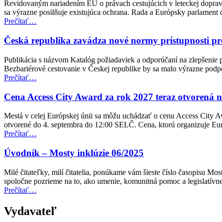
zamestnanosť
Revidovaným nariadením EÚ o právach cestujúcich v leteckej doprave
a
sa výrazne posilňuje existujúca ochrana. Rada a Európsky parlamen
sociálne
“Dohoda
Prečítať
…
veci
EÚ
(EPSCO)”
posilňuje
Česká republika zavádza nové normy prístupnosti pr
práva
cestujúcich
Publikácia s názvom Katalóg požiadaviek a odporúčaní na zlepšenie p
v
Bezbariérové cestovanie v Českej republike by sa malo výrazne pod
leteckej
“Česká
Prečítať
…
doprave
republika
pre
zavádza
Cena Access City Award za rok 2027 teraz otvorená 
osoby
nové
so
normy
Mestá v celej Európskej únii sa môžu uchádzať o cenu Access City A
zdravotným
prístupnosti
otvorené do 4. septembra do 12:00 SELČ. Cena, ktorú organizuje E
postihnutím”
pre
“Cena
Prečítať
…
verejnú
Access
dopravu”
City
Úvodník – Mosty inklúzie 06/2025
Award
za
Milé čitateľky, milí čitatelia, ponúkame vám šieste číslo časopisu M
rok
spoločne pozrieme na to, ako umenie, komunitná pomoc a legislatí
2027
“Úvodník
Prečítať
…
teraz
–
otvorená
Mosty
Vydavateľ
na
inklúzie