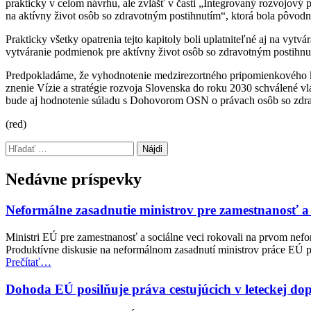
prakticky v celom návrhu, ale zvlášť v časti „Integrovaný rozvojový p
na aktívny život osôb so zdravotným postihnutím“, ktorá bola pôvodn
Prakticky všetky opatrenia tejto kapitoly boli uplatniteľné aj na vytv
vytváranie podmienok pre aktívny život osôb so zdravotným postihnu
Predpokladáme, že vyhodnotenie medzirezortného pripomienkového ko
znenie Vízie a stratégie rozvoja Slovenska do roku 2030 schválené
bude aj hodnotenie súladu s Dohovorom OSN o právach osôb so zdr
(red)
Preskočiť
Hľadať:
späť
na
Nedávne príspevky
hlavnú
navigáciu
Neformálne zasadnutie ministrov pre zamestnanosť a
Ministri EÚ pre zamestnanosť a sociálne veci rokovali na prvom nefo
Produktívne diskusie na neformálnom zasadnutí ministrov práce EÚ po
“Neformálne
Prečítať
…
zasadnutie
ministrov
Dohoda EÚ posilňuje práva cestujúcich v leteckej d
pre