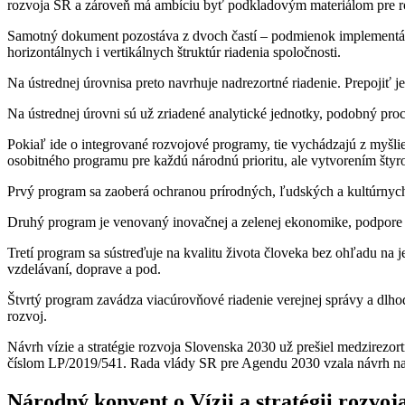
rozvoja SR a zároveň má ambíciu byť podkladovým materiálom pre 
Samotný dokument pozostáva z dvoch častí – podmienok implementácie
horizontálnych i vertikálnych štruktúr riadenia spoločnosti.
Na ústrednej úrovnisa preto navrhuje nadrezortné riadenie. Prepojiť j
Na ústrednej úrovni sú už zriadené analytické jednotky, podobný pr
Pokiaľ ide o integrované rozvojové programy, tie vychádzajú z myšli
osobitného programu pre každú národnú prioritu, ale vytvorením šty
Prvý program sa zaoberá ochranou prírodných, ľudských a kultúrnych
Druhý program je venovaný inovačnej a zelenej ekonomike, podpore 
Tretí program sa sústreďuje na kvalitu života človeka bez ohľadu na je
vzdelávaní, doprave a pod.
Štvrtý program zavádza viacúrovňové riadenie verejnej správy a dlho
rozvoj.
Návrh vízie a stratégie rozvoja Slovenska 2030 už prešiel medzirezo
číslom LP/2019/541. Rada vlády SR pre Agendu 2030 vzala návrh na 
Národný konvent o Vízii a stratégii rozvo