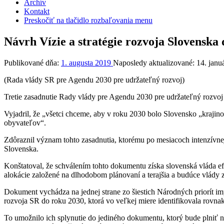
Archív
Kontakt
Preskočiť na tlačidlo rozbaľovania menu
Návrh Vízie a stratégie rozvoja Slovenska
Publikované dňa:
1. augusta 2019
Naposledy aktualizované:
14. janu
(Rada vlády SR pre Agendu 2030 pre udržateľný rozvoj)
Tretie zasadnutie Rady vlády pre Agendu 2030 pre udržateľný rozvoj 1
Vyjadril, že „všetci chceme, aby v roku 2030 bolo Slovensko „krajino
obyvateľov“.
Zdôraznil význam tohto zasadnutia, ktorému po mesiacoch intenzívnej
Slovenska.
Konštatoval, že schválením tohto dokumentu získa slovenská vláda efe
alokácie založené na dlhodobom plánovaní a terajšia a budúce vlády 
Dokument vychádza na jednej strane zo šiestich Národných priorít i
rozvoja SR do roku 2030, ktorá vo veľkej miere identifikovala rovnaké
To umožnilo ich splynutie do jediného dokumentu, ktorý bude plniť 