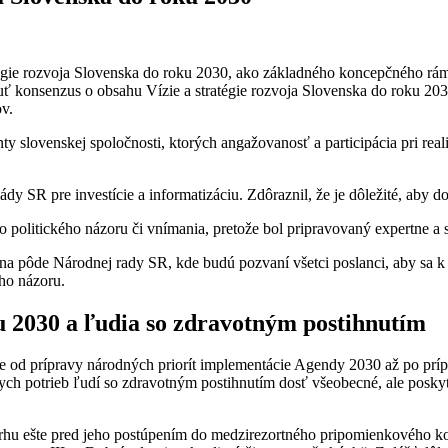
gie rozvoja Slovenska do roku 2030, ako základného koncepčného rámc
ť konsenzus o obsahu Vízie a stratégie rozvoja Slovenska do roku 20
ov.
lovenskej spoločnosti, ktorých angažovanosť a participácia pri realiz
y SR pre investície a informatizáciu. Zdôraznil, že je dôležité, ab
 politického názoru či vnímania, pretože bol pripravovaný expertne a s
tu na pôde Národnej rady SR, kde budú pozvaní všetci poslanci, aby sa
ho názoru.
ku 2030 a ľudia so zdravotným postihnutím
 od prípravy národných priorít implementácie Agendy 2030 až po prípr
 potrieb ľudí so zdravotným postihnutím dosť všeobecné, ale poskytli 
rhu ešte pred jeho postúpením do medzirezortného pripomienkového ko