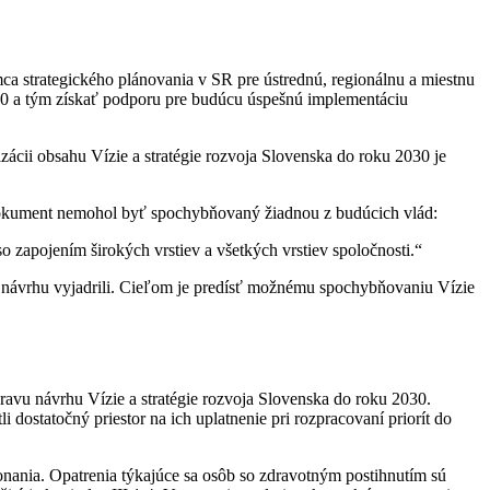
a strategického plánovania v SR pre ústrednú, regionálnu a miestnu
30 a tým získať podporu pre budúcu úspešnú implementáciu
ácii obsahu Vízie a stratégie rozvoja Slovenska do roku 2030 je
y dokument nemohol byť spochybňovaný žiadnou z budúcich vlád:
o zapojením širokých vrstiev a všetkých vrstiev spoločnosti.“
 k návrhu vyjadrili. Cieľom je predísť možnému spochybňovaniu Vízie
avu návrhu Vízie a stratégie rozvoja Slovenska do roku 2030.
dostatočný priestor na ich uplatnenie pri rozpracovaní priorít do
nania. Opatrenia týkajúce sa osôb so zdravotným postihnutím sú