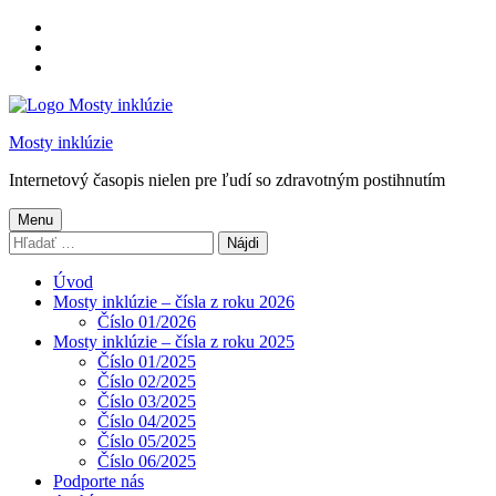
Preskočiť
na
Preskočiť
hlavnú
na
Preskočiť
navigáciu
hlavný
na
obsah
pätičku
Mosty inklúzie
Internetový časopis nielen pre ľudí so zdravotným postihnutím
Menu
Hľadať:
Úvod
Mosty inklúzie – čísla z roku 2026
Číslo 01/2026
Mosty inklúzie – čísla z roku 2025
Číslo 01/2025
Číslo 02/2025
Číslo 03/2025
Číslo 04/2025
Číslo 05/2025
Číslo 06/2025
Podporte nás