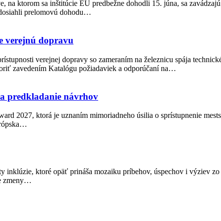
, na ktorom sa inštitúcie EÚ predbežne dohodli 15. júna, sa zavádzajú
t dosiahli prelomovú dohodu…
e verejnú dopravu
rístupnosti verejnej dopravy so zameraním na železnicu spája technick
poriť zavedením Katalógu požiadaviek a odporúčaní na…
na predkladanie návrhov
ward 2027, ktorá je uznaním mimoriadneho úsilia o sprístupnenie mest
urópska…
osty inklúzie, ktoré opäť prináša mozaiku príbehov, úspechov i výziev
vne zmeny…