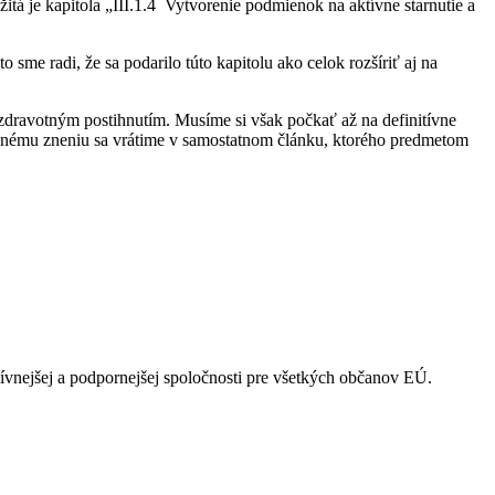
žitá je kapitola „III.1.4 Vytvorenie podmienok na aktívne starnutie a
 sme radi, že sa podarilo túto kapitolu ako celok rozšíriť aj na
dravotným postihnutím. Musíme si však počkať až na definitívne
lenému zneniu sa vrátime v samostatnom článku, ktorého predmetom
ívnejšej a podpornejšej spoločnosti pre všetkých občanov EÚ.