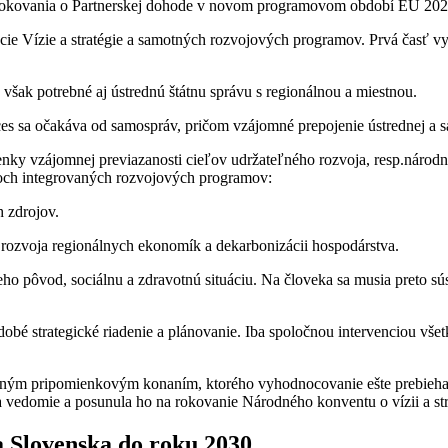
rokovania o Partnerskej dohode v novom programovom období EÚ 202
 Vízie a stratégie a samotných rozvojových programov. Prvá časť vyc
e však potrebné aj ústrednú štátnu správu s regionálnou a miestnou.
oces sa očakáva od samospráv, pričom vzájomné prepojenie ústrednej a
enky vzájomnej previazanosti cieľov udržateľného rozvoja, resp.národ
roch integrovaných rozvojových programov:
 zdrojov.
rozvoja regionálnych ekonomík a dekarbonizácii hospodárstva.
ho pôvod, sociálnu a zdravotnú situáciu. Na človeka sa musia preto súst
dobé strategické riadenie a plánovanie. Iba spoločnou intervenciou vš
rtným pripomienkovým konaním, ktorého vyhodnocovanie ešte prebieha. 
vedomie a posunula ho na rokovanie Národného konventu o vízii a str
ja Slovenska do roku 2030