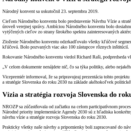
Národný konvent sa uskutočnil 23. septembra 2019.
Cieľom Národného konventu bolo predstavenie Návrhu Vízie a straté
úroveň verejnej správy. Ambíciou Národného konventu bolo dosiahnu
vytýčených cieľov zo strany širokého spektra zainteresovaných aktér
Zloženie Národného konventu odzrkadľovalo všetky kľúčové segmenty s
kľúčová. Bolo pozvaných viac ako 100 zástupcov rôznych inštitúcií.
Rokovanie Národného konventu viedol Richard Raši, podpredseda vlád
„V celom dokumente nenájdete nič, čo sa týka politiky, alebo nejakého
Vicepremiér informoval, že sa pripravujeaj prezentácia tohto projek
a stratégie Slovenska do roku 2030 na základe akéhokoľvek politické
Vízia a stratégia rozvoja Slovenska do ro
NROZP sa zúčastňovala od začiatku na celom participatívnom procese
Národné priority implementácie Agendy 2030 sú z hľadiska konkrétnych
návrhu vízie a stratégie rozvoja Slovenska do roku 2030.
Prakticky všetky naše návrhy a pripomienky boli zapracované do náv