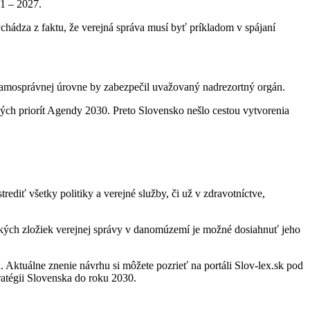
1 – 2027.
hádza z faktu, že verejná správa musí byť príkladom v spájaní
 samosprávnej úrovne by zabezpečil uvažovaný nadrezortný orgán.
ných priorít Agendy 2030. Preto Slovensko nešlo cestou vytvorenia
rediť všetky politiky a verejné služby, či už v zdravotníctve,
etkých zložiek verejnej správy v danomúzemí je možné dosiahnuť jeho
Aktuálne znenie návrhu si môžete pozrieť na portáli Slov-lex.sk pod
atégii Slovenska do roku 2030.