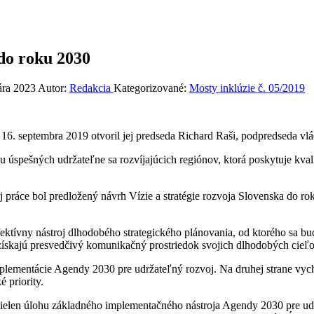
 do roku 2030
ára 2023
Autor:
Redakcia
Kategorizované:
Mosty inklúzie č. 05/2019
6. septembra 2019 otvoril jej predseda Richard Raši, podpredseda vlád
u úspešných udržateľne sa rozvíjajúcich regiónov, ktorá poskytuje kval
 práce bol predložený návrh Vízie a stratégie rozvoja Slovenska do r
ktívny nástroj dlhodobého strategického plánovania, od ktorého sa budú
získajú presvedčivý komunikačný prostriedok svojich dlhodobých cieľov
mplementácie Agendy 2030 pre udržateľný rozvoj. Na druhej strane vyc
 priority.
nielen úlohu základného implementačného nástroja Agendy 2030 pre udrž