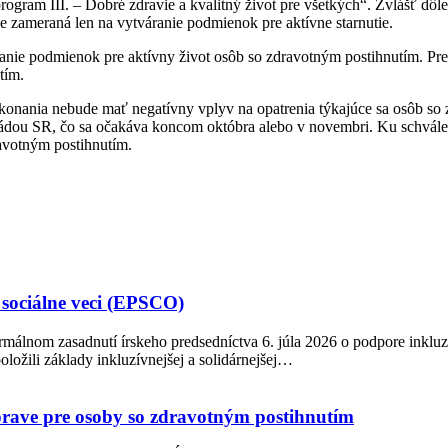
rogram III. – Dobré zdravie a kvalitný život pre všetkých“. Zvlášť dôle
e zameraná len na vytváranie podmienok pre aktívne starnutie.
áranie podmienok pre aktívny život osôb so zdravotným postihnutím. Preto
tím.
nania nebude mať negatívny vplyv na opatrenia týkajúce sa osôb so z
 vládou SR, čo sa očakáva koncom októbra alebo v novembri. Ku schvá
avotným postihnutím.
 sociálne veci (EPSCO)
rmálnom zasadnutí írskeho predsedníctva 6. júla 2026 o podpore inkluz
ložili základy inkluzívnejšej a solidárnejšej…
oprave pre osoby so zdravotným postihnutím