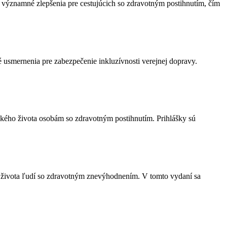
 významné zlepšenia pre cestujúcich so zdravotným postihnutím, čím
é usmernenia pre zabezpečenie inkluzívnosti verejnej dopravy.
ského života osobám so zdravotným postihnutím. Prihlášky sú
 zo života ľudí so zdravotným znevýhodnením. V tomto vydaní sa