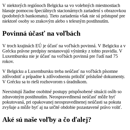
V niektorých regiónoch Belgicka sa vo volebných miestnostiach
hlasuje pomocou špeciálnych stacionárnych zariadení s obrazovkou
(podobných bankomatu). Tieto zariadenia však nie sú prístupné pre
niektoré osoby so zrakovým alebo s telesným postihnutím.
Povinná účasť na voľbách
V troch krajinách EÚ je účasť na voľbách povinná. V Belgicku a v
Grécku právne predpisy nestanovujú výnimky z tohto pravidla. V
Luxembursku nie je účasť na voľbách povinná pre ľudí nad 75
rokov.
V Belgicku a Luxembursku treba neúčasť na voľbách písomne
zdôvodniť a prípadne k zdôvodneniu priložiť príslušné dokumenty.
V Grécku sa to rieši rozhovorom s úradníkom.
Neexistujú žiadne osobitné postupy prispôsobené situácii osôb so
zdravotným postihnutím. Neospravedlnená neúčasť môže byť
pokutovaná, pri opakovanej neospravedlnenej neúčasti sa pokuta
zvyšuje a môže byť aj na určité obdobie pozastavené právo voliť.
Aké sú naše voľby a čo ďalej?