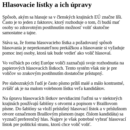
Hlasovacie lístky a ich úpravy
Spôsob, akým sa hlasuje sa v členských krajinách EÚ značne líši.
Často je to jeden z faktorov, ktorý rozhoduje o tom, či budú mať
osoby so zdravotným postihnutím možnosť voliť skutočne
samostatne a tajne.
Stáva sa, že forma hlasovacieho lístka a požadovaný spôsob
hlasovania je neprekonateľnou prekážkou a hlasovanie si vyžaduje
pomoc inej osoby, ktorá tak bude vedieť ako volič hlasoval.
Vo voľbách po celej Európe voliči zaznačujú svoje rozhodnutia na
papierových hlasovacích lístkoch. Tento systém však nie je pre
voličov so zrakovým postihnutím dostatočne prístupný.
Pre slabozrakých ľudí je často písmo príliš malé a málo kontrastné,
zvlášť ak je na malom volebnom lístku veľa kandidátov.
Na úpravu hlasovacích lístkov nevidiacimi ľuďmi sa v niektorých
krajinách používajú šablóny s otvormi a popisom v Braillovom
písme. Do šablóny sa vloží príslušný hlasovací lístok a v príslušnom
otvore označenom Braillovým písmom (napr. číslom kandidáta) sa
vyznačí preferenčný hlas. Najprv je však potrebné vybrať hlasovací
lístok pre politickú stranu, ktorú chce volič voliť.