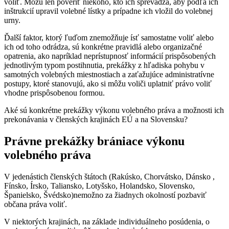
voliť. Môžu len poveriť niekoho, kto ich sprevádza, aby podľa ich
inštrukcií upravil volebné lístky a prípadne ich vložil do volebnej
urny.
Ďalší faktor, ktorý ľuďom znemožňuje ísť samostatne voliť alebo
ich od toho odrádza, sú konkrétne pravidlá alebo organizačné
opatrenia, ako napríklad neprístupnosť informácií prispôsobených
jednotlivým typom postihnutia, prekážky z hľadiska pohybu v
samotných volebných miestnostiach a zaťažujúce administratívne
postupy, ktoré stanovujú, ako si môžu voliči uplatniť právo voliť
vhodne prispôsobenou formou.
Aké sú konkrétne prekážky výkonu volebného práva a možnosti ich
prekonávania v členských krajinách EÚ a na Slovensku?
Právne prekážky brániace výkonu
volebného práva
V jedenástich členských štátoch (Rakúsko, Chorvátsko, Dánsko ,
Fínsko, Írsko, Taliansko, Lotyšsko, Holandsko, Slovensko,
Španielsko, Švédsko)nemožno za žiadnych okolností pozbaviť
občana práva voliť.
V niektorých krajinách, na základe individuálneho posúdenia, o