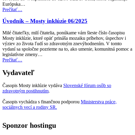
Európska…
“Cena
Prečítať
…
Access
City
Úvodník – Mosty inklúzie 06/2025
Award
za
Milé čitateľky, milí čitatelia, ponúkame vám šieste číslo časopisu
rok
Mosty inklúzie, ktoré opäť prináša mozaiku príbehov, úspechov i
2027
výziev zo života ľudí so zdravotným znevýhodnením. V tomto
teraz
vydaní sa spoločne pozrieme na to, ako umenie, komunitná pomoc a
otvorená
legislatívne zmeny…
na
“Úvodník
Prečítať
…
predkladanie
–
návrhov”
Mosty
Vydavateľ
inklúzie
06/2025”
Časopis Mosty inklúzie vydáva
Slovenské fórum osôb so
zdravotným postihnutím
.
Časopis vychádza s finančnou podporou
Ministerstva práce,
sociálnych vecí a rodiny SR.
Sponzor hostingu