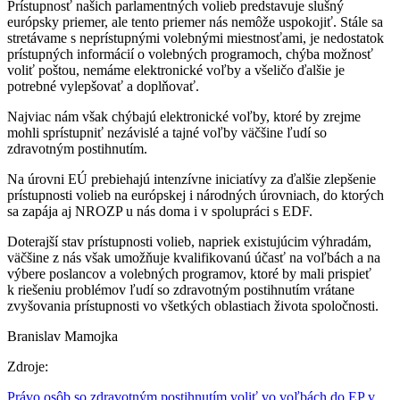
Prístupnosť našich parlamentných volieb predstavuje slušný
európsky priemer, ale tento priemer nás nemôže uspokojiť. Stále sa
stretávame s neprístupnými volebnými miestnosťami, je nedostatok
prístupných informácií o volebných programoch, chýba možnosť
voliť poštou, nemáme elektronické voľby a všeličo ďalšie je
potrebné vylepšovať a doplňovať.
Najviac nám však chýbajú elektronické voľby, ktoré by zrejme
mohli sprístupniť nezávislé a tajné voľby väčšine ľudí so
zdravotným postihnutím.
Na úrovni EÚ prebiehajú intenzívne iniciatívy za ďalšie zlepšenie
prístupnosti volieb na európskej i národných úrovniach, do ktorých
sa zapája aj NROZP u nás doma i v spolupráci s EDF.
Doterajší stav prístupnosti volieb, napriek existujúcim výhradám,
väčšine z nás však umožňuje kvalifikovanú účasť na voľbách a na
výbere poslancov a volebných programov, ktoré by mali prispieť
k riešeniu problémov ľudí so zdravotným postihnutím vrátane
zvyšovania prístupnosti vo všetkých oblastiach života spoločnosti.
Branislav Mamojka
Zdroje:
Právo osôb so zdravotným postihnutím voliť vo voľbách do EP v