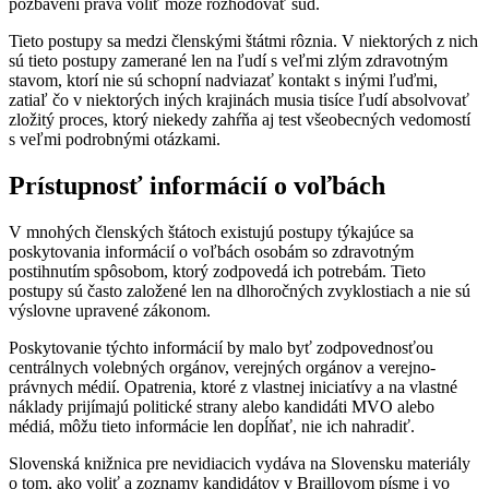
pozbavení práva voliť môže rozhodovať súd.
Tieto postupy sa medzi členskými štátmi rôznia. V niektorých z nich
sú tieto postupy zamerané len na ľudí s veľmi zlým zdravotným
stavom, ktorí nie sú schopní nadviazať kontakt s inými ľuďmi,
zatiaľ čo v niektorých iných krajinách musia tisíce ľudí absolvovať
zložitý proces, ktorý niekedy zahŕňa aj test všeobecných vedomostí
s veľmi podrobnými otázkami.
Prístupnosť informácií o voľbách
V mnohých členských štátoch existujú postupy týkajúce sa
poskytovania informácií o voľbách osobám so zdravotným
postihnutím spôsobom, ktorý zodpovedá ich potrebám. Tieto
postupy sú často založené len na dlhoročných zvyklostiach a nie sú
výslovne upravené zákonom.
Poskytovanie týchto informácií by malo byť zodpovednosťou
centrálnych volebných orgánov, verejných orgánov a verejno-
právnych médií. Opatrenia, ktoré z vlastnej iniciatívy a na vlastné
náklady prijímajú politické strany alebo kandidáti MVO alebo
médiá, môžu tieto informácie len dopĺňať, nie ich nahradiť.
Slovenská knižnica pre nevidiacich vydáva na Slovensku materiály
o tom, ako voliť a zoznamy kandidátov v Braillovom písme i vo