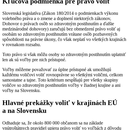
Kľúčová podmienka pre právo voliť
Slovenská legislatíva (Zákon 180/2014 o podmienkach výkonu
volebného práva a o zmene a doplnení niektorých zákonov,
Dohovor o právach osôb so zdravotným postihnutím a ďalšie
medzinárodné dohovory) zaručujú bez obmedzení právo voliť aj
osobám so zdravotným postihnutím vrátane osôb pozbavených
spôsobilosti na právne úkony, čo však neplatí vo všetkých krajinách
v rovnakom rozsahu.
Toto právo si však môžu osoby so zdravotným postihnutím uplatniť
len ak sú voľby pre nich prístupné.
Voľby môžeme považovať za úplne prístupné ak umožňujú
každému voličovi voliť rovnoprávne so všetkými voličmi, celkom
samostatne a tajne. Toto kritérium nespĺňajú pre všetky skupiny
voličov so zdravotným postihnutím voľby v žiadnej krajine a ani
voľby na Slovensku.
Hlavné prekážky voliť v krajinách EÚ
a na Slovensku
Odhaduje sa, že okolo 800 000 občanom sa na základe
vnútroštátnych pravidiel upiera právo voliť vo voľbách z dôvodu