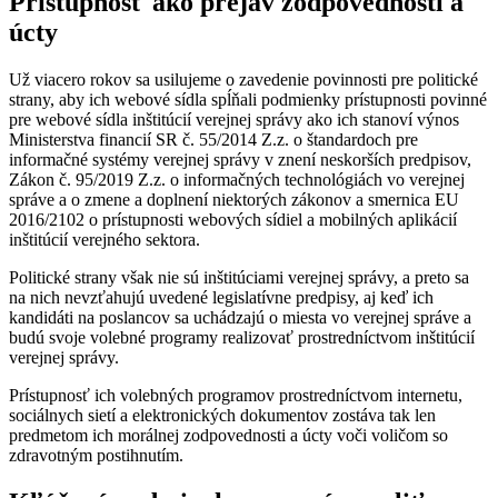
Prístupnosť ako prejav zodpovednosti a
úcty
Už viacero rokov sa usilujeme o zavedenie povinnosti pre politické
strany, aby ich webové sídla spĺňali podmienky prístupnosti povinné
pre webové sídla inštitúcií verejnej správy ako ich stanoví výnos
Ministerstva financií SR č. 55/2014 Z.z. o štandardoch pre
informačné systémy verejnej správy v znení neskorších predpisov,
Zákon č. 95/2019 Z.z. o informačných technológiách vo verejnej
správe a o zmene a doplnení niektorých zákonov a smernica EU
2016/2102 o prístupnosti webových sídiel a mobilných aplikácií
inštitúcií verejného sektora.
Politické strany však nie sú inštitúciami verejnej správy, a preto sa
na nich nevzťahujú uvedené legislatívne predpisy, aj keď ich
kandidáti na poslancov sa uchádzajú o miesta vo verejnej správe a
budú svoje volebné programy realizovať prostredníctvom inštitúcií
verejnej správy.
Prístupnosť ich volebných programov prostredníctvom internetu,
sociálnych sietí a elektronických dokumentov zostáva tak len
predmetom ich morálnej zodpovednosti a úcty voči voličom so
zdravotným postihnutím.