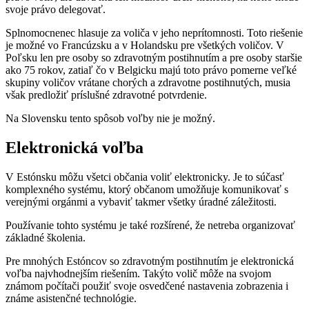
svoje právo delegovať.
Splnomocnenec hlasuje za voliča v jeho neprítomnosti. Toto riešenie
je možné vo Francúzsku a v Holandsku pre všetkých voličov. V
Poľsku len pre osoby so zdravotným postihnutím a pre osoby staršie
ako 75 rokov, zatiaľ čo v Belgicku majú toto právo pomerne veľké
skupiny voličov vrátane chorých a zdravotne postihnutých, musia
však predložiť príslušné zdravotné potvrdenie.
Na Slovensku tento spôsob voľby nie je možný.
Elektronická voľba
V Estónsku môžu všetci občania voliť elektronicky. Je to súčasť
komplexného systému, ktorý občanom umožňuje komunikovať s
verejnými orgánmi a vybaviť takmer všetky úradné záležitosti.
Používanie tohto systému je také rozšírené, že netreba organizovať
základné školenia.
Pre mnohých Estóncov so zdravotným postihnutím je elektronická
voľba najvhodnejším riešením. Takýto volič môže na svojom
známom počítači použiť svoje osvedčené nastavenia zobrazenia i
známe asistenčné technológie.