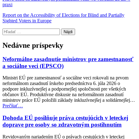
praxi
Report on the Accessibility of Elections for Blind and Partially
Sighted Voters in Europe
Preskočiť
Hľadať:
späť
na
Nedávne príspevky
hlavnú
navigáciu
Neformálne zasadnutie ministrov pre zamestnanosť
a sociálne veci (EPSCO)
Ministri EÚ pre zamestnanosť a sociálne veci rokovali na prvom
neformálnom zasadnutí írskeho predsedníctva 6. júla 2026 o
podpore inkluzívnejšej a podpornejšej spoločnosti pre všetkých
občanov EÚ. Produktívne diskusie na neformálnom zasadnutí
ministrov práce EÚ položili základy inkluzívnejšej a solidárnejšej…
“Neformálne
Prečítať
…
zasadnutie
ministrov
Dohoda EÚ posilňuje práva cestujúcich v leteckej
pre
doprave pre osoby so zdravotným postihnutím
zamestnanosť
a
Revidovaným nariadením EÚ o právach cestujúcich v leteckej
sociálne