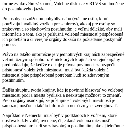
forme zvukového záznamu, Volebné diskusie v RTVS sú tlmočené
do posunkového jazyka.
Pre osoby so zníženou pohyblivosťou (vrátane osôb, ktoré
používajú invalidný vozík a pre seniorov), ako aj pre osoby so
zrakovým a so sluchovým postihnutím je veľmi dôležité, aby mali
informácie o tom, ako je príslušná volebná miestnosť prispôsobená
ich potrebám a či verejné orgány dokážu na požiadanie poskytnúť
pomoc.
Právo na takéto informácie je v jednotlivých krajinách zabezpečené
veľmi rôznym spôsobom. V niektorých krajinách verejné orgány
predpokladajú, že keďže existuje právna povinnosť zabezpečiť
prístupnosť volebných miestností, musí byť každá volebná
miestnosť plne prispôsobená potrebám ľudí so zdravotným
postihnutím.
Ďalšiu skupinu tvoria krajiny, kde je povinné hlasovať vo volebnej
miestnosti podľa miesta bydliska a neexistuje možnosť to zmeniť.
Preto orgány usudzujú, že prístupnosť volebných miestností je
samozrejmosťou a takúto informáciu nemá zmysel zverejňovať.
Napríklad v Nemecku musí byť v podkladoch k voľbám, ktoré
dostáva každý volič, uvedené, či je daná volebná miestnosť
prispôsobená pre ľudí so zdravotným postihnutím, ako aj telefónne