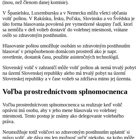
(inou, než členom danej komisie).
V Španielsku, Luxembursku a v Nemecku môžu všetci občania
voliť poštou. V Rakúsku, Írsku, Poľsku, Slovinsku a vo Švédsku je
táto forma hlasovania povolená pre vymedzené skupiny ľudí, ktorí
sa nemôžu v deň volieb dostaviť do volebnej miestnosti, vrátane
osôb so zdravotným postihnutím.
Hlasovanie poštou umožňuje osobám so zdravotným postihnutím
hlasovať v prispôsobenom domácom prostredí ako je napr.
osvetlenie, dostatok času, použitie asistenčných technológií.
Slovenský volič v zahraničí môže voliť poštou ak nemá trvalý pobyt
na území Slovenskej republiky alebo má trvalý pobyt na území
Slovenskej republiky a v čase volieb sa zdržiava mimo jej územia.
Voľba prostredníctvom splnomocnenca
Voľba prostredníctvom splnomocnenca sa realizuje keď volič
oprávni inú osobu, aby v jeho mene hlasovala vo volebnej
miestnosti. Tento postup je známy ako delegovanie volebného
práva.
Neumožňuje totiž voličovi so zdravotným postihnutím uplatniť si
právo voliť, ale dáva mu len možnosť určiť niekoho, na koho môže