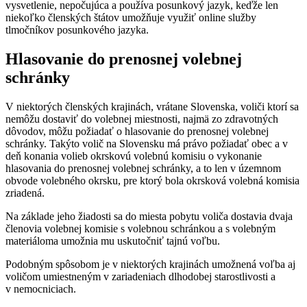
vysvetlenie, nepočujúca a používa posunkový jazyk, keďže len
niekoľko členských štátov umožňuje využiť online služby
tlmočníkov posunkového jazyka.
Hlasovanie do prenosnej volebnej
schránky
V niektorých členských krajinách, vrátane Slovenska, voliči ktorí sa
nemôžu dostaviť do volebnej miestnosti, najmä zo zdravotných
dôvodov, môžu požiadať o hlasovanie do prenosnej volebnej
schránky. Takýto volič na Slovensku má právo požiadať obec a v
deň konania volieb okrskovú volebnú komisiu o vykonanie
hlasovania do prenosnej volebnej schránky, a to len v územnom
obvode volebného okrsku, pre ktorý bola okrsková volebná komisia
zriadená.
Na základe jeho žiadosti sa do miesta pobytu voliča dostavia dvaja
členovia volebnej komisie s volebnou schránkou a s volebným
materiáloma umožnia mu uskutočniť tajnú voľbu.
Podobným spôsobom je v niektorých krajinách umožnená voľba aj
voličom umiestneným v zariadeniach dlhodobej starostlivosti a
v nemocniciach.