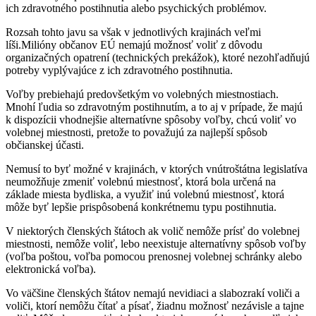
ich zdravotného postihnutia alebo psychických problémov.
Rozsah tohto javu sa však v jednotlivých krajinách veľmi
líši.Milióny občanov EÚ nemajú možnosť voliť z dôvodu
organizačných opatrení (technických prekážok), ktoré nezohľadňujú
potreby vyplývajúce z ich zdravotného postihnutia.
Voľby prebiehajú predovšetkým vo volebných miestnostiach.
Mnohí ľudia so zdravotným postihnutím, a to aj v prípade, že majú
k dispozícii vhodnejšie alternatívne spôsoby voľby, chcú voliť vo
volebnej miestnosti, pretože to považujú za najlepší spôsob
občianskej účasti.
Nemusí to byť možné v krajinách, v ktorých vnútroštátna legislatíva
neumožňuje zmeniť volebnú miestnosť, ktorá bola určená na
základe miesta bydliska, a využiť inú volebnú miestnosť, ktorá
môže byť lepšie prispôsobená konkrétnemu typu postihnutia.
V niektorých členských štátoch ak volič nemôže prísť do volebnej
miestnosti, nemôže voliť, lebo neexistuje alternatívny spôsob voľby
(voľba poštou, voľba pomocou prenosnej volebnej schránky alebo
elektronická voľba).
Vo väčšine členských štátov nemajú nevidiaci a slabozrakí voliči a
voliči, ktorí nemôžu čítať a písať, žiadnu možnosť nezávisle a tajne