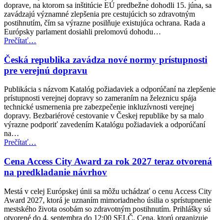
doprave, na ktorom sa inštitúcie EÚ predbežne dohodli 15. júna, sa
veci
zavádzajú významné zlepšenia pre cestujúcich so zdravotným
(EPSCO)”
postihnutím, čím sa výrazne posilňuje existujúca ochrana. Rada a
Európsky parlament dosiahli prelomovú dohodu…
“Dohoda
Prečítať
…
EÚ
posilňuje
Česká republika zavádza nové normy prístupnosti
práva
pre verejnú dopravu
cestujúcich
v
Publikácia s názvom Katalóg požiadaviek a odporúčaní na zlepšenie
leteckej
prístupnosti verejnej dopravy so zameraním na železnicu spája
doprave
technické usmernenia pre zabezpečenie inkluzívnosti verejnej
pre
dopravy. Bezbariérové cestovanie v Českej republike by sa malo
osoby
výrazne podporiť zavedením Katalógu požiadaviek a odporúčaní
so
na…
zdravotným
“Česká
Prečítať
…
postihnutím”
republika
zavádza
Cena Access City Award za rok 2027 teraz otvorená
nové
na predkladanie návrhov
normy
prístupnosti
Mestá v celej Európskej únii sa môžu uchádzať o cenu Access City
pre
Award 2027, ktorá je uznaním mimoriadneho úsilia o sprístupnenie
verejnú
mestského života osobám so zdravotným postihnutím. Prihlášky sú
dopravu”
otvorené do 4. septembra do 12:00 SELČ. Cena, ktorú organizuje