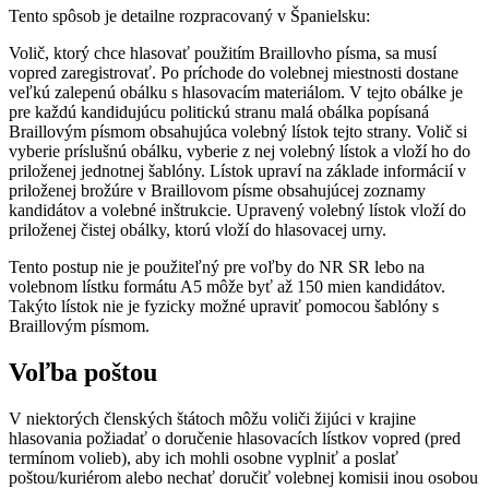
Tento spôsob je detailne rozpracovaný v Španielsku:
Volič, ktorý chce hlasovať použitím Braillovho písma, sa musí
vopred zaregistrovať. Po príchode do volebnej miestnosti dostane
veľkú zalepenú obálku s hlasovacím materiálom. V tejto obálke je
pre každú kandidujúcu politickú stranu malá obálka popísaná
Braillovým písmom obsahujúca volebný lístok tejto strany. Volič si
vyberie príslušnú obálku, vyberie z nej volebný lístok a vloží ho do
priloženej jednotnej šablóny. Lístok upraví na základe informácií v
priloženej brožúre v Braillovom písme obsahujúcej zoznamy
kandidátov a volebné inštrukcie. Upravený volebný lístok vloží do
priloženej čistej obálky, ktorú vloží do hlasovacej urny.
Tento postup nie je použiteľný pre voľby do NR SR lebo na
volebnom lístku formátu A5 môže byť až 150 mien kandidátov.
Takýto lístok nie je fyzicky možné upraviť pomocou šablóny s
Braillovým písmom.
Voľba poštou
V niektorých členských štátoch môžu voliči žijúci v krajine
hlasovania požiadať o doručenie hlasovacích lístkov vopred (pred
termínom volieb), aby ich mohli osobne vyplniť a poslať
poštou/kuriérom alebo nechať doručiť volebnej komisii inou osobou