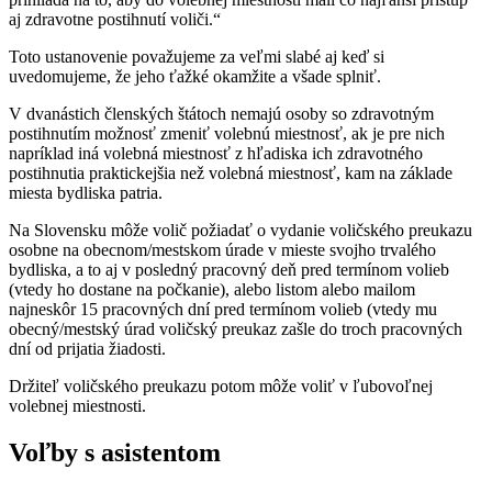
aj zdravotne postihnutí voliči.“
Toto ustanovenie považujeme za veľmi slabé aj keď si
uvedomujeme, že jeho ťažké okamžite a všade splniť.
V dvanástich členských štátoch nemajú osoby so zdravotným
postihnutím možnosť zmeniť volebnú miestnosť, ak je pre nich
napríklad iná volebná miestnosť z hľadiska ich zdravotného
postihnutia praktickejšia než volebná miestnosť, kam na základe
miesta bydliska patria.
Na Slovensku môže volič požiadať o vydanie voličského preukazu
osobne na obecnom/mestskom úrade v mieste svojho trvalého
bydliska, a to aj v posledný pracovný deň pred termínom volieb
(vtedy ho dostane na počkanie), alebo listom alebo mailom
najneskôr 15 pracovných dní pred termínom volieb (vtedy mu
obecný/mestský úrad voličský preukaz zašle do troch pracovných
dní od prijatia žiadosti.
Držiteľ voličského preukazu potom môže voliť v ľubovoľnej
volebnej miestnosti.
Voľby s asistentom