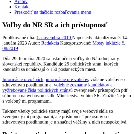
Archív
Kontakt
Preskočiť na tlačidlo rozbaľovania menu
Voľby do NR SR a ich prístupnosť
Publikované dňa:
1. novembra 2019
Naposledy aktualizované:
14.
januára 2023
Autor:
Redakcia
Kategorizované:
Mosty inklúzie č.
08/2019
Dňa 29. februára 2020 sa uskutočnia voľby do Národnej rady
slovenskej republiky. Kandiduje 25 politických strán, ktorých
kandidáti sa uchádzajú o 150 poslaneckých miest.
Informácie o voľbách
,
informácie pre voličov
, vrátane voličov so
zdravotným postihnutím a,
volebné zoznamy kandidátov a
vyžrebované čísla politických strán
sú zverejnenév prístupných pdf
súboroch na webovom sídle Ministerstva vnútra SR. Zložitejšie je to
s volebný mi programami.
Takmer všetky politické strany majú svoje webové sídla so
zverejnený mi programami, ale prístupnosť pre osoby so
zdravotným postihnutím je u značnej väčšiny z nich neuspokojivá.