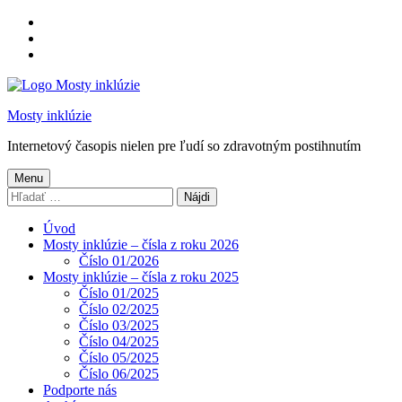
Preskočiť
na
Preskočiť
hlavnú
na
Preskočiť
navigáciu
hlavný
na
obsah
pätičku
Mosty inklúzie
Internetový časopis nielen pre ľudí so zdravotným postihnutím
Menu
Hľadať:
Úvod
Mosty inklúzie – čísla z roku 2026
Číslo 01/2026
Mosty inklúzie – čísla z roku 2025
Číslo 01/2025
Číslo 02/2025
Číslo 03/2025
Číslo 04/2025
Číslo 05/2025
Číslo 06/2025
Podporte nás