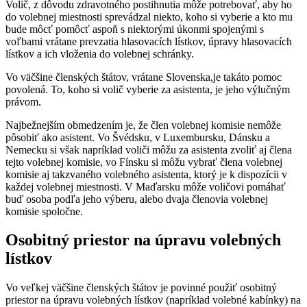
Volič, z dôvodu zdravotného postihnutia môže potrebovať, aby ho
do volebnej miestnosti sprevádzal niekto, koho si vyberie a kto mu
bude môcť pomôcť aspoň s niektorými úkonmi spojenými s
voľbami vrátane prevzatia hlasovacích lístkov, úpravy hlasovacích
lístkov a ich vloženia do volebnej schránky.
Vo väčšine členských štátov, vrátane Slovenska,je takáto pomoc
povolená. To, koho si volič vyberie za asistenta, je jeho výlučným
právom.
Najbežnejším obmedzením je, že člen volebnej komisie nemôže
pôsobiť ako asistent. Vo Švédsku, v Luxembursku, Dánsku a
Nemecku si však napríklad voliči môžu za asistenta zvoliť aj člena
tejto volebnej komisie, vo Fínsku si môžu vybrať člena volebnej
komisie aj takzvaného volebného asistenta, ktorý je k dispozícii v
každej volebnej miestnosti. V Maďarsku môže voličovi pomáhať
buď osoba podľa jeho výberu, alebo dvaja členovia volebnej
komisie spoločne.
Osobitný priestor na úpravu volebných
lístkov
Vo veľkej väčšine členských štátov je povinné použiť osobitný
priestor na úpravu volebných lístkov (napríklad volebné kabínky) na