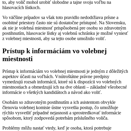
to, aby volič mohol urobiť slobodne a tajne svoju voľbu na
hlasovacích lístkoch.
Vo väčšine prípadov sa však toto pravidlo nedodržiava prísne a
osobitné priestory často nie sú dostatočne prístupné. Na Slovensku,
ak nie je volebná miestnosť prispôsobená pre osobu so zdravotným
postihnutím, hlasovacie lístky aj volebnú schránku je možné vyniesť
z volebnej miestnosti, aby sa tejto osobe umožnilo voliť.
Prístup k informáciám vo volebnej
miestnosti
Prístup k informáciám vo volebnej miestnosti je jedným z dôležitých
aspektov účasti na voľbách. Vnútroštátne právne predpisy
vymedzujú rozsah informácií, ktoré sú k dispozícii vo volebných
miestnostiach a obmedzujú ich na dve oblasti – základné všeobecné
informácie o všetkých kandidátoch a návod ako voliť.
Osobám so zdravotným postihnutím a ich asistentom obvykle
členovia volebnej komisie ústne vysvetlia postup, čo umožňuje
rýchlo vysvetliť prípadné nejasnosti a sprostredkovať informácie
spôsobom, ktorý zodpovedá potrebám príslušného voliča.
Problémy môžu nastať vtedy, keď je osoba, ktorá potrebuje