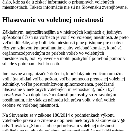
číslo, kde sa dajú získať informácie o prístupných volebných
miestnostiach. Takéto informácie nie sú na Slovensku zverejňované.
Hlasovanie vo volebnej miestnosti
Základným, najrozšírenejším a v niektorých krajinách aj jediným
spôsobom účasti na voľbách je voliť vo volebnej miestnosti. Je preto
veľmi dôležité, aby boli tieto miestnosti plne prístupné pre osoby s
rôznym zdravotným postihnutím a aby volebné komisie, ktoré sú
orgánomzodpovedným za priebeh volieb vo volebných
miestnostiach, boli vybavené a mohli poskytnúť potrebnú pomoc v
súlade s potrebami týchto osôb.
Iné právne a organizačné riešenia, ktoré takýmto voličom umožnia
voliť (napríklad voľba poštou, voľba pomocou prenosnej volebnej
schránky, voľba prostredníctvom splnomocnenca, predčasné
hlasovanie v niektorých volebných miestnostiach), môžu byť
považované za doplnkové možnosti pre osoby so zdravotným
postihnutím, nie však za náhradu ich práva voliť v deň volieb
osobne vo volebnej miestnosti.
Na Slovensku sa v zákone 180/2014 o podmienkach výkonu
volebného práva a o zmene a doplnení niektorých zákonov sa v §8
ods. 1 uvádza „Starosta obce pri určovaní volebnej miestnosti
prihliada na to, aby do volebnej miestnosti mali čo najľahší prístup