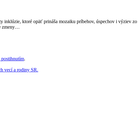
osty inklúzie, ktoré opäť prináša mozaiku príbehov, úspechov i výziev
vne zmeny…
 postihnutím
.
ch vecí a rodiny SR.