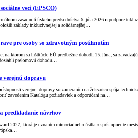
 sociálne veci (EPSCO)
rmálnom zasadnutí írskeho predsedníctva 6. júla 2026 o podpore inkluz
ložili základy inkluzívnejšej a solidárnejšej…
oprave pre osoby so zdravotným postihnutím
, na ktorom sa inštitúcie EÚ predbežne dohodli 15. júna, sa zavádzajú
t dosiahli prelomovú dohodu…
e verejnú dopravu
rístupnosti verejnej dopravy so zameraním na železnicu spája technick
poriť zavedením Katalógu požiadaviek a odporúčaní na…
na predkladanie návrhov
ward 2027, ktorá je uznaním mimoriadneho úsilia o sprístupnenie mest
urópska…