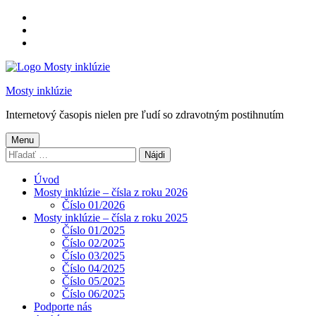
Preskočiť
na
Preskočiť
hlavnú
na
Preskočiť
navigáciu
hlavný
na
obsah
pätičku
Mosty inklúzie
Internetový časopis nielen pre ľudí so zdravotným postihnutím
Menu
Hľadať:
Úvod
Mosty inklúzie – čísla z roku 2026
Číslo 01/2026
Mosty inklúzie – čísla z roku 2025
Číslo 01/2025
Číslo 02/2025
Číslo 03/2025
Číslo 04/2025
Číslo 05/2025
Číslo 06/2025
Podporte nás