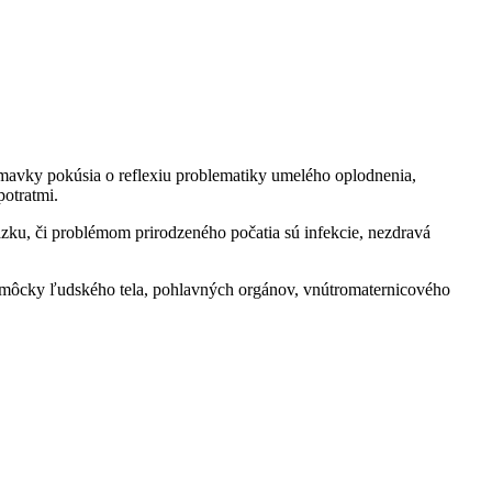
mavky pokúsia o reflexiu problematiky umelého oplodnenia,
potratmi.
zku, či problémom prirodzeného počatia sú infekcie, nezdravá
pomôcky ľudského tela, pohlavných orgánov, vnútromaternicového