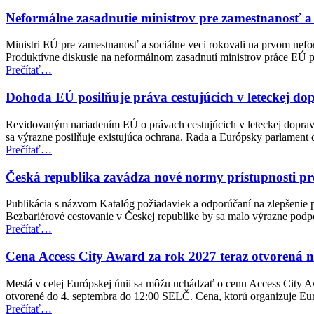
navigáciu
Neformálne zasadnutie ministrov pre zamestnanosť a
Ministri EÚ pre zamestnanosť a sociálne veci rokovali na prvom nefo
Produktívne diskusie na neformálnom zasadnutí ministrov práce EÚ po
“Neformálne
Prečítať
…
zasadnutie
ministrov
Dohoda EÚ posilňuje práva cestujúcich v leteckej d
pre
zamestnanosť
Revidovaným nariadením EÚ o právach cestujúcich v leteckej doprave
a
sa výrazne posilňuje existujúca ochrana. Rada a Európsky parlamen
sociálne
“Dohoda
Prečítať
…
veci
EÚ
(EPSCO)”
posilňuje
Česká republika zavádza nové normy prístupnosti pr
práva
cestujúcich
Publikácia s názvom Katalóg požiadaviek a odporúčaní na zlepšenie p
v
Bezbariérové cestovanie v Českej republike by sa malo výrazne pod
leteckej
“Česká
Prečítať
…
doprave
republika
pre
zavádza
Cena Access City Award za rok 2027 teraz otvorená 
osoby
nové
so
normy
Mestá v celej Európskej únii sa môžu uchádzať o cenu Access City A
zdravotným
prístupnosti
otvorené do 4. septembra do 12:00 SELČ. Cena, ktorú organizuje E
postihnutím”
pre
“Cena
Prečítať
…