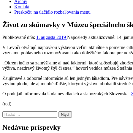
Archív
Kontakt
Preskočiť na tlačidlo rozbaľovania menu
Život zo skúmavky v Múzeu špeciálneho šk
Publikované dňa:
1. augusta 2019
Naposledy aktualizované:
14. janu
V Levoči otvárajú najnovšou výstavou veľmi aktuálne a pomerne cit
významu pohlavného rozmnožovania ako dôležitého faktora pre udržani
„Okrem iného sa zamýšľame aj nad faktormi, ktoré spôsobujú zhoršen
výživa, nezdravý životný štýl či stres,“ hovorí vedúca múzea Štefánia
Zaujímavé a odborné informácie sú len jedným lákadlom. Pre návšte
vývinu plodu, ale aj mnohé ďalšie, ktorými výstavu obohatili stredné
O podujatí informovala Únia nevidiacich a slabozrakých Slovenska.
Z
(red)
Preskočiť
Hľadať:
späť
na
Nedávne príspevky
hlavnú