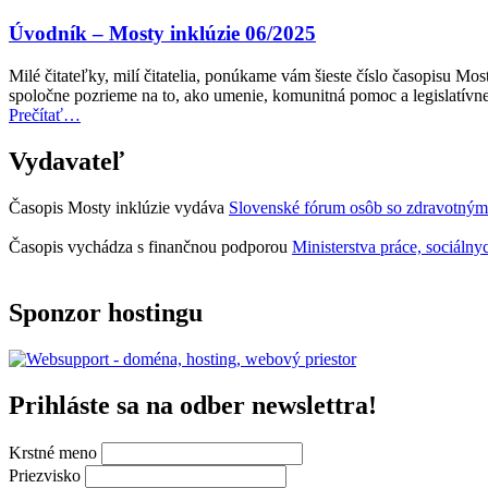
verejnú
Access
dopravu”
City
Úvodník – Mosty inklúzie 06/2025
Award
za
Milé čitateľky, milí čitatelia, ponúkame vám šieste číslo časopisu M
rok
spoločne pozrieme na to, ako umenie, komunitná pomoc a legislatí
2027
“Úvodník
Prečítať
…
teraz
–
otvorená
Mosty
Vydavateľ
na
inklúzie
predkladanie
06/2025”
návrhov”
Časopis Mosty inklúzie vydáva
Slovenské fórum osôb so zdravotným
Časopis vychádza s finančnou podporou
Ministerstva práce, sociálny
Sponzor hostingu
Prihláste sa na odber newslettra!
Krstné meno
Priezvisko