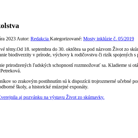
olstva
ára 2023
Autor:
Redakcia
Kategorizované:
Mosty inklúzie č. 05/2019
livé témy.Od 18. septembra do 30. októbra sa pod názvom Život zo skú
e biodiverzity v prírode, výchovy k rodičovstvu či rizík spojených s 
ie prirodzených ľudských schopností rozmnožovať sa. Kladieme si otá
 Petreková.
vníkov so zrakovým postihnutím sú k dispozícii trojrozmerné učebné 
 odborné školy, a historické múzejné exponáty.
verejnila aj pozvánku na výstavu Život zo skúmavky.